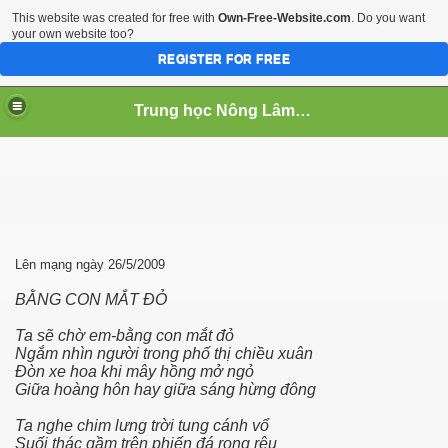
This website was created for free with
Own-Free-Website.com
. Do you want
your own website too?
REGISTER FOR FREE
Trung học Nông Lâm Súc Cần Thơ
 NGHIEP
Lên mạng ngày 26/5/2009
BẰNG CON MẮT ĐỎ
Ta sẽ chờ em-bằng con mắt đỏ
Ngắm nhìn người trong phố thị chiều xuân
Đòn xe hoa khi mây hồng mở ngỏ
Giữa hoàng hôn hay giữa sáng hừng đông
Ta nghe chim lưng trời tung cánh vổ
Suối thác gầm trên phiến đá rong rêu