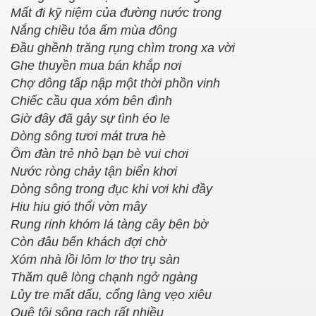
Mất đi kỹ niệm của đường nước trong
Nắng chiều tỏa ấm mùa đông
Đầu ghềnh trăng rụng chìm trong xa vời
Ghe thuyền mua bán khắp nơi
Chợ đông tấp nập một thời phồn vinh
Chiếc cầu qua xóm bên đình
Giờ đây đã gảy sự tình éo le
Dòng sông tươi mát trưa hè
Ôm đàn trẻ nhỏ bạn bè vui chơi
Nước ròng chảy tận biển khơi
Dòng sông trong đục khi vơi khi đầy
Hiu hiu gió thổi vờn mây
Rung rinh khóm lá tàng cây bên bờ
Còn đâu bến khách đợi chờ
Xóm nhà lồi lỏm lơ thơ trụ sàn
Thăm quê lòng chạnh ngở ngàng
Lủy tre mất dấu, cổng làng vẹo xiêu
Quê tôi sông rạch rất nhiều