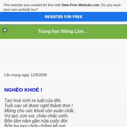
This website was created for free with
Own-Free-Website.com
. Do you want
your own website too?
REGISTER FOR FREE
Trung học Nông Lâm Súc Cần Thơ
 NGHIEP
Lên mạng ngày 12/8/2009
NGHÈO KHOẺ !
Tạo hoá sinh ra luật của đời.
Tuổi cao sẽ được nghĩ thảnh thơi !
Mừng cho sức khoẻ còn xuân chắt.
Vợ quí, con vui, cháu chắc cười.
Bốn lăm năm gần nữa cuộc đời.
Bôn ba mọi chốn chẳng kễ nơi.