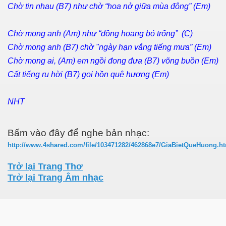
Chờ tin nhau (B7) như chờ “hoa nở giữa mùa đông” (Em)
Chờ mong anh (Am) như “đồng hoang bỏ trống” (C)
Chờ mong anh (B7) chờ "ngày hạn vắng tiếng mưa” (Em)
Chờ mong ai, (Am) em ngồi đong đưa (B7) võng buồn (Em)
Cất tiếng ru hời (B7) gọi hồn quê hương (Em)
NHT
Bấm vào đây để nghe bản nhạc:
http://www.4shared.com/file/103471282/462868e7/GiaBietQueHuong.h
Trở lại Trang Thơ
Trở lại Trang Âm nhạc