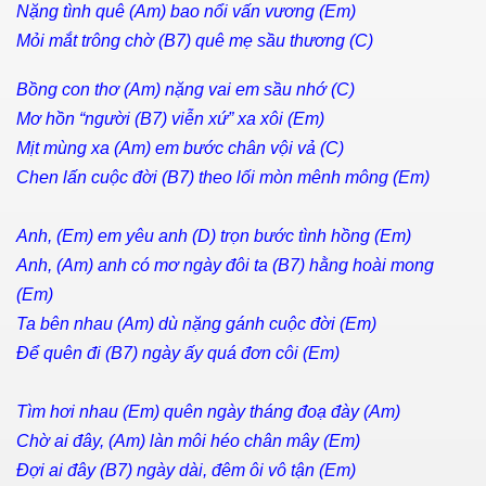
Nặng tình quê (Am) bao nổi vấn vương (Em)
Mỏi mắt trông chờ (B7) quê mẹ sầu thương (C)
Bồng con thơ (Am) nặng vai em sầu nhớ (C)
Mơ hồn “người (B7) viễn xứ” xa xôi (Em)
Mịt mùng xa (Am) em bước chân vội vả (C)
Chen lấn cuộc đời (B7) theo lối mòn mênh mông (Em)
Anh, (Em) em yêu anh (D) trọn bước tình hồng (Em)
Anh, (Am) anh có mơ ngày đôi ta (B7) hằng hoài mong
(Em)
Ta bên nhau (Am) dù nặng gánh cuộc đời (Em)
Để quên đi (B7) ngày ấy quá đơn côi (Em)
Tìm hơi nhau (Em) quên ngày tháng đoạ đày (Am)
Chờ ai đây, (Am) làn môi héo chân mây (Em)
Đợi ai đây (B7) ngày dài, đêm ôi vô tận (Em)