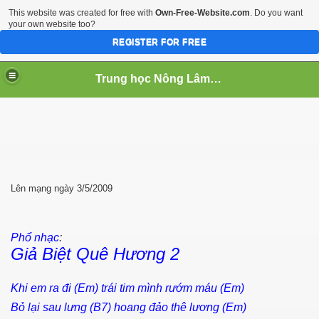
This website was created for free with
Own-Free-Website.com
. Do you want
your own website too?
REGISTER FOR FREE
Trung học Nông Lâm Súc Cần Thơ
 NGHIEP
Lên mạng ngày 3/5/2009
Phổ nhạc
:
Giả Biệt Quê Hương 2
Khi em ra đi (Em) trái tim mình rướm máu (Em)
Bỏ lại sau lưng (B7) hoang đảo thê lương (Em)