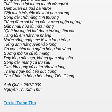
Tuổi thơ bỏ lại mong manh xứ người
Đếm xuân đã quá ba mươi
Giật mình trở giấc tóc thời pha sương
Sông dài chở nặng tình thương
Trăng đêm soi bóng vấn vương ngập ngừng
Gặp nhau nửa tủi nửa mừng
"Quê hương bỏ lại" đoạn trường tâm can
Tặng tôi em hát nhẹ nhàng
Nước sông ngập mé lệ tan lưng tròng
Tiếng anh hát quyện vào lòng
Có con chim nhỏ ngắm bông lúa vàng
Sương mờ lối củ tôi mang
Đáy lòng nào cạn, không gian nhịp cầu
Sông dài mang cả ưu sầu
Tìm đâu ngày củ chìm sâu tận lòng
Tháng ngày nối tiếp đục trong
Tân Châu in bóng bên dòng Tiền Giang
Anh Quốc, 26/7/2009
Nguyễn Thị Kim Thu
Trở lại Trang Thơ