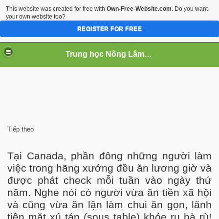
This website was created for free with
Own-Free-Website.com
. Do you want
your own website too?
REGISTER FOR FREE
Trung học Nông Lâm Súc Cần Thơ
 NGHIEP
Tiếp theo
Tại Canada, phần đông những người làm
u
việc trong hãng xưởng đều ăn lương giờ và
được phát check mỗi tuần vào ngày thứ
năm. Nghe nói có người vừa ăn tiền xã hội
và cũng vừa ăn lận làm chui ăn gọn, lãnh
tiền mặt xú táp (sous table) khỏe ru bà rù!