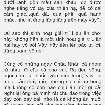
dưới...ánh đèn màu sân khấu, để được
nghe tiếng vỗ tay của thiên hạ, để có cái
cảm giác...quá đã, quá phê, quá hạnh
phúc, như là đang lâng lâng trên mây vậy?.
Dù sao thì sinh hoạt giải trí kiểu ăn chơi
nầy, không hẳn là một sinh hoạt giải trí...ăn
hại hay vô bổ! Vậy, hãy tiến lên bác tài ơi,
dừng sang số de!
Cũng có những ngày Chúa Nhật, cả nhóm
rủ nhau đi câu cá cho vui. Ra đến sông,
ngồi chờ cả buổi, vừa mỏi lưng, vừa bị
muỗi cắn thấy mồ, nhưng cá chỉ ăn bóng
mà không có con nào chịu ăn mồi gì cả!
Nghĩ lại ông bà mình rất chu đáo trong việc
dạy con dạy cái, nào là cá không ăn muối