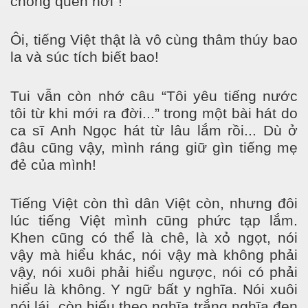
chồng quen hơi”!
Ôi, tiếng Việt thật là vô cùng thâm thúy bao
la và súc tích biết bao!
Tui vẫn còn nhớ câu “Tôi yêu tiếng nước
tôi từ khi mới ra đời...” trong một bài hát do
ca sĩ Anh Ngọc hát từ lâu lắm rồi... Dù ở
đâu cũng vậy, mình ráng giữ gìn tiếng mẹ
đẻ của mình!
Tiếng Việt còn thì dân Việt còn, nhưng đôi
lúc tiếng Việt mình cũng phức tạp lắm.
Khen cũng có thể là chê, là xỏ ngọt, nói
vậy mà hiểu khác, nói vậy mà không phải
vậy, nói xuôi phải hiểu ngược, nói có phải
hiểu là không. Y ngữ bất y nghĩa. Nói xuôi
nói lái, còn hiểu theo nghĩa trắng nghĩa đen