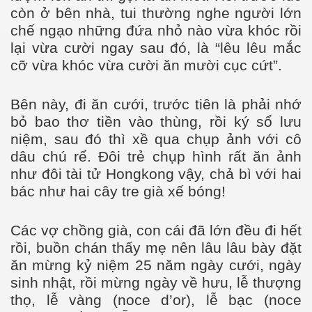
còn ở bên nhà, tui thường nghe người lớn
chế ngạo những đứa nhỏ nào vừa khóc rồi
lại vừa cười ngay sau đó, là “lêu lêu mắc
cỡ vừa khóc vừa cười ăn mười cục cứt”.
Bên này, đi ăn cưới, trước tiên là phải nhớ
bỏ bao thơ tiền vào thùng, rồi ký sổ lưu
niệm, sau đó thì xề qua chụp ảnh với cô
dâu chú rể. Đôi trẻ chụp hình rất ăn ảnh
 VN
như đôi tài tử Hongkong vậy, chả bì với hai
bác như hai cây tre già xế bóng!
Các vợ chồng già, con cái đã lớn đều đi hết
rồi, buồn chán thấy mẹ nên lâu lâu bày đặt
ăn mừng kỷ niệm 25 năm ngày cưới, ngày
sinh nhật, rồi mừng ngày về hưu, lễ thượng
thọ, lễ vàng (noce d’or), lễ bạc (noce