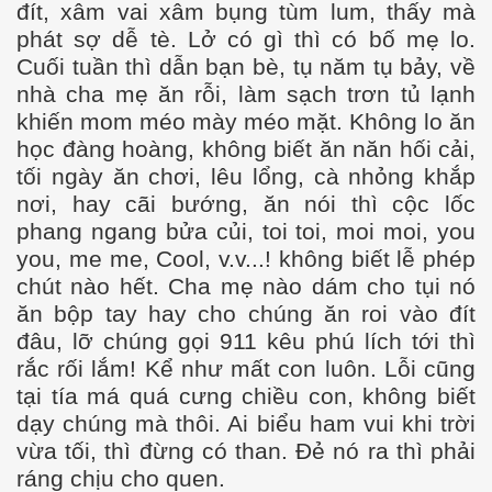
đít, xâm vai xâm bụng tùm lum, thấy mà
phát sợ dễ tè. Lở có gì thì có bố mẹ lo.
Cuối tuần thì dẫn bạn bè, tụ năm tụ bảy, về
nhà cha mẹ ăn rỗi, làm sạch trơn tủ lạnh
khiến mom méo mày méo mặt. Không lo ăn
học đàng hoàng, không biết ăn năn hối cải,
tối ngày ăn chơi, lêu lổng, cà nhỏng khắp
nơi, hay cãi bướng, ăn nói thì cộc lốc
g Syne
phang ngang bửa củi, toi toi, moi moi, you
you, me me, Cool, v.v...! không biết lễ phép
chút nào hết. Cha mẹ nào dám cho tụi nó
ăn bộp tay hay cho chúng ăn roi vào đít
đâu, lỡ chúng gọi 911 kêu phú lích tới thì
rắc rối lắm! Kể như mất con luôn. Lỗi cũng
tại tía má quá cưng chiều con, không biết
dạy chúng mà thôi. Ai biểu ham vui khi trời
vừa tối, thì đừng có than. Đẻ nó ra thì phải
ráng chịu cho quen.