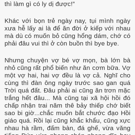
thì làm gì có ly dị được!”
Khác với bọn trẻ ngày nay, tụi mình ngày
xưa hễ lấy ai là để ăn đời ở kiếp với nhau
mà dù có muốn bỏ cũng hổng dám, chớ có
phải đâu vui thì ở còn buồn thì bye bye.
Nhưng chuyện vợ bé vợ mọn, bà lớn bà
nhỏ cũng rất phổ biến như ăn cơm bữa. Vợ
một vợ hai, hai vợ đều là vợ cả. Nghĩ cho
cùng thì đàn ông ngày trước sao gan quá
Trời quá đất. Đâu phải ai cũng ăn trơn mặc
trắng hết đâu... Mà cũng tại xã hội hồi đó
chấp nhận trai năm thê bảy thiếp chớ biết
sao bi giờ...chắc muốn bắt chước đạo Hồi
giáo quá. Rồi lại cũng khắc khẩu, cũng xực
nhau hà rầm, đấm bàn, đá ghế, vừa văng