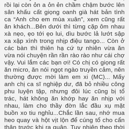
rồi lại còn ỏn a ỏn ẻn chầm chậm bước lên
sân khấu cất giọng oanh già hát bản tình
ca “Anh cho em mùa xuân”, xem cũng rất
ăn khách...Bên dưới thì từng cặp ôm nhau
xà nẹo, ẹo tới ẹo lui, dìu bước lả lướt sập
xa xập xình trong nhịp điệu tango... Còn ở
các bàn thì thiên hạ cứ tự nhiên vừa ăn
vừa nói chuyện rần rần rào rào như cái chợ
vậy. Vui lắm các bạn ơi! Có chị có giọng rất
ăn micro, ăn nói ngọt ngào truyền cảm, nên
thường được mời làm em xi (MC)... Mấy
anh chị ca sĩ nghiệp dư, đã bỏ nhiều công
i mưa
phu luyện tập, nhưng đôi lúc cũng bị tổ
trác, hát không ăn khớp hay ăn nhịp với
nhau, làm cho thầy đờn lắc đầu xụ mặt
buồn xo tiu nghỉu...Chắc lần sau, nhớ mua
heo quay và hột vịt lộn để cúng tổ cho cẩn
apa
thận trước khi ra quân. Tuy nhiên theo thời