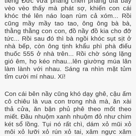
tiếng Đức vừa phang chén phang dĩa bay
 đã mất
vèo vèo thấy mà phát sợ, khiến con cái
khóc thé lên náo loạn rùm cả xóm... Rồi
cũng mầy mầy tao tao, ông ông bà bà,
BẠN BÈ
thằng thằng con con, đồ nầy đồ kia cho đỡ
tức... Rồi sau đó thì bà ngồi khóc sụt sịt ở
nhà bếp, còn ông tịnh khẩu phì phà điếu
thuốc 555 ở nhà trên... Rồi chờ sóng lặng
gió êm, họ kéo nhau...lên giường múa lân
làm lành với nhau. Sáng ra nhìn mặt tủm
tỉm cười mí nhau. Xí!
Con cái bên nầy cũng khó dạy ghê, cậu ấm
cô chiêu là vua con trong nhà mà, ăn xài
thả cửa, ăn bận phủ phê theo mốt theo
miết. Đầu nhuộm xanh nhuộm đỏ như chim
két sổ lồng. Tụi nó rất chì, dám xỏ mũi xỏ
môi xỏ lưỡi xỏ rún xỏ tai, xâm ngực xâm