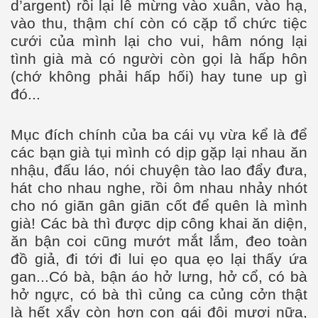
d’argent) rồi lại lễ mừng vào xuân, vào hạ,
vào thu, thậm chí còn có cặp tổ chức tiệc
cưới của mình lại cho vui, hâm nóng lại
tình già mà có người còn gọi là hấp hôn
(chớ không phải hấp hối) hay tune up gì
đó...
Mục đích chính của ba cái vụ vừa kể là để
các bạn già tụi mình có dịp gặp lại nhau ăn
nhậu, đấu láo, nói chuyện tào lao đẩy đưa,
hát cho nhau nghe, rồi ôm nhau nhảy nhót
cho nó giãn gân giãn cốt để quên là mình
già! Các bà thì được dịp công khai ăn diện,
ăn bận coi cũng mướt mắt lắm, đeo toàn
đồ giả, đi tới đi lui ẹo qua ẹo lại thấy ứa
gan...Có bà, bận áo hở lưng, hở cổ, có bà
hở ngực, có bà thì củng ca củng cởn thật
là hết xẩy còn hơn con gái đôi mươi nữa,