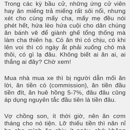
Trong các kỳ bầu cử, những ứng cử viên
hay ăn miếng trả miếng rất sôi nổi, nhưng
xét cho cùng mấy cha, mấy mẹ đều nói
phét hết, hứa lèo hứa cuội cho dân chúng
ăn bánh vẽ để giành ghế tổng thống mà
làm cha thiên hạ. Có ăn thì có chịu, có khi
lên voi thì có ngày ắt phải xuống chó mà
thôi, có gì lạ đâu. Không biết ai ăn ai, ai
thắng ai đây? Chờ xem!
Mua nhà mua xe thì bị người dẫn mối ăn
lời, ăn tiền cò (commission), ăn tiền đầu
tiền đít, ăn huê hồng 5-7%, đâu đâu cũng
áp dụng nguyên tắc đầu tiên là tiền đâu.
Vợ chồng son, ít thời giờ, nên ăn cơm
tháng cho nó tiện. Lỡ thiếu tiền thì năn nỉ