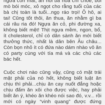
ngứa con mắt, ăn nói ba hoa chí chóe, bói
mò bói móc, xỏ ngọt cho rằng tuổi của các
bà chị toàn là tuổi...ngọ ráo trọi! Ô hô, ai
tai! Cũng tốt thôi, ăn thua, ăn nhằm gì ba
cái râu ria đó! Ngựa ăn cỏ, phi đường xa,
không biết mệt! Thịt ngựa mềm, ngon, bổ,
ít cholesterol, chỉ có dân sành ăn mới biết
thưởng thức, nhất là dân bên Âu châu...
Còn bọn nhỏ ít có đứa nào dám nhào vô ăn
có party cùng với tía má và các chú các
bác hết.
Cuộc chơi nào cũng vậy, cũng có mặt trái
mặt phải của nó hết, không biết luật ăn
chịu thì phải...chịu ăn cay nuốt đắng hoặc
chịu đấm ăn xôi cho được việc, hay phải
biết ăn ý, khéo ăn khéo nói sao đó, v.v... rồi
mới có ngày “vinh quang” được đứng