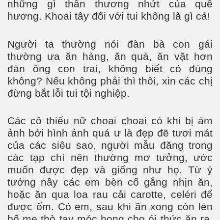
những gì thân thương nhứt của quê
hương. Khoai tây đối với tui không là gì cả!
Người ta thường nói đàn bà con gái
thường ưa ăn hàng, ăn quà, ăn vặt hơn
đàn ông con trai, không biết có đúng
không? Nếu không phải thì thôi, xin các chị
đừng bắt lỗi tui tội nghiệp.
Các cô thiếu nữ choai choai có khi bị ám
ảnh bởi hình ảnh quá ư là đẹp đẽ tươi mát
của các siêu sao, người mẫu đăng trong
các tạp chí nên thường mơ tưởng, ước
muốn được đẹp và giống như họ. Từ ý
tưởng nầy các em bèn cố gắng nhịn ăn,
hoặc ăn qua loa rau cải carotte, celéri để
được ốm. Có em, sau khi ăn xong còn lén
bố mẹ thò tay móc họng cho ói thức ăn ra.