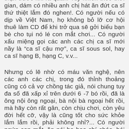
gian, dám có nhiều anh chị hát ăn đứt ca sĩ
thứ thiệt lắm đó nghen!. Có người nếu có
dịp về Việt Nam, họ không bỏ lỡ cơ hội
thuê làm CD để khi trở qua sẽ gởi biếu bạn
bè cho tụi nó lé con mắt chơi... Có người
xấu miệng gọi các anh các chị ca sĩ mới
âu
nầy là “ca sĩ cậu mợ”, ca sĩ sous sol, hay
ca sĩ hạng B, hạng C, v.v...
Nhưng có lẽ nhờ có máu văn nghệ, nên
các anh các chị, trong đó thỉnh thoảng
cũng có cả vợ chồng tác giả, nói chung tuy
đa số đã xấp xỉ trên dưới 6 -7 bó rồi, đã là
ông nội ông ngoại, bà nội bà ngoại hết rồi,
mà hãy còn rất gân, còn chịu chơi, còn yêu
đời hết cỡ, vậy là cũng tốt cho sức khỏe
lắm lắm rồi, phải không nhỉ?... Có người