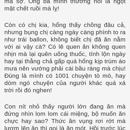
mà sợ. Ông bà mình thường nói là ngọt
mật chết ruồi mà lỵ!
Còn có chị kia, hổng thấy chồng đâu cả,
nhưng bụng chị càng ngày càng phình to ra
như trái ballon, không biết chị đã ăn nằm
với ai vậy cà? Có lẽ quen ăn không quen
nhịn mà lại quên uống thuốc, tính lộn ngày
hay tại thằng chả gấp quá hổng kịp trùm áo
mưa nên vướng phải cái bầu ráng mà chịu!
Đúng là mình có 1001 chuyện tò mò, hay
dòm ngó chuyện của người khác quá xá
trời rồi đó nghen!
Con nít nhỏ thấy người lớn đang ăn mà
đứng nhìn lom lom cái miệng, bộ muốn ăn
chực hay sao? Thức ăn vụng rơi rớt mà
lượm lên ăn thì gọi là ăn mót. Hồi trước lúc