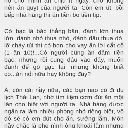
họ cho mình ăn chịu ít ngày, chớ không
nên ăn quỵt của người ta. Còn em út, bồi
bếp nhà hàng thì ăn tiền bo tiền tip.
Cờ bạc là bác thằng bần, đánh lớn thua
lớn, đánh nhỏ thua nhỏ, đánh đâu thua đó,
lỡ cháy túi thì có bọn cho vay ăn lời cắt cổ
(1 ăn 10)!...Có người cũng ăn đậm tiền
bạc, nhưng rồi cũng đâu vào đấy, muốn
đánh để gỡ gạc lại, nhưng không biết
có...ăn nổi nữa hay không đây?
À, còn cái nầy nữa, các bạn nào có đi du
lịch Thái Lan, nhớ tìm tiệm cơm đút ăn một
lần cho biết với người ta. Nhà hàng được
ngăn ra làm nhiều phòng nhỏ riêng biệt, vô
đó sẽ có em đút cho ăn, sướng lắm. Món
nầy chắc là phe nình ông khoái lắm nhưng