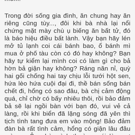
Trong đời sống gia đình, ăn chung hay ăn
riêng cũng tùy..., đôi khi bà nhà lại nổi
chứng mặt mày chù ụ biếng ăn bất tử, đó
ơn và tôi
là báo hiệu điều bất lành. Vậy bạn hãy lén
mở tủ lạnh coi cái bánh bao, ổ bánh mì
mua ở phố tàu còn có đó hay không? Bạn
hãy tự kiểm lại mình coi có làm gì cho bả
hờn bả giận hay không? Ráng năn nỉ, quỳ
hai gối chống hai tay chịu lỗi tưới hột sen,
hứa lèo hứa cuội đại đi, thề bán sống bán
chết đi, hổng có sao đâu, bà chị cảm động
quá, chỉ chờ có bấy nhiêu thôi, rồi bảo đảm
bả sẽ lại ngồi bàn với bạn đó, vui vẻ cả
làng, rồi khi biển đã lặng sóng đã yên thì
tịch tình tang đưa em vào mộng! Bảo đảm
đàn bà rất tình cảm, hổng có giận lâu đâu