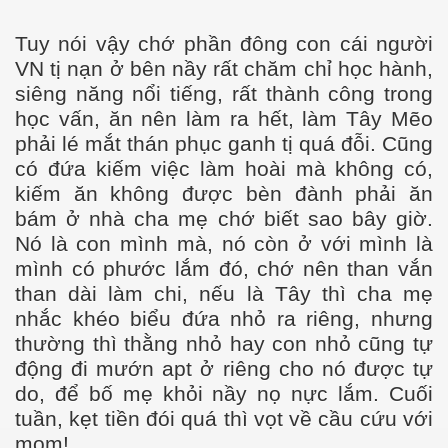
Tuy nói vậy chớ phần đông con cái người
NLS
VN tị nạn ở bên nầy rất chăm chỉ học hành,
siêng năng nổi tiếng, rất thành công trong
học vấn, ăn nên làm ra hết, làm Tây Mẽo
phải lé mắt thán phục ganh tị quá đỗi. Cũng
có đứa kiếm việc làm hoài mà không có,
kiếm ăn không được bèn đành phải ăn
bám ở nhà cha mẹ chớ biết sao bây giờ.
Nó là con mình mà, nó còn ở với mình là
mình có phước lắm đó, chớ nên than vắn
than dài làm chi, nếu là Tây thì cha mẹ
nhắc khéo biểu đứa nhỏ ra riêng, nhưng
thường thì thằng nhỏ hay con nhỏ cũng tự
động đi mướn apt ở riêng cho nó được tự
do, để bố mẹ khỏi nầy nọ nực lắm. Cuối
tuần, kẹt tiền đói quá thì vọt về cầu cứu với
mom!