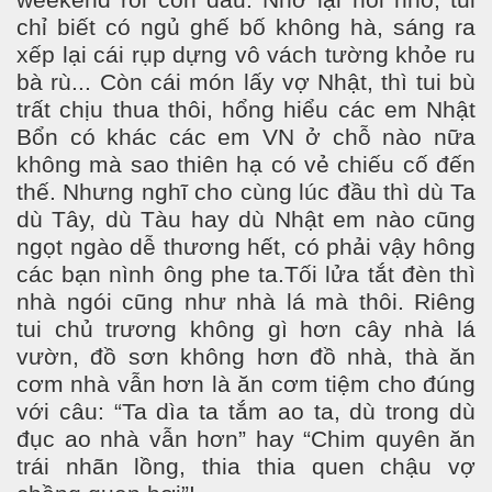
weekend rồi còn đâu. Nhớ lại hồi nhỏ, tui
chỉ biết có ngủ ghế bố không hà, sáng ra
xếp lại cái rụp dựng vô vách tường khỏe ru
bà rù... Còn cái món lấy vợ Nhật, thì tui bù
trất chịu thua thôi, hổng hiểu các em Nhật
Bổn có khác các em VN ở chỗ nào nữa
không mà sao thiên hạ có vẻ chiếu cố đến
thế. Nhưng nghĩ cho cùng lúc đầu thì dù Ta
dù Tây, dù Tàu hay dù Nhật em nào cũng
ngọt ngào dễ thương hết, có phải vậy hông
các bạn nình ông phe ta.Tối lửa tắt đèn thì
nhà ngói cũng như nhà lá mà thôi. Riêng
tui chủ trương không gì hơn cây nhà lá
vườn, đồ sơn không hơn đồ nhà, thà ăn
cơm nhà vẫn hơn là ăn cơm tiệm cho đúng
với câu: “Ta dìa ta tắm ao ta, dù trong dù
đục ao nhà vẫn hơn” hay “Chim quyên ăn
trái nhãn lồng, thia thia quen chậu vợ