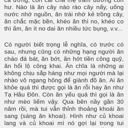
cá ương, con cãi cha mẹ trăm đường con
hư. Nào là ăn cây nào rào cây nấy, uống
nước nhớ nguồn, ăn trái nhớ kẻ trồng cây,
ăn chắc mặc bền, khéo ăn thì no, khéo co
thì ấm, ăn ít no dai ăn nhiều tức bụng, v.v...
Có người biết trọng lễ nghĩa, có trước có
sau, nhưng cũng có những hạng người ăn
cháo đá bát, ăn bớt, ăn hớt tiền công quỹ,
ăn hối lộ công khai. Ăn chĩa là những ai
không chịu sắp hàng như mọi người mà lại
nhào vô ngang hông để giành đồ ăn. Ai ăn
khỏe quá thì được gọi là ăn rỗi hay ăn như
Tạ Hầu Đôn. Còn ăn yếu quá thì gọi là ăn
như mèo liếm vậy. Qua bên nầy gần 30
năm rồi, mà tui vẫn thỉnh thoảng khoái ăn
sang (sáng ăn khoai). Hình như củ khoai
lang và củ khoai mì nó gợi lại trong tui