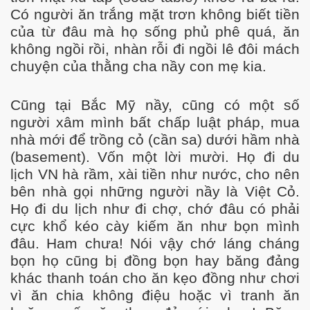
Có người ăn trắng mặt trơn không biết tiền
của từ đâu mà họ sống phủ phê quá, ăn
không ngồi rồi, nhàn rỗi đi ngồi lê đôi mách
chuyện của thằng cha nầy con mẹ kia.
Cũng tại Bắc Mỹ nầy, cũng có một số
người xâm mình bất chấp luật pháp, mua
nhà mới để trồng cỏ (cần sa) dưới hầm nhà
(basement). Vốn một lời mười. Họ đi du
lịch VN hà rầm, xài tiền như nước, cho nên
bên nhà gọi những người nầy là Việt Cỏ.
Họ đi du lịch như đi chợ, chớ đâu có phải
cực khổ kéo cày kiếm ăn như bọn mình
đâu. Ham chưa! Nói vậy chớ láng cháng
bọn họ cũng bị đồng bọn hay băng đảng
khác thanh toán cho ăn kẹo đồng như chơi
vì ăn chia không điệu hoặc vì tranh ăn