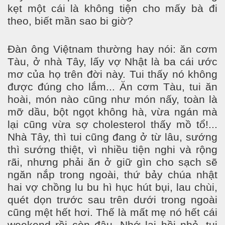
kẹt một cái là không tiện cho mấy bà đi
theo, biết mần sao bi giờ?
Đàn ông Việtnam thường hay nói: ăn cơm
Tàu, ở nhà Tây, lấy vợ Nhật là ba cái ước
mơ của họ trên đời này. Tui thấy nó không
được đúng cho lắm... Ăn cơm Tàu, tui ăn
hoài, món nào cũng như món nấy, toàn là
mỡ dầu, bột ngọt không hà, vừa ngán mà
lại cũng vừa sợ cholesterol thấy mồ tổ!...
Nhà Tây, thì tui cũng đang ở từ lâu, sướng
thì sướng thiệt, vì nhiều tiện nghi và rộng
rãi, nhưng phải ăn ở giữ gìn cho sạch sẽ
ngăn nắp trong ngoài, thứ bảy chúa nhật
hai vợ chồng lu bu hì hục hút bụi, lau chùi,
quét dọn trước sau trên dưới trong ngoài
cũng mệt hết hơi. Thế là mất mẹ nó hết cái