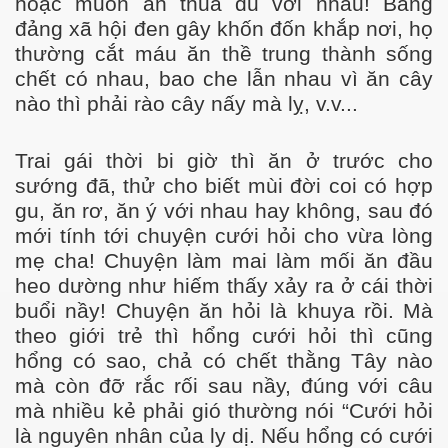
hoặc muốn ăn thua đủ với nhau! Băng
đảng xã hội đen gây khốn đốn khắp nơi, họ
thường cắt máu ăn thề trung thành sống
chết có nhau, bao che lẫn nhau vì ăn cây
nào thì phải rào cây nấy mà lỵ, v.v...
Trai gái thời bi giờ thì ăn ở trước cho
sướng đã, thử cho biết mùi đời coi có hợp
gu, ăn rơ, ăn ý với nhau hay không, sau đó
mới tính tới chuyện cưới hỏi cho vừa lòng
mẹ cha! Chuyện làm mai làm mối ăn đầu
heo dường như hiếm thấy xảy ra ở cái thời
buổi nầy! Chuyện ăn hỏi là khuya rồi. Mà
theo giới trẻ thì hổng cưới hỏi thì cũng
 Thước
hổng có sao, chả có chết thằng Tây nào
mà còn đỡ rắc rối sau nầy, đúng với câu
 Cần Thơ
mà nhiều kẻ phải gió thường nói “Cưới hỏi
là nguyên nhân của ly dị. Nếu hổng có cưới