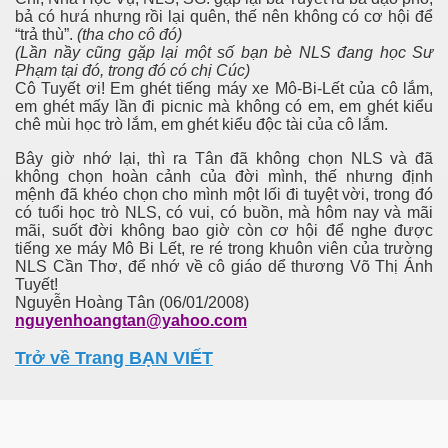
bả có hưá nhưng rồi lại quên, thế nên không có cơ hội để
“trả thù”.
(tha cho cô đó)
(Lần nầy cũng gặp lại một số bạn bè NLS đang học Sư
Phạm tại đó, trong đó có chị Cúc)
Cô Tuyết ơi! Em ghét tiếng máy xe Mô-Bi-Lết của cô lắm,
em ghét mấy lần đi picnic mà không có em, em ghét kiểu
ơn và tôi
chê mùi học trò lắm, em ghét kiểu độc tài của cô lắm.
Bây giờ nhớ lại, thì ra Tân đã không chọn NLS và đã
không chọn hoàn cảnh của đời mình, thế nhưng định
mệnh đã khéo chọn cho mình một lối đi tuyệt vời, trong đó
có tuổi học trò NLS, có vui, có buồn, mà hôm nay và mãi
mãi, suốt đời không bao giờ còn cơ hội để nghe được
tiếng xe máy Mô Bi Lết, re ré trong khuôn viên của trường
NLS Cần Thơ, để nhớ về cô giáo dể thương Võ Thị Ánh
Tuyết!
Nguyễn Hoàng Tân (06/01/2008)
nguyenhoangtan@yahoo.com
Trở về Trang BẠN VIẾT