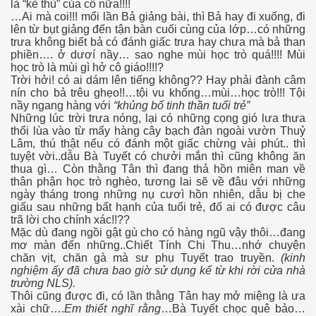
là “kẻ thù” của cô nữa!!!!
…Ai mà coi!!! mổi lần Bả giảng bài, thì Bả hay đi xuống, đi
lên từ bụt giảng đến tận bàn cuối cùng của lớp…có những
trưa không biết bả có đánh giấc trưa hay chưa mà bả than
phiền…. ở dươí nầy… sao nghe mùi học trò quá!!!! Mùi
học trò là mùi gì hở cô giáo!!!!?
Trời hởi! có ai dám lên tiếng không?? Hay phải đành câm
nín cho bả trêu ghẹo!!…tội vu khống…mùi…học trò!!! Tội
nầy ngang hàng với
“khủng bố tinh thần tuổi trẻ”
Những lúc trời trưa nóng, lại có những cọng gió lưa thưa
thổi lùa vào từ mấy hàng cây bạch đàn ngoài vườn Thuỷ
Lâm, thú thật nếu có đánh một giấc chừng vài phút.. thì
tuyệt vời..dẫu Bà Tuyết có chưởi mắn thì cũng không ăn
thua gì… Còn thằng Tân thì đang thả hồn miên man về
thân phận học trò nghèo, tương lai sẽ về đâu với những
ngày tháng trong những nụ cươì hồn nhiên, dẫu bị che
giấu sau những bất hạnh của tuổi trẻ, đố ai có được câu
trã lời cho chính xác!!??
Mặc dù đang ngồi gật gù cho có hàng ngũ vậy thôi…đang
mơ màn đến những..Chiết Tính Chi Thu…nhớ chuyện
 Thước
chăn vịt, chăn gà mà sư phụ Tuyết trao truyền.
(kinh
nghiệm ấy đã chưa bao giờ sử dụng kể từ khi rời cửa nhà
 Cần Thơ
trường NLS).
Thôi cũng được đi, có lần thằng Tân hay mở miệng là ưa
xài chữ….
Em thiết nghĩ rằng
…Bà Tuyết chọc quê bảo…