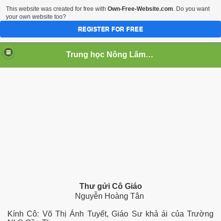
This website was created for free with
Own-Free-Website.com
. Do you want
your own website too?
REGISTER FOR FREE
Trung học Nông Lâm Súc Cần Thơ
 NGHIEP
u
Thư gửi Cô Giáo
Nguyễn Hoàng Tân
Kính Cô: Võ Thị Ánh Tuyết, Giáo Sư khả ái của Trường