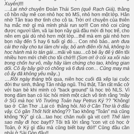
Xuyên)
!!!
….Lại nhớ chuyện
Ðoàn Thái Sơn
(quê Rạch Giá),
thằng
cô hồn nầy mê con nhỏ học trò MS, nhỏ hơn một lớp. Hắn
nhờ Tân trao thơ tình cho cô ta. Trời ơi! chuyện của thiên
hạ mắc mớ gì mà mình phải run sợ!!! Con nhỏ coi cũng
được ngươì lắm, vã lại bọn nầy già đầu mới đi học trể, cho
nên em gái dù nhỏ hơn một lớp…thế mà em gái nhỏ hơn
bọn nầy đến 5 hay 6 tuổi gì đó… Con nhỏ bảo..
anh đưa
cái thơ nầy cho tui làm chi vậy, bộ anh điên rồi hả, không lo
học hành mà lo tán gái
…mãi về sau…cô bé ấy để ý đến tôi
nhiều hơn mới chết cho tôi chớ!!!
(Sơn ơi! ở cỏi xa xôi nào
g Syne
trong chốn hư vô, mầy hãy làm chứng cho tao, không gian
dối. Cô ấy bây giờ có chồng và 6 đưá con… Cũng may mà
cô ấy đã không yêu mầy
..)
….
Rồi ngày tháng
trôi qua, niên học cuối đã xếp lại cuộc
đời thư sinh, thằng Tân nhập ngũ. Thú thật, Tân rất mắc cở
với bạn bè khi mình có “back ground” là học trò NLS. Vì
trong đám bạn có lúc hỏi mình một cách vô tình rằng “
mầy
ở SG mà học Võ Trường Toản hay Petrus Ký
?? ”Không!
tao ở Cần Thơ ..Lại có thằng hỏi.
Nó ở Cần Thơ là ở đâu
vậy. Có gần Thốt Nốt không
?? Tao không “Toản” mà cũng
không “Ký” gì cả…tao học chăn nuôi gà vịt cơ!!
Thế làm
sao mầy đi học bay!
!? Tôi trã lời rằng “con vịt có học ở
Toản, ở Ký gì đâu mà cũng biết bay đó!!” Cũng đâu cần
phải ở Sài Gòn đâu!!