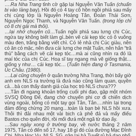
….
Ra Nha Trang
tình cờ gặp lại Nguyễn Văn Tuấn
(chuẩn
bị vào làng ba
y). Hồi đó có 4 tay cô hồn ngồi phiá sau mấy
NLS
chị cùng lớp là Nguyễn Hoàng Tân, Ðoàn Thái Sơn,
Nguyễn Ngọc Thanh, và Nguyễn Văn Tuấn.
(trong lớp chỉ
có 8 chị gái mà thôi).
…
lại nhớ chuyện cũ
…Tuấn ngồi phiá sau lưng chị Cúc,
ngứa tay không biết làm gì..bèn vẽ cái kẹp tóc có ô vuông
màu đen, trắng bằng viết chì. Có lẻ nhà chị Cúc giàu, nên
có ăn có mặc, nên đưa cái lưng che mặt Tuấn, nên hắn “trã
thù” bằng cách vẽ cái kẹp tóc…mà ai cũng nhìn ra đó là
maí tóc của chị Cúc. Hoạ sĩ tay ngang mà vẽ giống thật…
giống y như… cái kẹp tóc… (
Tuấn hiện đang ở Tasmania,
Úc Châu. (1980).
….Lại cũng chuyện
ở quân trường Nha Trang, thời bấy giờ
anh em NLS ra trường là đưá nào cũng làm quan, quyền
cả…bà con thấy danh giá của học trò NLS chưa???
….Tân đi ngang khoản trống cuối phi đạo, gặp một nhóm
SVSQ Ðồng Ðế, đang chờ chuyến phi cơ đi chiến dịch
vùng ngoài, bổng có một tay gọi Tân, Tân….nhìn lại trong
đám đông chừng 20 mạng…toàn là bạn bè NLS hồi xưa.
Thôi thì đải nhau một vài bịch cà phê đá và mấy điếu
Bastos cho quên đời, rồi mổi đưá một ngã từ dạo ấy.
…
Sau ngày xong
ở trường bay
, về nước tháng 2 năm
1975, Tân có đến số 17, hay 18 gì đó của đường Mạc Ðỉnh
Chi, Nha Học Vụ, NLS, SG. gặp lại bà Tuyết rủ bả dạo phố,