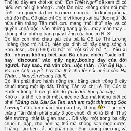
Thôi từ đây em khỏi xài chữ
“Em Thiết Nghĩ”
để xem tôi có
hiểu em nói gì không?…một lần nữa không dám nói một
lời!!. Tự nguyện đã hơn ba mươi năm rồi Tân không xài ba
chữ đó nữa. Cô giáo ơi! Có lẻ vì không xài ba “độc ngữ” đó
nữa nên thằng Tân mới cưu mang “mối thù” nầy và có
quyền ..nhả độc.. vào những trang giấy…may mắn thay…
không phải những trang giấy trắng của học trò NLS!!
Có lần con nhỏ cháu gái của bả là Cô Lê Thị Lương
Hoàng (học trò NLS), hiện gia đình cô nầy đang sống ở
San Jose, US (1980) đã bật mí một số về bả. “…
Yêu ai
đó.. nhưng không biết sao Bả chưa chiệu “sale off”
hay “discount” vào mấy ngày..boxing day của đời
ngươì.. hay sao.. mà vẫn còn.. độc thân
.
(Xin
Bệ Hạ
…
Võ Thị Ánh Tuyết, hãy tha thứ cho tội nói nhiều của
Hạ
Thần
…
Nguyễn Hoàng Tân!!).
Có lần phải thực hành nông trại, bằng cách trồng 6 cây
chuối trong một líp đất. Thằng Tân và chị Lê Thị Cúc là
Partner trong chương trình đó.
(mỗi đứa trồng ba cây)
Khổ ơi là khổ, có mổi một chiếc xe đạp mà không biết có
phải
“
Băng của
Sáu Sa Ten, anh em ruột thịt trong Sóc
Lương
”
đã cầm nhầm hồi nào hay không
?. Thế nên
thằng Tân đành phải quảy 3 góc chuối đi bộ từ Bình Thuỷ
đến trường, thật là gian nan… Ðã vậy, một trong ba cây
chuối bị dập, cho nên hạ thổ mà không sao mọc được.
Thằng Tân bèn cắt bỏ phần góc liệng xuống mương, và