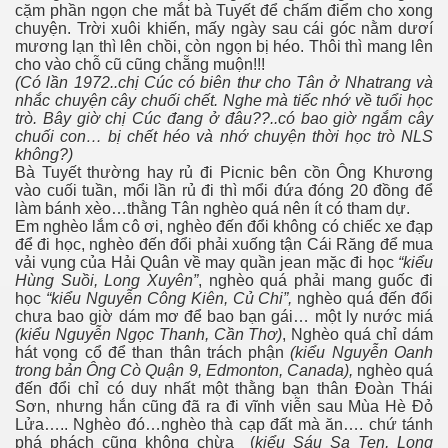
cặm phần ngọn che mắt bà Tuyết để chấm điểm cho xong
 đã mất
chuyện. Trời xuôi khiến, mấy ngày sau cái góc nằm dươí
mương lạn thì lên chồi, còn ngọn bị héo. Thôi thì mang lên
cho vào chỗ cũ cũng chẵng muộn!!!
(Có lần 1972..chị Cúc có biên thư cho Tân ở Nhatrang và
BẠN BÈ
nhắc chuyện cây chuối chết. Nghe mà tiếc nhớ về tuổi học
trò. Bây giờ chị Cúc đang ở đâu??..có bao giờ ngắm cây
chuối con… bị chết héo và nhớ chuyện thời học trò NLS
không?)
Bà Tuyết thường hay rủ đi Picnic bên cồn Ông Khương
vào cuối tuần, mổi lần rủ đi thì mổi đứa đóng 20 đồng để
làm bánh xèo…thằng Tân nghèo quá nên ít có tham dự.
Em nghèo lắm cô ơi, nghèo đến đổi không có chiếc xe đạp
để đi học, nghèo đến đổi phải xuống tận Cái Răng để mua
vải vụng của Hải Quân về may quần jean mặc đi học
“kiểu
Hùng Suồi, Long Xuyên”
, nghèo quá phải mang guốc đi
học
“kiểu Nguyễn Công Kiên, Củ Chi”,
nghèo quá đến đổi
chưa bao giờ dám mơ để bao bạn gái… một ly nước miá
(kiểu Nguyễn Ngọc Thanh, Cần Thơ)
, Nghèo quá chỉ dám
hát vọng cổ để than thân trách phận
(kiểu Nguyễn Oanh
trong bản Ông Cò Quận 9, Edmonton, Canada),
nghèo quá
đến đổi chỉ có duy nhất một thằng bạn thân Ðoàn Thái
Sơn, nhưng hắn cũng đã ra đi vĩnh viễn sau Mùa Hè Ðỏ
Lửa….. Nghèo đó…nghèo thà cạp đất mà ăn…. chứ tánh
phá phách cũng không chừa (
kiểu Sáu Sa Ten, Long