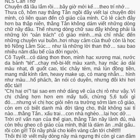
NLS Cần Thơ
Chuyện đã lâu lắm rồi….bây giờ mới kể….theo trí nhớ…
Thưa cô, hôm nay thằng Tân ngồi đây viết lại chuyện đời
mình, có liên quan đến cô giáo của mình. Có lẻ cách đây
hơn ba thập niên, thằng Tân không dám viết những dòng
chữ nầy đâu. Thế nhưng dòng chữ sau đây không phải là
những lời “oán trách” cô giáo mình…mà chỉ nhắc đến
những chuyện vui buồn..hơi nhạy cảm của thuở còn là học
trò Nông Lâm Súc… như là những lời than thở… sau bao
nhiêu năm dâu bể của đời người.
Cô Tuyết…có dáng thon thon, mình hạc xương mai, nước
da bánh “tét”...chạy mô-bi-lết màu xanh, hay mặc áo dài
màu nhạt, đi guốt cao, tóc chảy tém, má lún đồng tiền,
mang mắt kính râm, heavy make up, có mang nhẫn… hình
như màu…hổ phách, ăn nói có duyên, nhưng đôi khi hơi
độc tài!!
“Chị hai ơi”! tại sao em nhớ dáng vẽ của chị rỏ như vậy. Vì
chị chẵng hơn hơn em mấy tuổi, chừng 5,6 tuổi gì
đó….nhưng vì chị học giỏi nên ra trường sớm làm cô giáo,
còn em có biệt danh mà đời tặng cho, thật không sai tí
nào…thằng Tân.. xấu trai…con nhà nghèo…lại học dở…
Trời ơi! vấn nạn của thế gian, thằng Tân nầy lảnh đủ, mà
còn trêu ghẹo cô giáo của mình, thật là dám ăn ..mật gấu..
rồi còn gì!! Tội nầy phải cho kiến vàng cắn tới chết!!!!
Thôi thì lỡ viết mấy dòng nầy mà ngưng thì còn gì can đảm