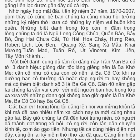
gắng liên lạc được gần đầy đủ cả lớp.
Nhớ ngày họp mặt đầu tiên kỷ niệm 37 năm, 1970-2007,
gồm thầy cô cùng bè bạn chúng ta cùng nhau hồi tưởng
những kỷ niệm thời xưa có những kỷ niệm vui buồn khó
quên. Những biệt danh trong lớp còn in
đậm trong
lòng
chúng ta đó là Ngũ
Long Công Chúa,
Quân Báo, Bảy
Bò,
Ông Hai Chưa Cắt,
Từ Hải, Hoa Chảy,
Hưng Rèo,
Robert
Lích, Lộc Đen,
Quang Xệ, Sang Xà
Mâu, Khai
Mương,
Tuấn Mad, Tuấn
Rổ, Út Vincent,
Kim Liên,
Tây
Môn Khánh…
Một biệt danh cũng đủ lắm rồi đằng này Trần Văn Ba có
tới 3 danh hiệu: giống dân tộc láng giềng nên là Ba Khờ
Me; cần cổ như cổ của con cò nên là Ba Cổ Cò; khi ra
đường bạn có thường đá hoặc đạp người ta hay không
mà có thêm biệt danh số 3 là Ba Gà Cồ. Gần 40 năm gặp
lại chúng ta vẫn vui cười với một người bạn học trong lớp
xa xưa với những danh gọi không bao giờ quên là Ba Khờ
Me, Ba Cổ Cò hay Ba Gà Cồ.
Các bạn ơi! Trong lòng tôi dâng lên nỗi vui mừng khôn tả
khi mà đã bao nhiêu năm xa cách nay ta mới cùng nhau
gặp lại. Bây giờ chúng ta đã đến tuổi trung niên, có người
đã thành đạt trong xã hội, có người còn lận đận chuyện
kinh tế, cơm áo gạo tiền. Nhưng tất cả cùng hiện diện nơi
đây, cùng ôn lại kỷ niệm thời thơ ấu đã qua. Càng tìm hiểu