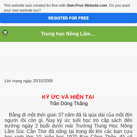
This website was created for free with
Own-Free-Website.com
. Do you want
your own website too?
REGISTER FOR FREE
Trung học Nông Lâm Súc Cần Thơ
 NGHIEP
Lên mạng ngày 20/10/2008
KÝ ỨC VÀ HIỆN TẠI
u
Trần Dũng Thắng
Bẳng
đi một thời gian 37 năm đã là qúa dài của một đời
người rồi còn gì. Nay ký ức tuổi học trò
cắp sách đến
trường ngày 2 buổi dưới mái Trường Trung Học Nông
Lâm Súc Cần Thơ
đã sống lại trong tôi khi các bạn cựu
học sinh lớp 10, niên học 1970 Ban Công Thôn,
đã cố