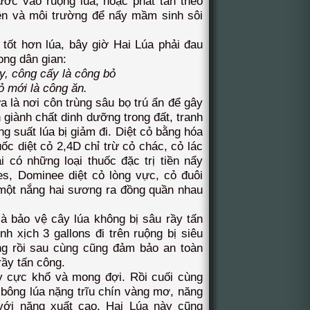
nước vào ruộng lúa, hoặc phát tán theo
iện và môi trường để nẩy mầm sinh sôi
t hơn lúa, bây giờ Hai Lúa phải đau
rong dân gian:
ông cấy là công bỏ
 mới là công ăn.
 là nơi côn trùng sâu bọ trú ẩn để gây
h giành chất dinh dưỡng trong đất, tranh
 suất lúa bị giảm đi. Diệt cỏ bằng hóa
uốc diệt cỏ 2,4D chỉ trừ cỏ chác, cỏ lác
 có những loại thuốc đặc trị tiền nẩy
, Dominee diệt cỏ lòng vực, cỏ đuôi
một nắng hai sương ra đồng quần nhau
 bảo vệ cây lúa không bị sâu rầy tấn
h xịch 3 gallons đi trên ruộng bị siêu
g rồi sau cùng cũng đảm bảo an toàn
rầy tấn công.
 cực khổ và mong đợi. Rồi cuối cùng
bông lúa nặng trĩu chín vàng mơ, năng
 với năng xuất cao, Hai Lúa này cũng