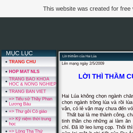
This website was created for free
MỤC LỤC
Lời thìthầm của Hai Lúa
TRANG CHU
Lên mạng ngày 2/5/2009
HOP MAT NLS
LỜI THÌ THẦM 
TRANG BAO KHOA
HOC & NONG NGHIEP
TRANG BAN VIET
Hai Lúa không chọn ngành chăn
=> Tiểu sử Thầy Phan
chọn ngành trồng lúa và rồi lú
Lương Báu
vận, có lẻ vận may chưa đến với
=> Thư gởi Cô giáo
Thất bại là mẹ thành công, chẳn
=> Kỹ niệm thời trung
tinh thần cho những ai làm ăn
học
chí. Đã lỡ leo lưng cọp. Thôi th
=> Lòng Tha Thứ