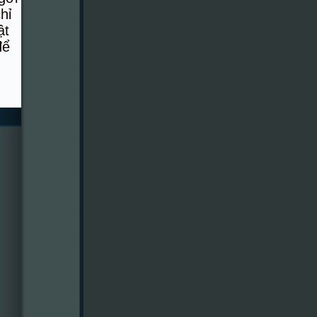
hỉ
ật
để