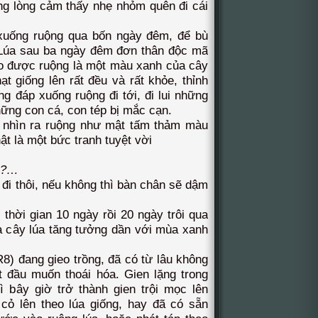
ong lòng cảm thấy nhẹ nhỏm quên đi cái
xuống ruộng qua bốn ngày đêm, để bù
i Lúa sau ba ngày đêm đơn thân độc mã
o được ruộng là một màu xanh của cây
ạt giống lên rất đều và rất khỏe, thỉnh
g đáp xuống ruộng đi tới, đi lui những
ững con cá, con tép bị mắc cạn.
 nhìn ra ruộng như mật tấm thảm màu
ật là một bức tranh tuyệt vời
ông…
i cò?…
đi thôi, nếu không thì bàn chân sẽ dậm
hời gian 10 ngày rồi 20 ngày trôi qua
à cây lúa tăng tưởng dần với mùa xanh
) đang gieo trồng, đã có từ lâu không
 đầu muốn thoái hóa. Gien lặng trong
ì bây giờ trở thành gien trội mọc lên
cỏ lên theo lúa giống, hay đã có sẵn