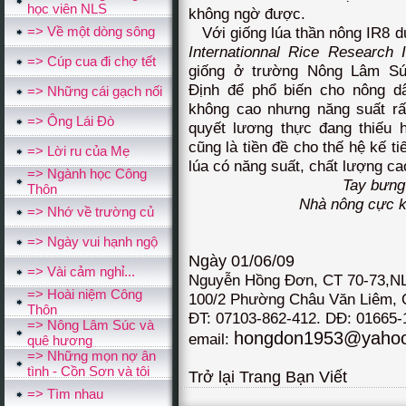
học viên NLS
không ngờ được.
=> Về một dòng sông
Với giống lúa thần nông IR8 d
Internationnal Rice Research I
=> Cúp cua đi chợ tết
giống ở trường Nông Lâm S
Định để phổ biến cho nông d
=> Những cái gạch nối
không cao nhưng năng suất rấ
=> Ông Lái Đò
quyết lương thực đang thiếu h
cũng là tiền đề cho thế hệ kế ti
=> Lời ru của Mẹ
lúa có năng suất, chất lượng c
=> Ngành học Công
Tay bưng
Thôn
Nhà nông cực kh
=> Nhớ về trường củ
=> Ngày vui hạnh ngộ
Ngày 01/06/09
=> Vài cảm nghỉ...
Nguyễn Hồng Đơn, CT 70-73,N
=> Hoài niệm Công
100/2 Phường Châu Văn Liêm,
Thôn
ĐT: 07103-862-412.
DĐ: 01665-
=> Nông Lâm Súc và
hongdon1953@yahoo
email:
quê hương
=> Những mọn nợ ân
tình - Cồn Sơn và tôi
Trở lại Trang Bạn Viết
=> Tìm nhau