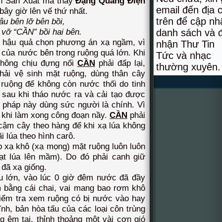
 Án Sản Xuất mà thầy
Đặng Quang Điện
email đến địa c
bây giờ lên vế thứ nhất.
trên để cập nh
u bên lỡ bên bồi,
 vỡ “CẦN” bồi hai bên.
danh sách và 
 hậu quả chọn phương án xạ ngầm, vì
nhận Thư Tin
của nước bên trong ruộng quá lớn. Khi
Tức và nhạc
không chịu đựng nổi
CẦN
phải đấp lại,
thường xuyên.
ải vệ sinh mặt ruộng, dùng thân cây
 ruộng để không còn nước thối do tinh
, sau khi tháo nước ra và cải tạo được
pháp này dùng sức người là chính. Vì
 khi làm xong công đoạn nầy.
CẦN
phải
cậm cây theo hàng để khi xạ lúa không
ãi lúa theo hình carô.
xạ khô (xạ mọng) mặt ruộng luôn luôn
ạt lúa lên mầm). Do đó phải canh giữ
 đã xạ giống.
lớn, vào lúc 0 giờ đêm nước đã đầy
 bằng cái chai, vai mang bao rơm khô
iểm tra xem ruộng có bị nước vào hay
ĩnh, bản hòa tấu của các loại côn trùng
g êm tai, thỉnh thoảng một vài cơn gió