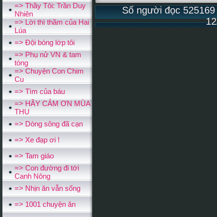
=> Thầy Tôi: Trần Duy
Số người đọc 525169 v
Nhiên
12
=> Lời thì thầm của Hai
Lúa
=> Đội bóng lớp tôi
=> Phụ nử VN & tam
tòng
=> Chuyện Con Chim
Cu
=> Tìm của báu
=> HÃY CẢM ƠN MÙA
THU
=> Dòng sông đã cạn
=> Xe đạp ơi !
=> Tam giáo
=> Con đường đi tới
Canh Nông
=> Nhịn ăn vẫn sống
=> 1001 chuyện ăn