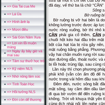
sửa lại một ít chi tiết của Dự
đã dạy, vế thứ ba là chữ “CẦN” 
=> Gia Tai cua Me
Sông sâ
=> Lá Úa
Bờ ruộng bị
Bờ ruộng bị vỡ hai bên là do
=> Hình ảnh lạ
không lường trước được áp lực 
=> Mừơi điều
nước ròng xuống, bờ thì nhỏ 
CẦN
phải gia cố thêm,
CẦN
ph
=> Sài Gòn Năm Xưa
chuối hột kéo hai đầu trên mặt
=> Lời xin lỗi muộn
bột của hạt lúa bị rửa gây nên
màng
mặt ruộng bằng phẳng. Phương 
=> Ngày ấy bây giờ và
vậy hai chân muốn rụng rời sau
mai sau
dọn đường dẫn, thoát nước và 
=> Tâm sự thưở học trò
bị lỗi hoặc trùng lập, sau cùng r
=> Kỹ niệm NLS
Lần này thì chọn phương pháp 
phải khô (vẫn còn ẩm độ để h
=> Nhớ nông lâm súc
nước trong vài hôm đầu sau khi
Đêm đến, nước sông bắt đầu 
=> Tình Toán Học
mặt sông, tay cầm đèn dầu làm
=> Hồi tưởng NLS
đi qua bờ vườn để đến ruộng k
không. Trời về khuya thật yên t
=> Đời còn dể thương
cùng ếch nhái nổi lên nghe cũn