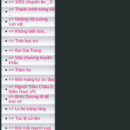
=> 1001 chuyện ăn _ 2
=> Thanh minh trong tiết
..
=> Những hồi tưởng
vụn vặt
=> Không biết nữa...
=> Tình học trò
=> Bụi Gia Trang
=> Văn chương truyền
khẩu
=> Trăm họ
=> Một mảng ký ức đẹp
=> Người Triều Châu ở
Miền Nam VN
=> Bình Dương đi dể
khó về
=> Lo bò trắng răng
=> Tục lệ cử tên
=> Ðôi mắt người xua