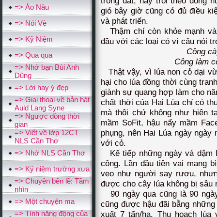
trong đất, hay trôi theo dòng 
=> Áo Nâu
gió bây giờ cũng có đủ điều k
và phát triển.
=> Nói Vè
Thậm chí còn khỏe mạnh và tố
=> Kỹ Niệm
đầu với các loại cỏ vì câu nói t
Công cày, c
=> Qua qua
Công làm cỏ
=> Nhớ bạn Bùi Anh
Thật vậy, vì lúa non cỏ dại vừa
Dũng
hại cho lúa đồng thời cùng tran
=> Lời hay ý đẹp
giành sự quang hợp làm cho năng
=> Giai thoại về bản hát
chất thời của Hai Lúa chỉ có th
Auld Lang Syne
mà thôi chứ không như hiện tại
=> Ngược dòng thời
mầm SoFit, hậu nẩy mầm Faces
gian
phụng, nên Hai Lúa ngày ngày 
=> Viết về lớp 12CT
NLS Cần Thơ
với cỏ.
Kế tiếp những ngày vá dậm là
=> Nhớ NLS Cần Thơ
công. Lần đầu tiên vai mang bìn
=> Kỷ niệm trường xưa
vẹo như người say rượu, nhưn
=> Chuyên bên lề: Tầm
được cho cây lúa không bị sâu 
nhìn
90 ngày qua cũng là 90 ngày
=> Một chuyện ma
cũng được hậu đãi bằng những 
=> Tính năng động của
xuất 7 tấn/ha. Thu hoạch lúa