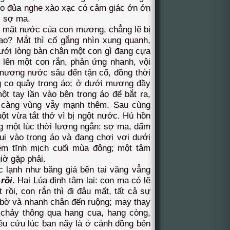
xo đủa nghe xào xạc có cảm giác ớn ớn
… sợ ma.
g mặt nước của con mương, chẳng lẽ bị
ao? Mắt thì cố gắng nhìn xung quanh,
dưới lòng bàn chân một con gì đang cựa
 lên một con rắn, phản ứng nhanh, vội
mương nước sâu đến tận cổ, đồng thời
g cọ quậy trong áo; ở dưới mương đầy
t tay lần vào bên trong áo để bắt ra,
o càng vùng vẫy mạnh thêm. Sau cùng
ột vừa tắt thở vì bị ngột nước. Hú hồn
g một lúc thời lượng ngắn: sợ ma, dẩm
ui vào trong áo và đang chơi vơi dưới
m tĩnh mịch cuối mùa đông; một tâm
iờ gặp phải.
ạnh như băng giá bên tai văng vẳng
rồi
. Hai Lúa định tâm lại: con ma có lẽ
 rồi, con rắn thì đi đâu mất, tất cả sự
ên bờ và nhanh chân đến ruộng; may thay
 chảy thông qua hang cua, hang còng,
êu cứu lúc ban nãy là ở cánh đồng bên