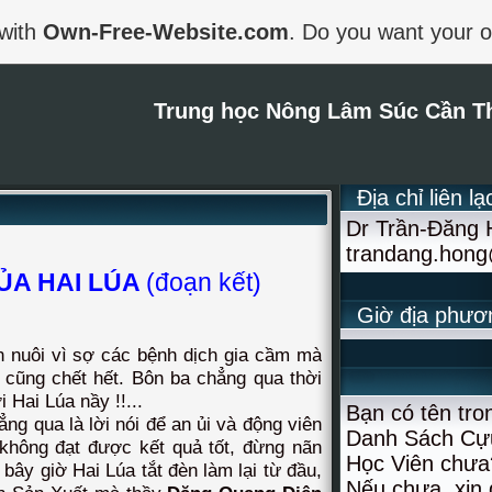
 with
Own-Free-Website.com
. Do you want your 
Trung học Nông Lâm Súc Cần T
Địa chỉ liên lạ
Dr Trần-Đăng
trandang.hon
CỦA HAI LÚA
(đoạn kết)
Giờ địa phươ
 nuôi vì sợ các bệnh dịch gia cầm mà
a cũng chết hết. Bôn ba chẳng qua thời
 Hai Lúa nầy !!...
Bạn có tên tro
g qua là lời nói để an ủi và động viên
Danh Sách Cự
 không đạt được kết quả tốt, đừng nãn
Học Viên chưa
ì bây giờ Hai Lúa tắt đèn làm lại từ đầu,
Nếu chưa, xin 