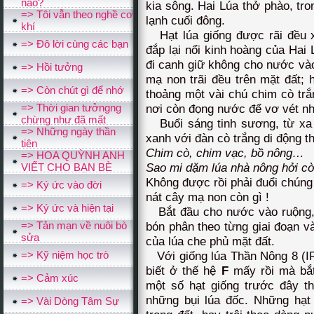
nào?
kia sông. Hai Lúa thở phào, tr
=> Tôi vẫn theo nghề cơ
lạnh cuối đông.
khí
Hạt lúa giống được rãi đều 
=> Đô lời cùng các bạn
đắp lại nổi kinh hoàng của Ha
đi canh giữ không cho nước và
=> Hồi tưởng
mạ non trãi đều trên mặt đất; h
=> Còn chút gì để nhớ
thoảng một vài chú chim cò trắn
=> Thời gian tưởngng
nơi còn đọng nước để vơ vét nh
chừng như đã mất
Buổi sáng tinh sương, từ xa
=> Những ngày thần
xanh với đàn cò trắng di động th
tiên
Chim cò, chim vạc, bồ n
=> HOA QUỲNH ANH
Sao mi dặm lúa nhà nông hở
VIẾT CHO BẠN BÈ
Không được rồi phải đuổi chúng 
=> Ký ức vào đời
nát cây mạ non còn gì !
=> Ký ức và hiện tại
Bắt đầu cho nước vào ruộng, t
=> Tản mạn về nuôi bò
bón phân theo từng giai đoạn v
sửa
của lúa che phủ mặt đất.
=> Kỹ niệm học trò
Với giống lúa Thần Nông 8 (IR8
biết ở thế hệ
F
mấy rồi mà bắt
=> Cảm xúc
một số hạt giống trước đây th
những bụi lúa đốc. Những hạt 
=> Vài Dòng Tâm Sự