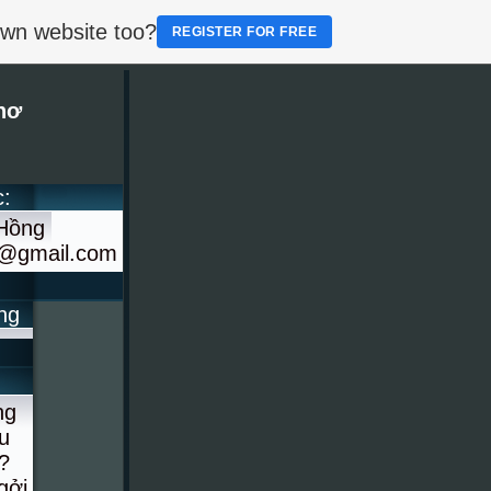
own website too?
REGISTER FOR FREE
hơ
c:
 Hồng
g@gmail.com
ng
ng
u
?
gởi