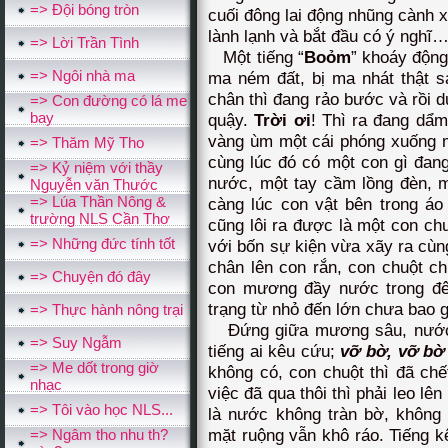
=> Ðội bóng tròn
cuối đông lai động nhũng cành 
lành lạnh và bắt đầu có ý nghĩ
=> Lời Trần Tình
Một tiếng “
Boỏm
” khoáy độn
=> Ngôi nhà ma
ma ném đất, bị ma nhát thật s
chân thì đang rảo bước và rồi 
=> Con đường có lá me
bay
quậy.
Trời ơi
! Thì ra đang dẩm
vàng ùm một cái phóng xuống 
=> Thăm Mỹ Tho
cùng lúc đó có một con gì đan
=> Kỷ niệm với thầy
nước, một tay cầm lồng đèn, mộ
Nguyễn văn Thước
=> Lúa Thần Nông &
càng lúc con vật bên trong á
trường NLS Cần Thơ
cũng lôi ra được là một con chu
=> Những đức tính tốt
với bốn sự kiện vừa xãy ra cùn
chân lên con rắn, con chuột ch
=> Chuyện đó đây
con mương đầy nước trong đê
trạng từ nhỏ đến lớn chưa bao g
=> Thực hành nông trại
Đứng giữa mương sâu, nước l
=> Suy Ngẫm
tiếng ai kêu cứu;
vỡ bờ, vỡ bờ 
=> Me dốt trong giờ
không có, con chuột thì đã chết
nhạc
việc đã qua thôi thì phải leo l
=> Tôi vào học NLS...
là nước không tràn bờ, không
mặt ruộng vẫn khô ráo. Tiếng k
=> Ngâm tho nhu th?