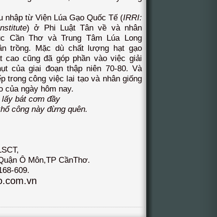
u nhập từ Viện Lúa Gạo Quốc Tế (
IRRI:
nstitute
) ở Phi Luật Tân về và nhân
úc Cần Thơ và Trung Tâm Lúa Long
ân trồng. Mặc dù chất lượng hạt gạo
t cao cũng đã góp phần vào việc giải
ụt của giai đoạn thập niên 70-80. Và
ếp trong công việc lai tạo và nhân giống
ao của ngày hôm nay.
 lấy bát cơm đầy
ổ công này đừng quên.
LSCT,
 Quận Ô Môn,TP CầnThơ.
168-609.
.com.vn