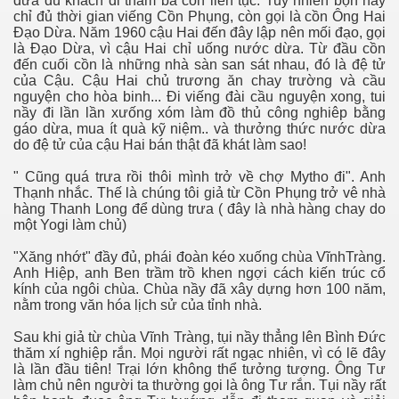
đưa du khách đi thăm ba cồn liên tục. Tuy nhiên bọn nầy
chỉ đủ thời gian viếng Cồn Phụng, còn gọi là cồn Ông Hai
Đạo Dừa. Năm 1960 cậu Hai đến đây lập nên mối đạo, gọi
là Đạo Dừa, vì cậu Hai chỉ uống nước dừa. Từ đầu cồn
đến cuối cồn là những nhà sàn san sát nhau, đó là đệ tử
của Cậu. Cậu Hai chủ trương ăn chay trường và cầu
nguyện cho hòa binh... Đi viếng đài cầu nguyện xong, tui
nầy đi lần lần xưống xóm làm đồ thủ công nghiêp bằng
gáo dừa, mua ít quà kỹ niệm.. và thưởng thức nước dừa
do đệ tử của cậu Hai bán thật đã khát làm sao!
" Cũng quá trưa rồi thôi mình trở về chợ Mytho đi". Anh
Thạnh nhắc. Thế là chúng tôi giả từ Cồn Phụng trở vê nhà
hàng Thanh Long để dùng trưa ( đây là nhà hàng chay do
một Yogi làm chủ)
"Xăng nhớt" đầy đủ, phái đoàn kéo xuống chùa VĩnhTràng.
Anh Hiệp, anh Ben trầm trồ khen ngợi cách kiến trúc cổ
kính của ngôi chùa. Chùa nầy đã xây dựng hơn 100 năm,
nằm trong văn hóa lịch sử của tỉnh nhà.
Sau khi giả từ chùa Vĩnh Tràng, tụi nầy thẳng lên Bình Đức
thăm xí nghiệp rắn. Mọi người rất ngạc nhiên, vì có lẽ đây
là lần đầu tiên! Trại lớn không thể tưởng tượng. Ông Tư
làm chủ nên người ta thường gọi là ông Tư rắn. Tụi nầy rất