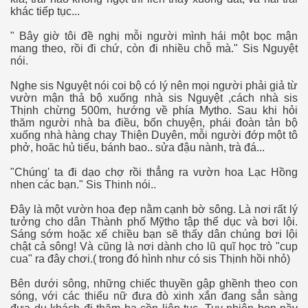
khác tiếp tục...
" Bây giờ tôi đề nghị mỗi người mình hái một bọc mận
mang theo, rồi đi chứ, còn đi nhiều chỗ mà." Sis Nguyệt
nói.
Nghe sis Nguyệt nói coi bộ có lý nên mọi người phải giả từ
vườn mận thả bộ xuống nhà sis Nguyệt ,cách nhà sis
Thịnh chừng 500m, hướng về phía Mytho. Sau khi hỏi
thăm người nhà ba điều, bốn chuyện, phái đoàn tản bộ
xuống nhà hàng chay Thiện Duyên, mỗi người đớp một tô
phở, hoăc hủ tiếu, bánh bao.. sửa đậu nành, trà đá...
"Chúng' ta đi dạo chợ rồi thẳng ra vườn hoa Lạc Hồng
nhen các bạn." Sis Thinh nói..
Đây là một vườn hoa đẹp nằm cạnh bờ sông. Là nơi rất lý
tưởng cho dân Thành phố Mỹtho tập thể dục và bơi lội.
Sáng sớm hoặc xế chiều bạn sẽ thấy dân chúng bơi lội
 Thước
chật cả sông! Và cũng là nơi dành cho lũ quĩ học trò "cup
cua" ra đây chơi.( trong đó hình như có sis Thịnh hồi nhỏ)
 Cần Thơ
Bên dưới sông, những chiếc thuyền gập ghềnh theo con
sóng, với các thiếu nữ đưa đò xinh xắn đang sẳn sàng