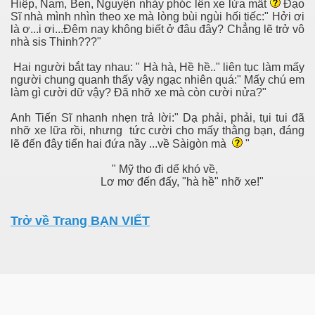
Hiệp, Nam, Ben, Nguyện nhảy phóc lên xe lửa mất
Đạo
Sĩ nhà mình nhìn theo xe mà lòng bùi ngùi hối tiếc:" Hởi ơi
là ơ...i ơi...Đêm nay không biết ở đâu đây? Chẳng lẽ trở vô
nhà sis Thinh???"
Hai người bắt tay nhau: " Hà hà, Hề hề.." liên tục làm mấy
người chung quanh thấy vậy ngạc nhiên quá:" Mấy chú em
làm gì cười dữ vậy? Đã nhỡ xe mà còn cười nửa?"
Anh Tiến Sĩ nhanh nhẹn trả lời:" Dạ phải, phải, tụi tui đã
nhỡ xe lữa rồi, nhưng tức cười cho mấy thằng bạn, đáng
g Syne
lẽ đến đây tiển hai đứa nầy ...về Sàigòn mà
"
" Mỹ tho đi dể khó về,
Lơ mơ đến đấy, "hà hề" nhỡ xe!"
Trở về Trang BẠN VIẾT