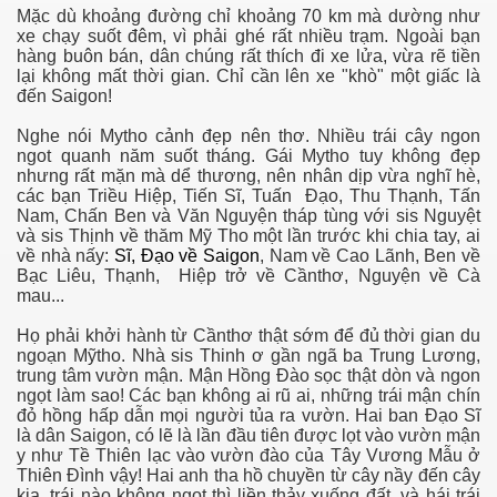
Mặc dù khoảng đường chỉ khoảng 70 km mà dường như
xe chạy suốt đêm, vì phải ghé rất nhiều trạm. Ngoài bạn
hàng buôn bán, dân chúng rất thích đi xe lửa, vừa rẽ tiền
lại không mất thời gian. Chỉ cần lên xe "khò" một giấc là
đến Saigon!
Nghe nói Mytho cảnh đẹp nên thơ. Nhiều trái cây ngon
ngot quanh năm suốt tháng. Gái Mytho tuy không đẹp
nhưng rất mặn mà dể thương, nên nhân dịp vừa nghĩ hè,
các bạn Triều Hiệp, Tiến Sĩ, Tuấn Đạo, Thu Thạnh, Tấn
Nam, Chấn Ben và Văn Nguyện tháp tùng với sis Nguyệt
và sis Thịnh về thăm Mỹ Tho một lần trước khi chia tay, ai
về nhà nấy:
Sĩ, Đạo về Saigon
, Nam về Cao Lãnh, Ben về
Bạc Liêu, Thạnh, Hiệp trở về Cầnthơ, Nguyện về Cà
mau...
Họ phải khởi hành từ Cầnthơ thật sớm để đủ thời gian du
ngoạn Mỹtho. Nhà sis Thinh ơ gần ngã ba Trung Lương,
trung tâm vườn mận. Mận Hồng Đào sọc thật dòn và ngon
ngọt làm sao! Các bạn không ai rũ ai, những trái mận chín
đỏ hồng hấp dẫn mọi người tủa ra vườn. Hai ban Đạo Sĩ
là dân Saigon, có lẽ là lần đầu tiên được lọt vào vườn mận
y như Tề Thiên lạc vào vườn đào của Tây Vương Mẫu ở
Thiên Đình vậy! Hai anh tha hồ chuyền từ cây nầy đến cây
kia, trái nào không ngọt thì liền thảy xuống đất, và hái trái