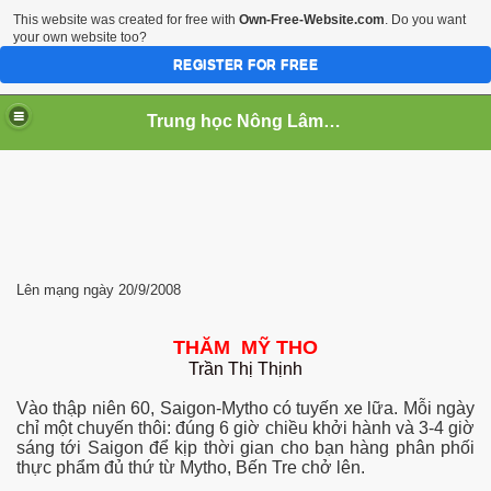
This website was created for free with
Own-Free-Website.com
. Do you want
your own website too?
REGISTER FOR FREE
Trung học Nông Lâm Súc Cần Thơ
 NGHIEP
Lên mạng ngày 20/9/2008
THĂM MỸ THO
u
Trần Thị Thịnh
Vào thập niên 60, Saigon-Mytho có tuyến xe lữa. Mỗi ngày
chỉ một chuyến thôi: đúng 6 giờ chiều khởi hành và 3-4 giờ
sáng tới Saigon để kịp thời gian cho bạn hàng phân phối
thực phẩm đủ thứ từ Mytho, Bến Tre chở lên.