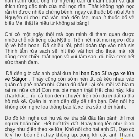
hân hạnh đuọc ông Tư hướng dẫn đi tham quan và giải
 đã mất
thích từng đặc tính của mỗi nọc rắn. Thât không ngờ nọc
rắn trị được nhiều chứng bệnh, ngay cả thuốc bổ nữa! Anh
Nguyện đi chơi mà vẫn nhớ đến Mẹ, mua ít thuốc bổ về
biếu Mẹ, thật là hiếu tử không ai bằng!
BẠN BÈ
Chỉ có một ngày thôi mà bọn mình đi tham quan được
nhiều chỗ nổi tiếng của Mỹtho. Trên nét mặt mọi ngươi đều
lộ vẽ hân hoan. Đã chiều rồi, phái đoàn tắp vào nhà sis
Thịnh tắm rửa sạch sẽ, hít thở vài hơi cho thoải mái rồi
dùng cơm chiều thật ngon và vui làm sao, dù bửa cơm hết
sức thanh đạm.
Đã đến giờ các anh phải đưa hai
bạn Đạo Sĩ ra ga xe lữa
về Sàigon
.
Thấy cũng còn sớm nên tất cả kéo nhau vào
quán cà phê nhâm nhi. Chưa đủ đâu! Lại kêu mồi và bia ra
rai rai nữa chứ! Con ma bia mạnh thật! Hết chai này, kêu
chai khác... rồi cả bọn đem chuyện trên trời dứơi đất ra tha
hồ mà kể. Quên là mình đến đây để tiển bạn. Đến nổi họ
không còn nghe loa thông báo là xe lửa sắp khởi hành.
Do đó khi nghe còi hụ và xe lửa bắt đầu lăn bánh thì mọi
ngươi hoãn hồn. Hết biết trời đất. Nhãy tung lên như lò xo
chạy như điên theo xe lữa. Khổ nổi cho hai anh Sĩ , Đạo có
lẽ vì hơi béo nên chạy không kịp, trong khi các anh Thạnh,