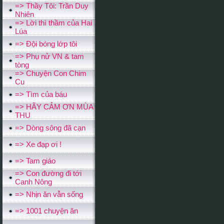
=> Thầy Tôi: Trần Duy
Nhiên
=> Lời thì thầm của Hai
Lúa
=> Đội bóng lớp tôi
=> Phụ nử VN & tam
tòng
=> Chuyện Con Chim
Cu
=> Tìm của báu
=> HÃY CẢM ƠN MÙA
THU
=> Dòng sông đã cạn
=> Xe đạp ơi !
=> Tam giáo
=> Con đường đi tới
Canh Nông
=> Nhịn ăn vẫn sống
=> 1001 chuyện ăn