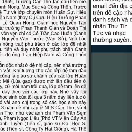
5, Trường Cần Thơ lần đầu tiên mở
email đến địa c
Canh Nông, Mục Súc và Công Thôn. Trước
trên để cập nh
Đệ Tứ và lớp chuyên môn Huấn Sự. Hiệu
Hiệp Nam (thay Cụ Cựu Hiệu Trưởng Phan
danh sách và 
h Lê Quan Hồng, Giám học Nguyễn Tấn
nhận Thư Tin
 từ trường Phan Thanh Giản và Đoàn Thị
Tức và nhạc
 vỏn vẹn chỉ có Cô Trần Cao Huân (Canh
, Nguyễn Văn Thước (Văn, Sử), Ngô Lộc
thường xuyên.
nông trại) phụ trách ở các lớp đệ nhất
ầu tiên và duy nhất phụ trách phần Canh
úc do ông Trần Hiệp Nam và Công Thôn
.
độc nhất ở đệ nhị cấp, nên nhà trường
n Vật, Khí tuợng cho các lớp đệ tam đầu
ôi cũng là giáo sư chánh của các lớp Huấn
 Mể (Lúa gạo) được mở lần đầu tiên ở
, cứ mỗi năm trôi qua, lớp đê tam lên đệ
ớp dạy theo với các lớp này. Nhờ vậy, tôi
học sinh của tôi qua 3 năm dạy liên tục ở
có vài anh chị trong số các học sinh này
m 3 năm đệ nhị cấp ở NLS Cần Thơ, và 4
n Thơ, như các anh chị Phạm Văn Sem
, Phạm Ngọc Liểu (Phó VT Viện Cây Ăn
nh Tuyền (Tiến sỉ, giáo sư Đại Học S.
c (Tiến sỉ, Công Ty Hạt Giống), Hà Thế