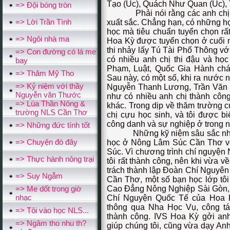
Tạo (Úc), Quách Như Quan (Úc), T
=> Ðội bóng tròn
Phải nói rằng các anh chị họ
=> Lời Trần Tình
xuất sắc. Chẳng hạn, có những h
học mà tiêu chuẩn tuyển chọn rấ
=> Ngôi nhà ma
Hoa Kỳ được tuyển chọn ở cuối n
thi nhảy lấy Tú Tài Phổ Thông v
=> Con đường có lá me
có nhiều anh chị thi đậu và họ
bay
Phạm, Luật, Quốc Gia Hành chá
=> Thăm Mỹ Tho
Sau này, có một số, khi ra nước n
=> Kỷ niệm với thầy
Nguyễn Thanh Lương, Trần Văn Di
Nguyễn văn Thước
như có nhiều anh chị thành côn
=> Lúa Thần Nông &
khác. Trong dịp về thăm trường c
trường NLS Cần Thơ
chị cựu học sinh, và tôi được bi
công danh và sự nghiệp ở trong 
=> Những đức tính tốt
Những kỹ niệm sâu sắc nhất đối
=> Chuyện đó đây
học ở Nông Lâm Súc Cần Thơ v
Súc. Vì chương trình chí nguyện
=> Thực hành nông trại
tôi rất thành công, nên khi vừa
trách thành lập Đoàn Chí Nguyê
=> Suy Ngẫm
Cần Thơ, một số bạn học lớp tô
=> Me dốt trong giờ
Cao Đẳng Nông Nghiệp Sài Gòn, 
nhạc
Chí Nguyện Quốc Tế của Hoa Kỳ 
thông qua Nha Học Vụ, công tá
=> Tôi vào học NLS...
thành công. IVS Hoa Kỳ gởi an
=> Ngâm tho nhu th?
giúp chúng tôi, cũng vừa dạy A