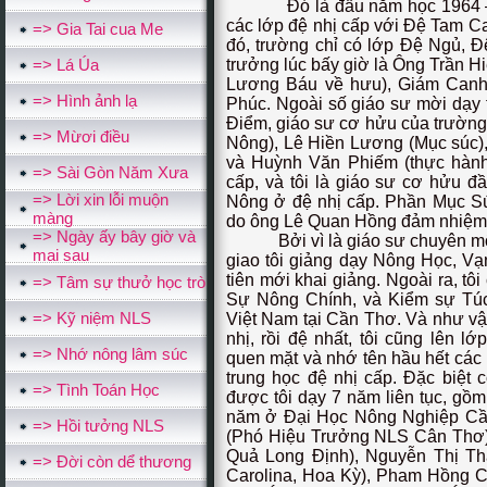
Đó là đầu năm học 1964 –196
các lớp đệ nhị cấp với Đệ Tam 
=> Gia Tai cua Me
đó, trường chỉ có lớp Đệ Ngủ, 
=> Lá Úa
trưởng lúc bấy giờ là Ông Trần 
Lương Báu về hưu), Giám Can
=> Hình ảnh lạ
Phúc. Ngoài số giáo sư mời dạy
Điểm, giáo sư cơ hửu của trường
=> Mừơi điều
Nông), Lê Hiền Lương (Mục súc)
và Huỳnh Văn Phiếm (thực hành 
=> Sài Gòn Năm Xưa
cấp, và tôi là giáo sư cơ hửu đ
=> Lời xin lỗi muộn
Nông ở đệ nhị cấp. Phần Mục S
màng
do ông Lê Quan Hồng đảm nhiệm
=> Ngày ấy bây giờ và
Bởi vì là giáo sư chuyên môn 
mai sau
giao tôi giảng dạy Nông Học, Vạ
tiên mới khai giảng. Ngoài ra, t
=> Tâm sự thưở học trò
Sự Nông Chính, và Kiểm sự Túc
=> Kỹ niệm NLS
Việt Nam tại Cần Thơ. Và như vậy
nhị, rồi đệ nhất, tôi cũng lên l
=> Nhớ nông lâm súc
quen mặt và nhớ tên hầu hết các 
trung học đệ nhị cấp. Đặc biệt 
=> Tình Toán Học
được tôi dạy 7 năm liên tục, gồ
năm ở Đại Học Nông Nghiệp Cầ
=> Hồi tưởng NLS
(Phó Hiệu Trưởng NLS Cân Thơ)
Quả Long Định), Nguyễn Thị Tha
=> Đời còn dể thương
Carolina, Hoa Kỳ), Pham Hồng Cú