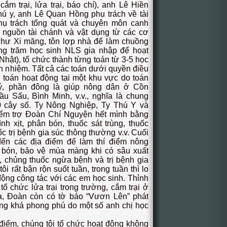
cắm trại, lửa trại, báo chí), anh Lê Hiền
ú y, anh Lê Quan Hồng phụ trách về tài
hụ trách tổng quát và chuyên môn canh
ìm nguồn tài chánh và vật dụng từ các cơ
như Xi măng, tôn lợp nhà để làm chuồng
ng trăm học sinh NLS gia nhập để hoạt
hật), tổ chức thành từng toán từ 3-5 học
ch nhiệm. Tất cả các toán dưới quyền điều
toán hoạt động tại một khu vực do toán
ý, phần đông là giúp nông dân ở Cồn
 Sấu, Bình Minh, v.v., nghĩa là chung
0 cây số. Ty Nông Nghiệp, Ty Thú Y và
m trợ Đoàn Chí Nguyện hết mình bằng
nh xịt, phân bón, thuốc sát trùng, thuốc
c trị bệnh gia súc thông thường v.v. Cuối
đến các địa điểm để làm thí điểm nông
 bón, bảo vệ mùa màng khi có sâu xuất
i, chủng thuốc ngừa bệnh và trị bệnh gia
tôi rất bận rộn suốt tuần, trong tuần thì lo
 động công tác với các em học sinh. Thỉnh
 chức lửa trại trong trường, cắm trại ở
ra, Đoàn còn có tờ báo “Vươn Lên” phát
dung khá phong phú do một số anh chị học
, chúng tôi tổ chức hoạt động không