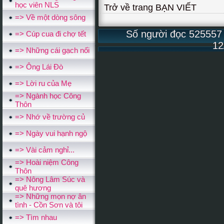
học viên NLS
Trở về trang BẠN VIẾT
=> Về một dòng sông
Số người đọc 525557 v
=> Cúp cua đi chợ tết
12
=> Những cái gạch nối
=> Ông Lái Đò
=> Lời ru của Mẹ
=> Ngành học Công
Thôn
=> Nhớ về trường củ
=> Ngày vui hạnh ngộ
=> Vài cảm nghỉ...
=> Hoài niệm Công
Thôn
=> Nông Lâm Súc và
quê hương
=> Những mọn nợ ân
tình - Cồn Sơn và tôi
=> Tìm nhau