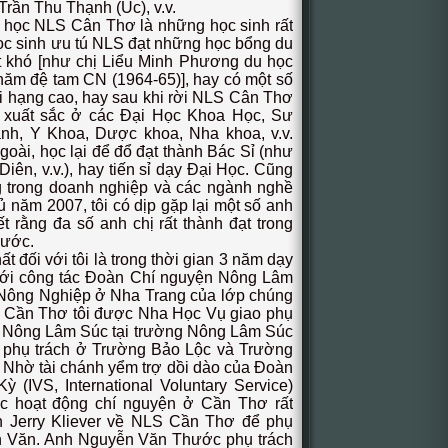
rần Thu Thạnh (Úc), v.v.
c NLS Cân Thơ là những học sinh rất
ọc sinh ưu tú NLS đạt những học bổng du
t khó [như chị Liểu Minh Phương du học
ăm đệ tam CN (1964-65)], hay có một số
ới hạng cao, hay sau khi rời NLS Cân Thơ
c xuất sắc ở các Đại Học Khoa Học, Sư
nh, Y Khoa, Dược khoa, Nha khoa, v.v.
goài, học lại để đổ đạt thành Bác Sỉ (như
ên, v.v.), hay tiến sỉ dạy Đại Học. Cũng
g trong doanh nghiệp và các ngành nghề
ủ năm 2007, tôi có dịp gặp lại một số anh
ết rằng đa số anh chị rất thành đạt trong
nước.
 với tôi là trong thời gian 3 năm dạy
ới công tác Đoàn Chí nguyện Nông Lâm
 Nông Nghiệp ở Nha Trang của lớp chúng
 về Cần Thơ tôi được Nha Học Vụ giao phụ
n Nông Lâm Súc tại trường Nông Lâm Súc
i phụ trách ở Trường Bảo Lộc và Trường
Nhờ tài chánh yểm trợ dồi dào của Đoàn
(IVS, International Voluntary Service)
c hoạt động chí nguyện ở Cần Thơ rất
h Jerry Kliever về NLS Cần Thơ để phụ
nh Văn. Anh Nguyễn Văn Thước phụ trách