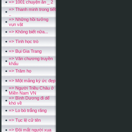
=> 1001 chuyện ăn _ 2
=> Thanh minh trong tiết
..
=> Những hồi tưởng
vụn vặt
=> Không biết nữa...
=> Tình học trò
=> Bụi Gia Trang
=> Văn chương truyền
khẩu
=> Trăm họ
=> Một mảng ký ức đẹp
=> Người Triều Châu ở
Miền Nam VN
=> Bình Dương đi dể
khó về
=> Lo bò trắng răng
=> Tục lệ cử tên
=> Ðôi mắt người xua