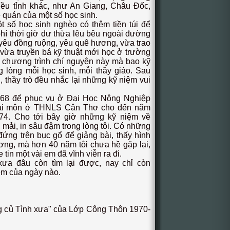
u tỉnh khác, như An Giang, Châu Đốc,
 quán của một số học sinh.
t số học sinh nghèo có thêm tiền túi để
phí thời giờ dư thừa lêu bêu ngoài đường
 yêu đồng ruộng, yêu quê hương, vừa trao
 vừa truyền bá kỹ thuật mới học ở trường
 chương trình chí nguyện này mà bao kỹ
 lòng mỗi học sinh, mỗi thầy giáo. Sau
, thầy trò đều nhắc lại những kỹ niệm vui
1968 để phục vụ ở Đại Học Nông Nghiệp
 vài môn ở THNLS Cân Thơ cho đến năm
74. Cho tới bây giờ những kỹ niệm về
mải, in sâu đậm trong lòng tôi. Có những
 đứng trên bục gổ để giảng bài, thấy hình
ơng, mà hơn 40 năm tôi chưa hề gặp lại,
 tin một vài em đã vĩnh viễn ra đi.
ưa đâu còn tìm lại được, nay chỉ còn
ệm của ngày nào.
g củ Tình xưa" của Lớp Công Thôn 1970-