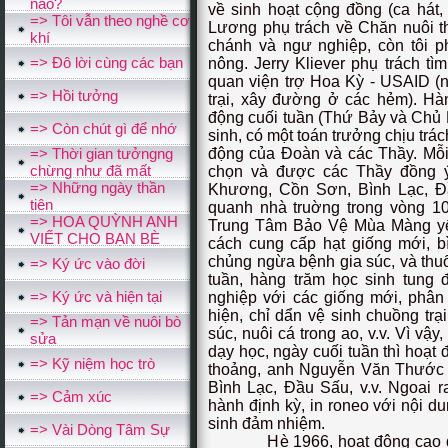
nào?
về sinh hoạt cộng đồng (ca hát, 
=> Tôi vẫn theo nghề cơ
Lương phụ trách về Chăn nuôi th
khí
chánh và ngư nghiệp, còn tôi p
=> Đô lời cùng các bạn
nông. Jerry Kliever phụ trách t
quan viện trợ Hoa Kỳ - USAID (
=> Hồi tưởng
trại, xây đường ở các hẻm). Hà
động cuối tuần (Thứ Bảy và Chủ N
=> Còn chút gì để nhớ
sinh, có một toán trưởng chịu trá
=> Thời gian tưởngng
động của Đoàn và các Thầy. Mỗi 
chừng như đã mất
chọn và được các Thầy đồng 
=> Những ngày thần
Khương, Cồn Sơn, Bình Lạc, Đầu
tiên
quanh nhà truờng trong vòng 1
=> HOA QUỲNH ANH
Trung Tâm Bảo Vệ Mùa Màng yể
VIẾT CHO BẠN BÈ
cách cung cấp hạt giống mới, bì
chủng ngừa bệnh gia súc, và thuố
=> Ký ức vào đời
tuần, hàng trăm học sinh tung 
=> Ký ức và hiện tại
nghiệp với các giống mới, phân
hiện, chỉ dẩn vệ sinh chuồng trạ
=> Tản mạn về nuôi bò
súc, nuôi cá trong ao, v.v. Vì vậy, 
sửa
dạy học, ngày cuối tuần thì hoạt
=> Kỹ niệm học trò
thoảng, anh Nguyễn Văn Thước tổ
Bình Lạc, Đầu Sấu, v.v. Ngoai 
=> Cảm xúc
hành định kỳ, in roneo với nội 
sinh đảm nhiệm.
=> Vài Dòng Tâm Sự
Hè 1966, hoạt động cao điểm