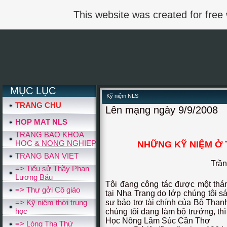
This website was created for free
MỤC LỤC
Kỹ niệm NLS
TRANG CHU
Lên mạng ngày 9/9/2008
HOP MAT NLS
TRANG BAO KHOA
HOC & NONG NGHIEP
NHỮNG KỸ NIỆM Ở
TRANG BAN VIET
Trầ
=> Tiểu sử Thầy Phan
Lương Báu
Tôi đang công tác được một th
=> Thư gởi Cô giáo
tại Nha Trang do lớp chúng tôi s
=> Kỹ niệm thời trung
sự bảo trợ tài chính của Bộ Tha
học
chúng tôi đang làm bộ trưởng, th
Học Nông Lâm Súc Cần Thơ
=> Lòng Tha Thứ