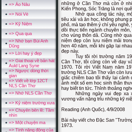
những ở Cần Thơ mà còn ở nhiề
=> Áo Nâu
Kiến Phong, Sóc Trăng là nơi quê
=> Nói Vè
Nhờ qua công tác này, mộ
tiêu xài và ăn học, không phung 
=> Kỹ Niệm
phố, mà tạo thêm ý chí yêu nghề,
dồi thực tiển ngành chuyên môn,
=> Qua qua
cho vùng thôn dả. Cũng nhờ qua
niệm đẹp còn lưu niệm mải trong
=> Nhớ bạn Bùi Anh
Dũng
hơn 40 năm, mỗi khi găp lại nhau
đẹp này.
=> Lời hay ý đẹp
Tuy tôi rời trường năm 
=> Giai thoại về bản hát
Cần Thơ, tôi cũng còn về dạy
Auld Lang Syne
1970. Tôi rời Việt Nam năm 19
=> Ngược dòng thời
trường NLS Cần Thơ vẫn còn lưu 
gian
giấc chiêm bao tôi thấy lại cảnh
=> Viết về lớp 12CT
ảnh một số em hoc sinh thân thư
NLS Cần Thơ
hay biết tin tức. Thỉnh thoảng nghe
=> Nhớ NLS Cần Thơ
Những ngày vui đẹp xa x
vương vấn nặng trỉu những kỹ ni
=> Kỷ niệm trường xưa
Reading (Anh Quốc), 4/9/2008
=> Chuyên bên lề: Tầm
nhìn
Bài này viết cho Đặc San "Trườn
=> Một chuyện ma
1973.
=> Tính năng động của