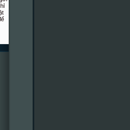
hỉ
ật
để