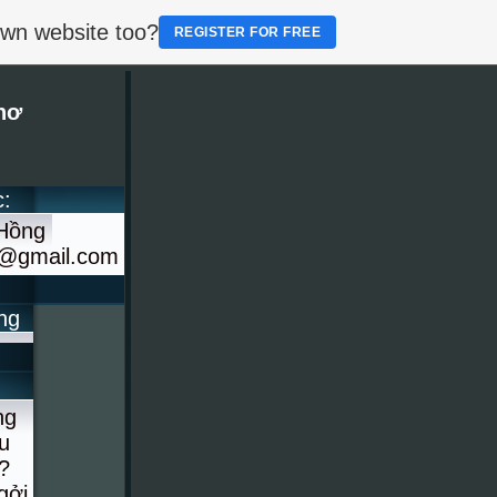
own website too?
REGISTER FOR FREE
hơ
c:
 Hồng
g@gmail.com
ng
ng
u
?
gởi