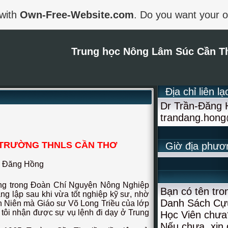
 with
Own-Free-Website.com
. Do you want your 
Trung học Nông Lâm Súc Cần T
Địa chỉ liên lạ
Dr Trần-Đăng
trandang.hon
 TRƯỜNG THNLS CẦN THƠ
Giờ địa phươ
n Đăng Hồng
áng trong Đoàn Chí Nguyện Nông Nghiệp
Bạn có tên tro
áng lập sau khi vừa tốt nghiệp kỹ sư, nhờ
Danh Sách Cự
nh Niên mà Giáo sư Võ Long Triều của lớp
ì tôi nhận được sự vụ lệnh đi dạy ở Trung
Học Viên chưa
Nếu chưa, xin 