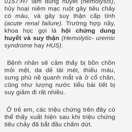
0157:H7
làm dung huyết
(hemolysis)
,
hủy hoại niêm mạc ruột gây tiêu chảy
có máu, và gây suy thận cấp tính
(acute
renal failure).
Trường hợp nầy,
khoa học gọi là
hội chứng dung
huyết và suy thận
(Hemolytic- uremic
syndrome
hay
HUS)
.
Bệnh nhân sẽ cảm thấy bị bồn chồn
mỏi mệt, da dẻ tái mét, thiếu máu,
sưng phù nề quanh mắt và ở cổ chân,
cũng như lượng nước tiểu bài tiết bị
suy giảm đi rất nhiều.
mạch
Ở trẻ em, các triệu chứng trên đây có
thể thấy xuất hiện sau khi triệu chứng
tiêu chảy đã bắt đầu chấm dứt.