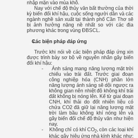
nhập mặn vào mùa khô.
Nay với chế độ thủy văn bất thường của thời
kỳ biến đổi khí hậu, cuộc sống người dân và các
ngành nghề sản xuất tại thành phố Cần Thơ sẽ
bị ảnh hưởng nặng nề nhất so với các địa
phương khác trong vùng ĐBSCL.
Các biện pháp đáp ứng
Trước khi nói về các biện pháp đáp ứng xin
được trình bày sơ bộ về nguyên nhân gây biến
đổi khí hậu:
-
Ánh sáng mang năng lượng mặt trời
chiếu vào trái đất. Trước giai đoạn
công nghiệp hóa (CNH) phần lớn
năng lượng ánh sáng sẽ dội ngược ra
không gian nên nhiệt độ không khí trái
đất không bị nóng lên. Kể từ giai đoạn
CNH, khí thải do đốt nhiên liệu có
chứa CO2 đã giữ lại năng lượng mặt
trời làm bầu không khí nóng lên và
gây biến đổi chế độ thủy văn như hiện
nay.
-
Không chỉ có khí CO
, còn các loại khí
2
khác gây hiệu ứng nhà kính khác như: