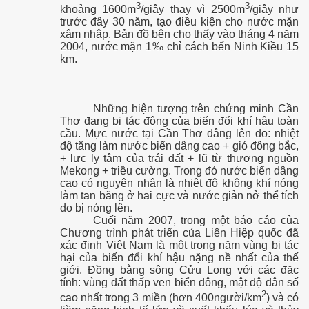
3
3
khoảng 1600m
/giây thay vì 2500m
/giây như
trước đây 30 năm, tạo điều kiện cho nước mặn
xâm nhập. Bản đồ bên cho thấy vào tháng 4 năm
2004, nước mặn 1‰ chỉ cách bến Ninh Kiều 15
km.
ệp VN - phần 1
Những hiện tượng trên chứng minh Cần
Thơ đang bị tác động của biến đổi khí hậu toàn
p VN - Phần 1 -tiếp theo
cầu. Mực nước tại Cần Thơ dâng lên do: nhiệt
độ tăng làm nước biển dâng cao + gió đông bắc,
+ lực ly tâm của trái đất + lũ từ thượng nguồn
ệp VN - Phần 2
Mekong + triều cường. Trong đó nước biển dâng
cao có nguyên nhân là nhiệt độ không khí nóng
ệp VN - Phần 3
làm tan băng ở hai cực và nước giản nở thể tích
do bị nóng lên.
p theo
Cuối năm 2007, trong một báo cáo của
Chương trình phát triển của Liên Hiệp quốc đã
xác định Việt Nam là một trong năm vùng bị tác
hại của biến đổi khí hậu nặng nề nhất của thế
giới. Đồng bằng sông Cửu Long với các đặc
ật
tính: vùng đất thấp ven biển đông, mật độ dân số
2
cao nhất trong 3 miền (hơn 400người/km
) và có