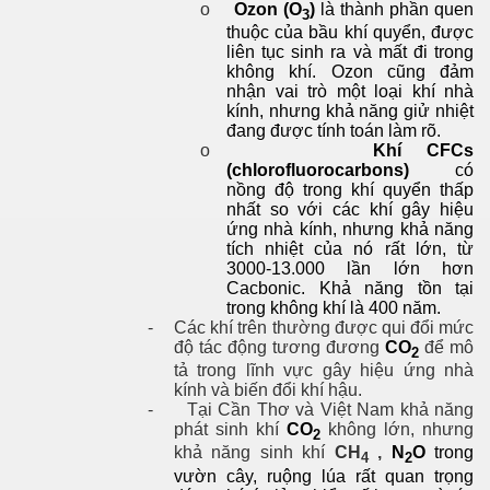
o
Ozon (O
)
là thành phần quen
3
thuộc của bầu khí quyển, được
liên tục sinh ra và mất đi trong
không khí. Ozon cũng đảm
nhận vai trò một loại khí nhà
kính, nhưng khả năng giử nhiệt
đang được tính toán làm rõ.
o
Khí CFCs
(chlorofluorocarbons)
có
nồng độ trong khí quyển thấp
nhất so với các khí gây hiệu
ứng nhà kính, nhưng khả năng
tích nhiệt của nó rất lớn, từ
3000-13.000 lần lớn hơn
Cacbonic. Khả năng tồn tại
trong không khí là 400 năm.
-
Các khí trên thường được qui đổi mức
độ tác động tương đương
CO
để mô
2
tả trong lĩnh vực gây hiệu ứng nhà
kính và biến đổi khí hậu.
-
Tại Cần Thơ và Việt Nam khả năng
phát sinh khí
CO
không lớn, nhưng
2
khả năng sinh khí
CH
,
N
O
trong
4
2
 NGƯỜI
vườn cây, ruộng lúa rất quan trọng