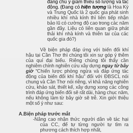
đáng chú ý giảm thiểu số lượng và tác
động. (Đang có
hiện tượng
là Hoa Kỳ
và Trung Quốc là 2 quốc gia phát sinh
nhiều khí nhà kính thì liên tiếp nhận
 Nam
bảo lũ có cường độ cao trong các năm
gần đây. Liệu có liên quan giữa phát
thải khí nhà kính và thiên tai của các
quốc gia đó?)
hơ
Về biện pháp đáp ứng với biến đổi khí
hậu tại Cần Thơ thì chúng tôi xin sự góp ý thêm
của quí đại biểu. Riêng chúng tôi thấy cần
nghiêm chính nghiên cứu xây dựng
ngay từ bây
giờ
“Chiến lược phòng ngừa và đáp ứng tác
động của biến đổi khí hậu” đối với ĐBSCL nói
chung và Cần Thơ nói riêng, vì khả năng nghiên
cứu, khảo sát, thiết kế, xây dựng xong các công
trình đáp ứng biến đổi sẽ rất dài, hàng chục năm,
nếu không làm từ bây giờ sẽ trễ. Xin giới thiệu
một số ý như sau:
A.Biện pháp trước mắt
-Nâng cao nhận thức người dân về tác hại
của CC, để tự từng người tự tìm ra
phương cách thích hợp nhất,
i già