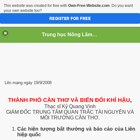
This website was created for free with
Own-Free-Website.com
. Do you want
your own website too?
REGISTER FOR FREE
Trung học Nông Lâm Súc Cần Thơ
 NGHIEP
Lên mạng ngày 19/9/2008
,
THÀNH PHỐ CẦN THƠ VÀ BIẾN ĐỔI KHÍ HẬU
Thạc sĩ Kỷ Quang Vinh
GIÁM ĐỐC TRUNG TÂM QUAN TRẮC TÀI NGUYÊN VÀ
MÔI TRƯỜNG CẦN THƠ.
Các hiện tượng bất thường và báo cáo của Liên
hiệp quốc