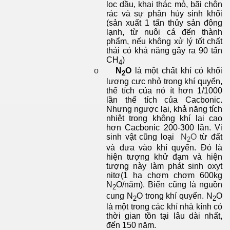
lọc dầu, khai thác mỏ, bãi chôn
rác và sự phân hủy sinh khối
(sản xuất 1 tấn thủy sản đông
lạnh, từ nuôi cá đến thành
phẩm, nếu không xử lý tốt chất
thải có khả năng gây ra 90 tấn
CH
)
4
o
N
O
là một chất khí có khối
2
lượng cực nhỏ trong khí quyển,
thể tích của nó ít hơn 1/1000
lần thể tích của Cacbonic.
Nhưng ngược lại, khả năng tích
nhiệt trong không khí lại cao
hơn Cacbonic 200-300 lần. Vi
sinh vật cũng loại
N
O
từ đất
2
và đưa vào khí quyển. Đó là
hiện tượng khử đạm và hiện
tượng này làm phát sinh oxyt
nitơ(1 ha chơm chơm 600kg
N
O/năm)
. Biển cũng là nguồn
2
cung N
O trong khí quyển. N
O
2
2
là một trong các khí nhà kính có
thời gian tồn tại lâu dài nhất,
đến 150 năm.