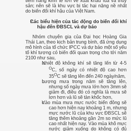
tiềm năng kinh tế lớn về xuất khẩu lúa và thủy
sản; nên sẽ là khu vực bị tác hại nặng nề nhất
do biến đổi khí hậu của Việt Nam.
Các biểu hiện của tác động do biến đổi khí
hậu đến ĐBSCL và dự báo
Nhóm chuyên gia của Đại học Hoàng Gia
Thái Lan, theo kịch bản trung bình, đã ứng dụng
mô hình của tổ chức IPCC và dự báo một số yếu
tố khí tượng có biến đổi quan trọng cho tới năm
2100 như sau,
Nhiệt độ không khí sẽ tăng lến từ 4-5
O
C, số ngày có nhiệt độ cao hơn
O
35
C sẽ tăng lên đến 240 ngày/năm,
Lượng mưa trong năm sẽ tăng lên,
nhưng số ngày mưa lớn hơn 3mm sẽ
giảm đi, điều đó có nghĩa là mưa sẽ
lơn hơn và lũ sẽ tàn khốc hơn,
Vào mùa mưa mực nước biển đông sẽ
cao hơn hiện nay khoảng 1 m, nhưng
mực nước lũ của khu vực ĐBSCL sẽ
tăng thêm khoảng gần 2m so mức lũ
cao nhất hiện nay. Vào mùa khô mực
nước giảm xuống do không có đủ