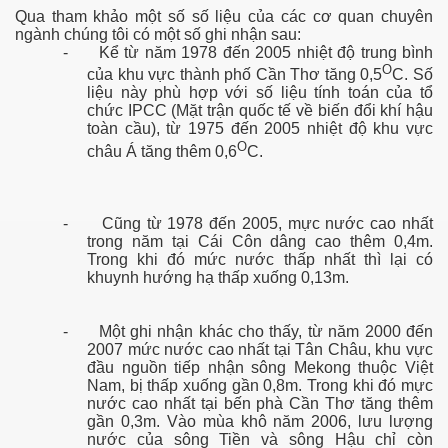
Qua tham khảo một số số liệu của các cơ quan chuyên
ngành chúng tôi có một số ghi nhận sau:
-
Kể từ năm 1978 đến 2005 nhiệt độ trung bình
O
của khu vực thành phố Cần Thơ tăng 0,5
C. Số
liệu này phù hợp với số liệu tính toán của tổ
chức IPCC (Mặt trận quốc tế về biến đổi khí hậu
toàn cầu), từ 1975 đến 2005 nhiệt độ khu vực
O
châu Á tăng thêm 0,6
C.
- Phần 2
-
Cũng từ 1978 đến 2005, mực nước cao nhất
trong năm tại Cái Côn dâng cao thêm 0,4m.
Trong khi đó mức nước thấp nhất thì lại có
khuynh hướng hạ thấp xuống 0,13m.
-
Một ghi nhận khác cho thấy, từ năm 2000 đến
2007 mức nước cao nhất tại Tân Châu, khu vực
đầu nguồn tiếp nhận sông Mekong thuộc Việt
Nam, bị thấp xuống gần 0,8m. Trong khi đó mực
nước cao nhất tại bến phà Cần Thơ tăng thêm
gần 0,3m. Vào mùa khô năm 2006, lưu lượng
nước của sông Tiền và sông Hậu chỉ còn