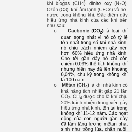
khí biogas (CH4), dinitơ oxy (N
O),
2
Ozôn (O3), khí làm lạnh (CFCs) và hơi
nước trong không khí. Đặc điểm gây
hiệu ứng nhà kính của các khí trên
như sau:
o
Cacbonic (
CO
)
là loại khí
2
quan trọng nhất vì nó có tỷ lệ
lớn nhất trong số khí nhà kính,
nó chịu trách nhiệm gây nên
hơn 60% hiệu ứng nhà kính.
Cho tới gần đây nó chỉ còn
chiếm 0.03% thể tích không khí
ường
nhưng hiện nay đã lên khoảng
0,04%, chu kỳ trong không khí
là 100 năm.
o
Mêtan (CH
)
là khí nhà kính có
4
khả năng tích nhiệt gấp 21 lần
CO
. CH
được cho là khí chịu
2
4
20% trách nhiệm trong việc gây
hiệu ứng nhà kính.
tồn tại trong
không khí 11-12 năm. Các họat
động của con người gần đây
đã làm tăng lượng mêtan phát
sinh như trồng lúa, chăn nuôi,