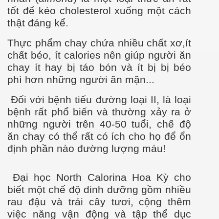
tốt để kéo cholesterol xuống một cách
thật đáng kể.
 Nam
Thực phẩm chay chứa nhiều chất x
ơ
,
ít
chất béo, ít calories nên giúp ng
ư
ời ăn
chay ít hay bị táo bón và ít bị bị béo
hơ
phì h
ơ
n những ng
ư
ời ăn mặn...
Đối với bệnh tiểu đ
ư
ờng loại II, là loại
bệnh rất phổ biến và th
ư
ờng xảy ra ở
những ng
ư
ời trên 40-50 tuổi, chế độ
ăn chay có thể rất có ích cho họ để ổn
định phần nào đ
ư
ờng l
ư
ợng máu!
Đại học North Calorina Hoa Kỳ cho
biết một chế độ dinh d
ư
ỡng gồm nhiều
rau đậu và trái cây t
ươ
i, cộng thêm
việc năng vận động và tập thể dục
i già