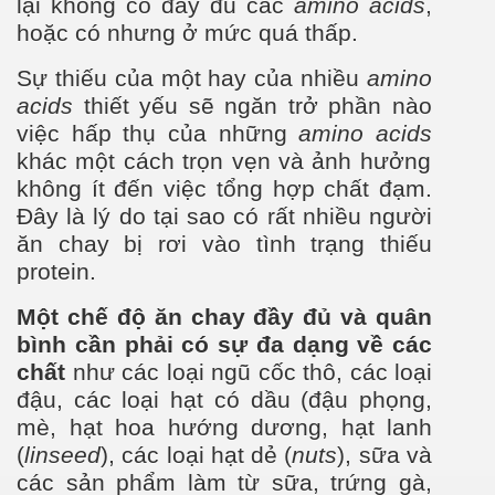
lại không có đầy đủ các
amino acids
,
hoặc có nh
ưng
ở mức quá thấp.
Sự thiếu của một hay của nhiều
amino
acids
thiết yếu sẽ ngăn trở phần nào
việc hấp thụ của những
amino acids
khác một cách trọn vẹn và ảnh h
ưởng
không ít đến việc tổng hợp chất đạm.
Đây là l
ý do tại sao có rất nhiều ng
ười
ăn chay bị rơi
vào tình trạng thiếu
protein.
Một chế độ ăn chay đầy đủ và quân
b
ình cần phải có sự
đa dạng về các
chất
nh
ư các loại ngũ cốc thô, các loại
đậu, các loại hạt có dầu (đậu phọng,
mè, hạt hoa hư
ớng d
ương
, hạt lanh
(
linseed
), các loại hạt dẻ (
nuts
), sữa và
các sản phẩm làm từ sữa, trứng gà,