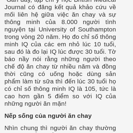
Journal có đăng kết quả khảo cứu về
mối liên hệ giữa việc ăn chay và sự
thông minh của 8.000 người t
ình
nguyện tại University of Southampton
trong vòng 20 n
ăm. Họ đo chỉ số thông
minh IQ của các em nhỏ lúc 10 tuổi,
sau đó là đo lại IQ lúc được 30 tuổi. Tờ
báo nầy nói rằng những người theo
chế độ ăn chay từ nhiều năm và đồng
thời cũng có uống hoặc dùng sản
phẩm làm từ sữa th
ì
đến lúc 30 tuổi họ
có chỉ số thông minh IQ là 105, tức là
cao hơn gần 5 điểm so với IQ của
những người ăn mặn!
Nếp sống của người ăn chay
o
Nhìn chung thì ng
ười ăn chay thư
ờng