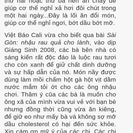
thứ hai hoặc thứ ba nên ăn chay để
giúp c
ơ th
ể nghỉ xả h
ơi
đôi chút trong
một hai ngày...Đây là lối ăn đổi món,
giúp cơ thể nghỉ ngơi, bớt dầu bớt mỡ.
Việt Báo Cali vừa cho biết qua bài
Sài
Gòn: nhậu rau quả cho lành
, vào dịp
Giáng Sinh 2008, các bà bên nhà có
sáng kiến rất độc đáo là luộc rau tươi
cho còn xanh để giử chất dinh dưỡng
và sự hấp dẫn của nó. Món nầy được
dùng làm mồi chấm hột gà hột vịt dầm
nước mắm tỏi ớt cho các ông nhậu
chơi. Thâm ý cũa các bà là muốn cho
ông xã của mình vừa vui vẻ với bạn bè
nhưng đồng thời cũng vừa ăn kiêng,
để giữ eo như mấy bà và không sợ mỡ
dầu cholesterol có hại đến sức khỏe.
Xin cám ơn mỹ ý của các chị. Các chị