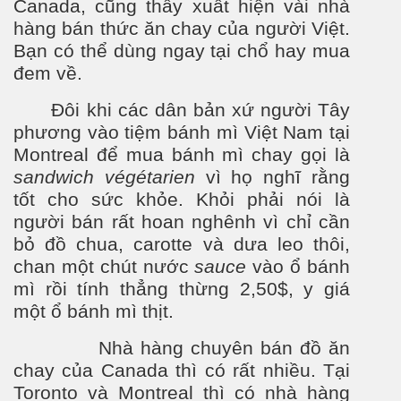
Canada, cũng thấy xuất hiện vài nhà
hàng bán thức ăn chay của ng
ư
ời Việt.
Bạn có thể dùng ngay tại chổ hay mua
đem về.
Đôi khi các dân bản xứ người Tây
phương vào tiệm bánh mì Việt Nam tại
Montreal để mua bánh mì chay gọi là
sandwich végétarien
vì họ nghĩ rằng
tốt cho sức khỏe. Khỏi phải nói là
người bán rất hoan nghênh vì chỉ cần
bỏ đồ chua, carotte và dưa leo thôi,
chan một chút nước
sauce
vào ổ bánh
mì rồi tính thẳng thừng 2,50$, y giá
một ổ bánh mì thịt.
Nhà hàng chuyên bán đồ ăn
chay của Canada thì có rất nhiều. Tại
Toronto và Montreal thì có nhà hàng