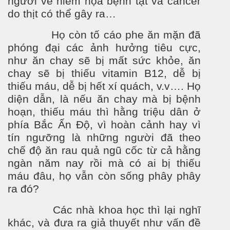
ng
ư
ời về hiểm họa bệnh tật và cancer
do thịt có thể gây ra…
Họ còn tố cáo phe ăn mặn đã
phóng đại các ảnh h
ư
ởng tiêu cực,
nh
ư
ăn chay sẽ bị mất sức khỏe, ăn
chay sẽ bị thiếu vitamin B12, dễ bị
thiếu máu, dễ bị hết xí quách, v.v…. Họ
diện dẫn, là nếu ăn chay mà bị bệnh
hoạn, thiếu máu thì hằng triệu dân ở
phía Bắc Ấn Độ, vì hoàn cảnh hay vì
tín ng
ư
ỡng là những ng
ư
ời đã theo
chế độ ăn rau quả ngũ cốc từ cả hằng
ngàn năm nay rồi mà có ai bị thiếu
máu đâu, họ vẫn còn sống phây phây
ra đó?
Các nhà khoa học thì lại nghĩ
khác, và đ
ưa
ra giả thuyết như vấn đề