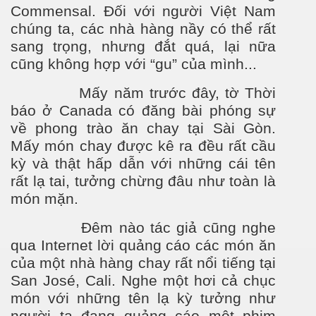
Commensal. Đối với ng
ư
ời Việt Nam
chúng ta, các nhà hàng nầy có thể rất
sang trọng, nhưng đắt quá, lại nữa
cũng không hợp với “gu” của mình...
Mấy năm trước đây, tờ Thời
báo ở Canada có đăng bài phóng sự
về phong trào ăn chay tại Sài Gòn.
Mấy món chay đ
ư
ợc kê ra đều rất cầu
kỳ và thật hấp dẫn với những cái tên
rất lạ tai, t
ư
ởng chừng đâu như toàn là
món mặn.
Đêm nào tác giả cũng nghe
qua Internet lời quảng cáo các món ăn
của một nhà hàng chay rất nổi tiếng tại
San José, Cali. Nghe một hơi cả chục
món với những tên lạ kỳ tưởng như