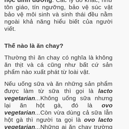
học dinh d
ư
ỡng
. Các lý do khác, nh
ư
t
ôn giáo, tín ng
ư
ỡng, bảo vệ súc vật
bảo vệ môi sinh và sinh thái đều nằm
ngoài khả năng hiểu biết của ng
ư
ời
viết.
ệp VN - phần 1
Thế nào là ăn chay?
p VN - Phần 1 -tiếp theo
Th
ư
ờng thì ăn chay có nghĩa là không
ăn thịt và cá cũng nh
ư b
ất cứ sản
ệp VN - Phần 2
phẩm nào xuất phát từ loài vật.
ệp VN - Phần 3
Nếu uống sữa và ăn những sản phẩm
đ
ư
ợc làm từ sữa thì gọi là
lacto
p theo
vegetarian
...
Không uống sữa nh
ưng
l
ại ăn hột gà, đó là
ovo
vegetarian
...
Còn vừa dùng cả sữa lẫn
ật
hột gà thì ng
ư
ời ta gọi là
ovo lacto
vegetarian
...
Những ai ăn chay tr
ư
ờng