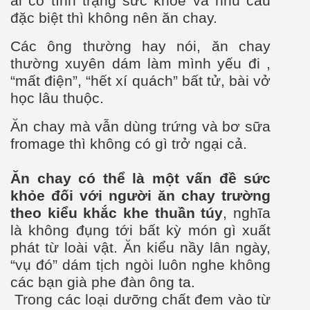
ai có tình trạng sức khỏe và nhu cầu
đặc biệt
thì không nên
ăn chay.
Các ông thường hay nói, ăn chay
thường xuyên dám làm m
ình yếu
đi
,
“mất điện”,
“hết xí quách” bất tử, bài vở
học lâu thuộc
.
Ăn chay mà vẫn dùng trứng và bơ s
ữa
fromage thì không có gì trở ngại cả.
Ăn chay có thể là một vấn đề sức
khỏe đối với người ăn chay trường
theo kiểu khắ
c
khe thuần
túy
, nghĩa
là không đụng tới bất kỳ món g
ì xuất
phát từ loài vật.
Ăn kiểu nầy
lân ngày
,
“vụ đó” dám tịch ng
òi luôn nghe không
các bạn già phe
đ
àn ông ta.
Trong các loại dưỡng chất đem vào từ