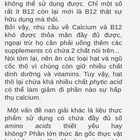
không thể sử dụng đư
ợc. Chỉ một số
rất ít B12 còn lại mới là B12 thật sự
hữu dụng mà thôi.
Bởi vậy, n
hu cầu về Calcium và B12
khó đư
ợc thỏa mãn
đầy đủ được,
ngoại trừ họ cần phải uống thêm các
supplements có chứa 2 chất nói trên...
Nói tóm lại, nên ăn các loại hạt và ngũ
cốc thô v
ì chúng còn giữ nhiều chất
dinh d
ư
ỡng và vitamins. Tuy vậy, hạt
thô lại chứa khá nhiều chất
phytic acid
có thể làm giảm đi phầ
n nào sự hấp
thụ calcium.
Một vấn đề nan giải khác là liệu thực
phẩm sử dụng có chứa đầy đủ số
amino acids
thiết yếu hay
không? Phần lớn thức ăn gốc thực vật