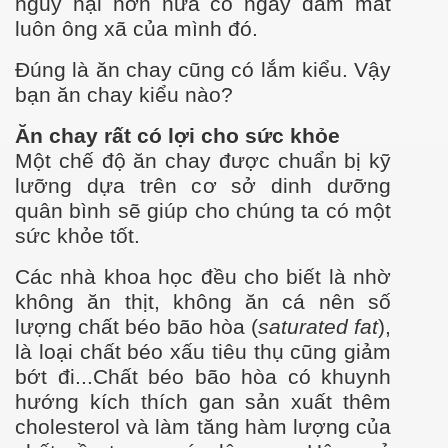
nguy hại hơn nữa có ngày dám mất
luôn ông xã của mình đó.
Đúng là ăn chay cũng có lắm kiểu. Vậy
bạn ăn chay kiểu nào?
Ăn chay rất có lợi cho sức khỏe
Một chế độ ăn chay đ
ư
ợc chuẩn bị kỹ
l
ư
ỡng dựa trên c
ơ s
ở dinh d
ư
ỡng
quân bình sẽ giúp cho chúng ta có một
ường
sức khỏe tốt.
Các nhà khoa học đều cho biết là nhờ
không ăn thịt, không ăn cá nên số
l
ư
ợng chất béo bão hòa (
saturated fat
),
là loại chất béo xấu tiêu thụ cũng giảm
bớt đi...Chất béo bão hòa có khuynh
h
ư
ớng kích thích gan sản xuất thêm
cholesterol và làm tăng hàm l
ư
ợng của