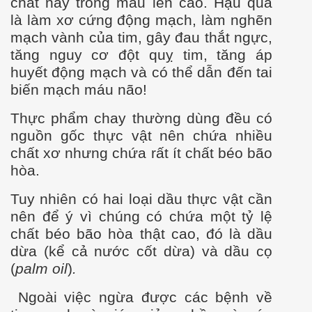
chất nầy trong máu lên cao.
Hậu quả
là làm x
ơ
cứng động mạch, làm nghẽn
mạch vành của tim, gây đau thắt ngực,
tăng nguy cơ đột quỵ tim, tăng áp
huyết động mạch và có thể dẫn đến tai
biến mạch máu não!
Thực phẩm chay th
ư
ờng dùng đều có
nguồn gốc thực vật nên chứa nhiều
chất x
ơ
nhưng chứa rất ít chất béo bão
hòa.
Tuy nhiên có hai loại dầu thực vật cần
nên để ý vì chúng có chứa một tỷ lệ
chất béo bão hòa thật cao, đó là dầu
dừa (kể cả n
ư
ớc cốt dừa) và dầu cọ
(
palm oil
)
.
Ngoài việc ngừa đ
ư
ợc các bệnh về