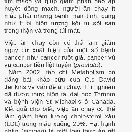
tim mạch và giúp giảm phần nào áp
huyết động mạch, ng
ư
ời ăn chay ít
mắc phải những bệnh mãn tính, cũng
nh
ư
ít bị hiện tượng kết tụ sỏi sạn
trong thận và trong túi mật.
Việc ăn chay còn có thể làm giảm
nguy c
ơ xu
ất hiện của một số bệnh
cancer,
nh
ư ca
ncer ruột già, cancer vú
và cancer tiền liệt tuyến (
prostate
).
Năm 2002, tập chí Metabolism có
đăng bài khảo cứu của G.s David
Jenkins về vấn đề ăn chay. Thí nghiệm
đã đ
ư
ợc thực hiện tại đại học Toronto
và bệnh viện St Michael’s ở Canada.
Kết quả cho biết, việc ăn chay có thể
làm giảm hàm l
ư
ợng cholesterol xấu
(LDL) trong máu xuống 29%. Hạt hạnh
 NGƯỜI
nhân (
almond
) là một loại thức ăn rất