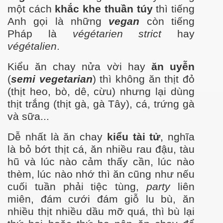
một cách
khắc khe thuần
túy
thì tiếng
Anh gọi là những
vegan
còn tiếng
Pháp là
végétarien strict
hay
végétalien
.
Kiểu ăn chay nửa vời hay
ăn uyễn
(
semi vegetarian
) thì không ăn thịt đỏ
(thịt heo, bò, dê, cừu) nh
ưng
lại dùng
thịt trắng (thịt gà, gà Tây), cá, trứng gà
và sữa...
Dễ nhất là ăn chay
kiểu tài tử
, nghĩa
là bỏ bớt thịt cá, ăn nhiều rau đậu, tàu
hũ và lúc nào cảm thấy cần, lúc nào
thèm, lúc nào nhớ thì ăn cũng như nếu
cuối tuần phải tiệc tùng,
party
liên
miên, đám c
ư
ới đám giỗ lu bù, ăn
nhiều thịt nhiều dầu mỡ quá, thì bù lại