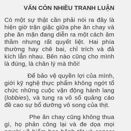
VẨN CÒN NHIỀU TRANH LUẬN
Có một sự thật cần phải nói ra đây là
hiện giờ trận giặc giữa phe ăn chay và
phe ăn mặn đang diễn ra một cách âm
thầm nh
ưng r
ất quyết liệt.
Hai phía
thường hay chê bai, chỉ trích và đả
kích lẫn nhau. Bên nào cũng cho mình
là đúng, là chân lý mà thôi!
Để bảo vệ quyền lợi của mình,
giới kỹ nghệ thực phẩm không ngớt tổ
chức những cuộc vận động hành lang
(
lobbies
), và tung ra vô số quảng cáo
đề cao sự bổ d
ư
ỡng vô song của thịt.
Phe ăn chay cũng không thua
gì, họ phản công lại và đe dọa mọi