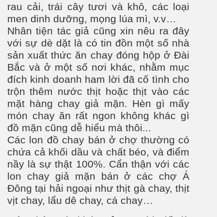
rau cải, trái cây t
ươi
và khô, các loại
men dinh d
ư
ỡng, mọng lúa mì, v.v…
Nhân tiện tác giả cũng xin nêu ra đây
với sự dè dặt là có tin đồn một số nhà
sản xuất thức ăn chay đóng hộp ở Đài
Bắc và ở một số nơi khác, nhằm mục
đích kinh doanh ham lời đ
ã cố tình cho
trộn thêm n
ước thịt hoặc thịt vào các
mặt hàng chay giả mặn. Hèn g
ì mấy
món chay
ăn rất ngon không khác g
ì
đồ mặn cũng dễ hiểu mà thôi...
Các lon đồ cha
y
bán ở chợ thường có
chứa cả khối dầu và chất béo, và điểm
nầy là sự thật 100%. Cẩn thận với các
lon chay giả mặn bán ở các chợ Á
Đông tại hải ngoại như thịt gà chay, thịt
vịt chay, lẩu dê chay, cá chay…