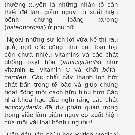
th
ư
ờng xuyên là những nhân tố cần
thiết để làm giảm nguy c
ơ xu
ất hiện
bệnh chứng loãng x
ương
(
o
steoporosis
) ở phụ nữ.
Ngoài những sự ích lợi vừa kể thì rau
quả, ngũ cốc cũng nh
ư
các loại hạt
còn chứa nhiều vitamins và các chất
chống oxyt hóa (
antioxydants
) nh
ư
vitamin E, vitamin C và chất
bêta
caroten.
Các chất nầy thanh lọc bớt
chất bẩn trong tế bào và giúp chúng
hoạt động một cách hữu hiệu h
ơn
.
Các
nhà khoa học đều nghĩ rằng các chất
mạch
antioxydants
đ
ã dự phần quan trọng
trong việc làm giảm nguy c
ơ xuất hiện
của một vài loại bệnh ung thư!
Gần đây, tập chí y học British Medical