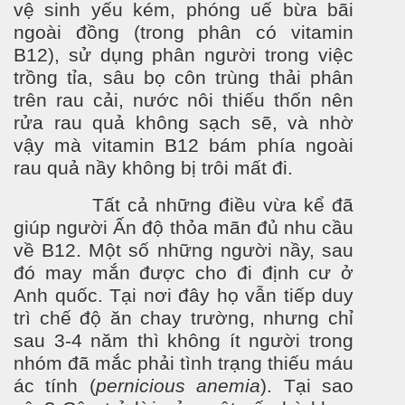
vệ sinh yếu kém, phóng uế bừa bãi
ngoài đồng (trong phân có vitamin
B12), sử dụng phân ng
ư
ời trong việc
trồng tỉa, sâu bọ côn trùng thải phân
trên rau cải, n
ư
ớc nôi thiếu thốn nên
rửa rau quả không sạch sẽ, và nhờ
vậy mà vitamin B12 bám phía ngoài
rau quả
nầy không bị trôi mất đi.
Tất cả những điều vừa kể đã
giúp ng
ư
ời Ấn độ thỏa mãn đủ nhu cầu
về B12. Một số những ng
ư
ời nầy, sau
đó may mắn đ
ư
ợc cho đi định c
ư
ở
Anh quốc. Tại nơi đây họ vẫn tiếp duy
trì chế độ ăn chay tr
ư
ờng, nh
ưng ch
ỉ
sau 3-4 năm thì không ít ng
ư
ời trong
nhóm đã mắc phải tình trạng thiếu máu
ác tính (
pernicious anemia
). Tại sao