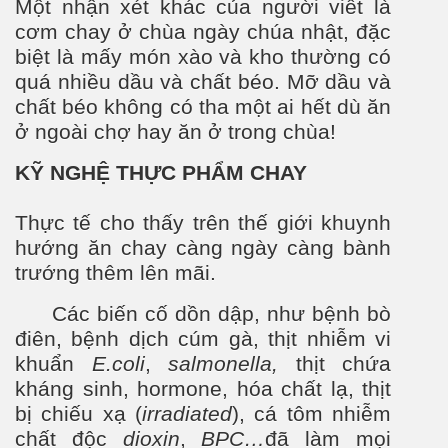
Một nhận xét khác của người viết là
cơm chay ở chùa ngày chúa nhật, đặc
biệt là mấy món xào và kho thường có
quá nhiều dầu và chất béo. Mỡ dầu và
chất béo không có tha một ai hết dù ăn
ở ngoài chợ hay ăn ở trong chùa!
KỸ NGHỆ THỰC PHẨM CHAY
Thực tế cho thấy trên thế giới khuynh
h
ư
ớng ăn chay càng ngày càng bành
tr
ư
ớng thêm lên mãi.
c biến cố dồn dập, nh
ư
bệnh
bò
điên, bệnh dịch cúm gà, thịt nhiễm vi
khuẩn
E.coli
,
salmonella,
thịt chứa
kháng sinh, hormone, hóa chất lạ, thịt
bị chiếu xạ (
irradiated
), cá tôm nhiễm
chất độc
dioxin
,
BPC…
đã làm mọi