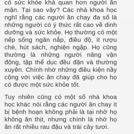
có sức khỏe khả quan h
ơn người ăn
mặn. Tại sao vậy? Các nhà khoa học
nghĩ rằng các người ăn chay đa số là
những ngư
ời có ý thức rất cao về dinh
d
ư
ỡng và sức khỏe. Họ th
ường có một
nếp sống ngăn nắp, điều độ, ít rượu
chè, hút sách, nghiện ngập. Họ cũng
thường là những người năng vận
 Nam 1
động, tập thể dục đều đặn và thường
xuyên. Chính nhờ những điều kiện nầy
 Nam 2
cộng với việc ăn chay đ
ã giúp cho họ
có
đư
ợc một sức khỏe tốt.
 Nam
Tuy nhiên cũng có một số nhà khoa
học khác nói rằng các ng
ười ăn chay ít
bị bệnh hoạn không phải là tại nhờ họ
không ăn thịt, nhưng
chính l
à nhờ họ
ăn rất nhiều rau đậu và trái cây tươi
.