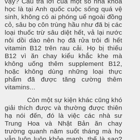
vậy? Câu trả lời của một số nhà khoa
học là tại Anh quốc cuộc sống quá vệ
sinh, không có ai phóng uế ngoài đồng
cỏ, sâu bọ côn trùng hầu nh
ư đ
ã bị các
loại thuốc trừ sâu diệt hết, vả lại n
ư
ớc
nôi dồi dào nên họ đã rửa trôi đi hết
vitamin B12 trên rau cải. Họ bị thiếu
B12 vì ăn chay kiểu khắc khe mà
không uống thêm supplement B12,
hoặc không dùng những loại thực
phẩm đã đ
ư
ợc tăng c
ư
ờng thêm
vitamins...
Còn một sự kiện khác cũng khó
giải thích được và thường được thiên
hạ nói đến, đó là việc các nhà s
ư
Trung Hoa và Nhật Bản ăn chay
tr
ư
ờng quanh năm suốt tháng mà họ
vẫn luôn luôn khỏe mạnh, thế là sao?