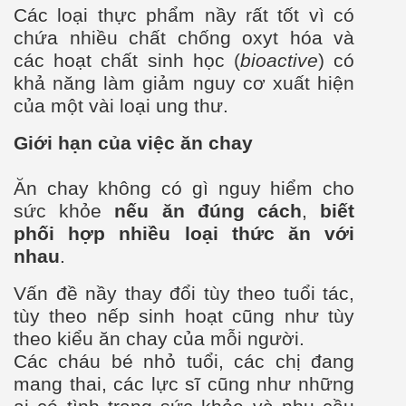
Các loại thực phẩm nầy rất tốt vì có
chứa nhiều chất chống oxyt hóa và
các hoạt chất sinh học (
bioactive
) có
khả năng làm giảm nguy cơ
xuất hiện
của một vài loại ung th
ư
.
Giới hạn của việc ăn chay
Ăn chay không có g
ì nguy hiểm cho
sức khỏe
nếu ăn đúng cách
,
biết
phối hợp
nhiều loại thức ăn với
nhau
.
Vấn đề nầy thay đổi tùy theo tuổi tác,
tùy theo nếp sinh hoạt cũng như tùy
theo kiểu ăn chay của mỗi ngư
ời.
Các cháu bé nhỏ tuổi, các chị đang
mang thai, các lực sĩ cũng như nh
ững