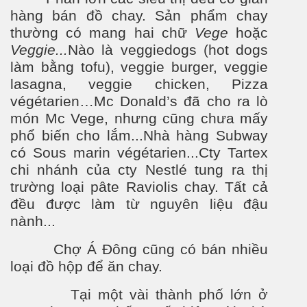
hàng bán đồ chay. Sản phẩm chay
th
ư
ờng có mang hai chữ
Vege
hoặc
Veggie...
Nào là veggiedogs (hot dogs
làm bằng tofu), veggie burger, veggie
lasagna, veggie chicken, Pizza
végétarien…Mc Donald’s đã cho ra lò
món Mc Vege, nhưng cũng ch
ưa
mấy
phổ biến cho lắm...Nhà hàng Subway
có Sous marin végétarien...Cty Tartex
chi nhánh của cty Nestlé tung ra thị
tr
ư
ờng loại pâte Raviolis chay. Tất cả
đều đ
ư
ợc làm từ nguyên liệu đậu
nành...
Chợ Á Đông cũng có bán nhiều
loại đồ hộp để ăn chay.
Tại một vài thành phố lớn ở