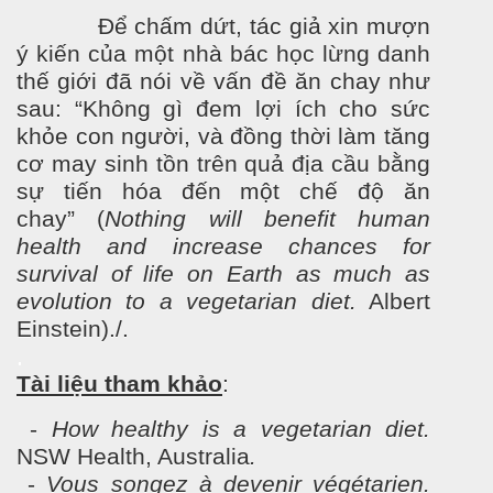
Để chấm dứt, tác giả xin m
ư
ợn
ý kiến của một nhà bác học lừng danh
thế giới đã nói về vấn đề ăn chay nh
ư
sa
u: “Không gì đem lợi ích cho sức
khỏe con ng
ư
ời, và đồng thời làm tăng
c
ơ ma
y sinh tồn trên quả địa cầu bằng
sự tiến hóa đến một chế độ ăn
chay” (
Nothing will benefit human
health and increase chances for
survival of life on Earth as much as
evolution to a vegetarian diet.
Albert
Einstein)./.
.
Tài liệu tham khảo
:
-
How healthy is a vegetarian diet.
NSW Health, Australia
.
-
Vous songez à devenir végétarien.