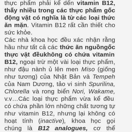
thự
c phẩm phải kể dến
vitamin B12,
thấy nhiều trong các
thực phẩm gốc
động vật có nghĩa là từ các loại thức
ăn mặn
.
Vitamin B12 rất cần thiết cho
sức khỏe.
Các nhà khoa học đều xác nhận rằng
hầu như
tất cả các
thức ăn nguồn
gốc
thực vật
đều
không có chứa vitamin
B12,
ngoại trừ một vài loại thực phẩm,
nh
ư đậu nành ủ lên men
Miso
(giống
nh
ư
t
ương
) của Nhật Bản và
Tempeh
của Nam D
ương
, tảo vi sinh
Spurilina,
Chlorella
và rong biển
Nori,
Wakame,
v.v…Các loại thực phẩm vừa kể đều
có chứa phần lớn những chất tương t
ự
nh
ư
vitamin B12, nh
ưng
lại không có
hoạt tính (
inactive
)
,
khoa học gọi
chúng là
B12 analogues,
c
ơ thể