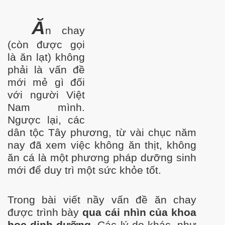
Ă
n chay
(còn đ
ư
ợc gọi
là ăn lạt) không
phải là vấn đề
mới mẻ gì đối
với ng
ư
ời Việt
Nam mình.
- Phần 2
Ng
ư
ợc lại, các
dân tộc Tây ph
ương
,
t
ừ vài chục năm
nay đã xem việc không ăn thịt, không
ăn cá là một ph
ươ
ng pháp d
ư
ỡng sinh
mới để duy trì một sức khỏe tốt.
Trong bài viết nầy vấn đề ăn chay
đ
ư
ợc trình bày
qua cái nhìn của khoa