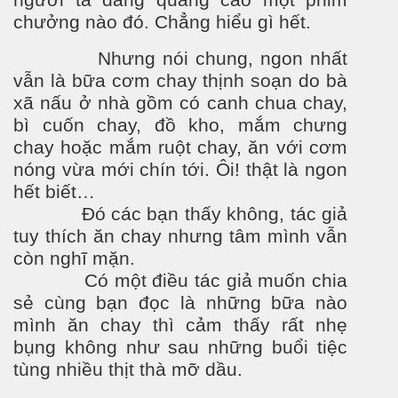
người ta đang quảng cáo một phim
chưởng nào đó. Chẳng hiểu gì hết.
Nhưng nói chung, ngon nhất
vẫn là bữa c
ơm cha
y thịnh soạn do bà
xã nấu ở nhà gồm có canh chua chay,
bì cuốn chay, đồ kho, mắm ch
ưn
g
chay hoặc mắm ruột chay, ăn với c
ơ
m
nóng vừa mới chín tới. Ôi! thật là ngon
hết biết…
Đó các bạn thấy không, tác giả
tuy thích ăn chay nhưng tâm mình vẫn
còn nghĩ mặn.
Có một điều tác giả muốn chia
sẻ cùng bạn đọc là những bữa nào
mình ăn chay thì cảm thấy rất nhẹ
bụng không như sau những buổi tiệc
tùng nhiều thịt thà mỡ dầu.