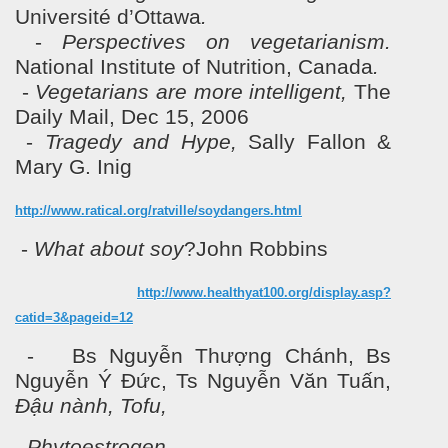
Université d’Ottawa
.
-
Perspectives on vegetarianism.
National Institute of Nutrition, Canada
.
-
Vegetarians are more intelligent,
The
Daily Mail, Dec 15, 2006
-
Tragedy and Hype,
Sally Fallon &
Mary G. Inig
http://www.ratical.org/ratville/soydangers.html
-
What about soy
?John Robbins
http://www.healthyat100.org/display.asp?
catid=3&pageid=12
- Bs Nguyễn Thượng Chánh, Bs
Nguyễn Ý Đức, Ts Nguyễn Văn Tuấn,
Đậu nành, Tofu,
Phytoestrogen.