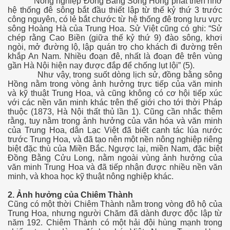
Nông nghiệp Đồng Bằng Sông Hồng phát triển nhờ
hệ thống đê sông bắt đầu thiết lập từ thế kỷ thứ 3 trước
công nguyên, có lẻ bắt chước từ hệ thống đê trong lưu vực
sông Hoàng Hà của Trung Hoa. Sử Việt cũng có ghi
: “Sử
chép rằng Cao Biền (giữa thế kỷ thứ 9) đào sông, khơi
ngòi, mở đường lộ, lập quán trọ cho khách đi đường trên
khắp An Nam. Nhiều đoạn đê, nhất là đoạn đê trên vùng
gần Hà Nội hiện nay được đắp để chống lụt lội” (5).
Như vậy, trong suốt dòng lịch sử, đồng bằng sông
Hồng nằm trong vòng ảnh hưởng trực tiếp của văn minh
và kỹ thuật Trung Hoa, và cũng không có cơ hội tiếp xúc
với các nền văn minh khác trên thế giới cho tới thời Pháp
thuộc (1873, Hà Nội thất thủ lần 1). Cũng cần nhắc thêm
rằng, tuy nằm trong ảnh hưởng của văn hóa và văn minh
của Trung Hoa, dân Lạc Việt đã biết canh tác lúa nước
trước Trung Hoa, và đã tạo nên một nền nông nghiệp riêng
biệt đặc thù của Miền Bắc. Ngược lại, miền Nam, đặc biệt
Đồng Bằng Cửu Long, nằm ngoài vùng ảnh hưởng của
văn minh Trung Hoa và đã tiếp nhận được nhiều nền văn
minh, và khoa học kỹ thuật nông nghiệp khác.
2. Ảnh hưởng của Chiêm Thành
Cũng có một thời Chiêm Thành nằm trong vòng đô hộ của
Trung Hoa, nhưng người Chăm đã dành được độc lập từ
năm 192. Chiêm Thành có một hải đội hùng mạnh trong