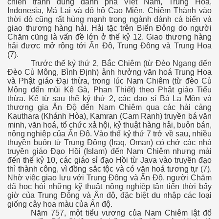
chiến tranh dùng đánh phá Việt Nam, Trung Hoa,
Indonesia, Mả Lai và đô hộ Cao Miên. Chiêm Thành vào
thời đó cũng rất hùng mạnh trong ngành đánh cá biển và
giao thương hàng hải. Hải tặc trên Biển Đông do người
Chăm cũng là vấn đề lớn ở thế kỷ 12. Giao thương hàng
hải được mở rộng tới Ấn Độ, Trung Đông và Trung Hoa
(7).
Trước thế kỷ thứ 2, Bắc Chiêm (từ Đèo Ngang đến
Đèo Cù Mông, Bình Định) ảnh hưởng văn hoá Trung Hoa
và Phật giáo Đại thừa, trong lúc Nam Chiêm (từ đèo Cù
Mông đến mũi Kê Gà, Phan Thiết) theo Phật giáo Tiểu
thừa. Kể từ sau thế kỷ thứ 2, các đạo sỉ Bà La Môn và
thương gia Ấn Độ đến Nam Chiêm qua các hải cảng
Kauthara (Khánh Hòa), Kamran (Cam Ranh) truyền bá văn
minh, văn hoá, tổ chức xả hội, kỷ thuật hàng hải, buôn bán,
nông nghiệp của Ấn Độ. Vào thế kỷ thứ 7 trở về sau, nhiều
thuyền buôn từ Trung Đông (Iraq, Oman) có chở các nhà
truyền giáo Đạo Hồi (Islam) đến Nam Chiêm nhưng mải
đến thế kỷ 10, các giáo sỉ đạo Hồi từ Java vào truyền đạo
thì thành công, vì đồng sắc tộc và có văn hoá tương tự (7).
Nhờ việc giao lưu với Trung Đông và Ấn Độ, người Chăm
đã học hỏi những kỹ thuật nông nghiệp tân tiến thời bấy
giờ của Trung Đông và Ấn độ, đặc biệt du nhập các loại
giống cây hoa màu của Ấn độ.
 NGƯỜI
Năm 757, một tiểu vương của Nam Chiêm lật đổ