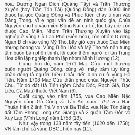
hoa. Dương Ngạn Địch (Quảng Tây) và Trần Thượng
Xuyên (hay Trần Tấn Tài) (Quảng Đông) dẫn 3.000 lính
thuộc hạ gốc Quảng Đông và Phúc Kiến chạy tị nạn vào
Đàng Trong. Vì e ngại vấn đề an ninh quốc gia, Chúa
Nguyễn cho họ vào miền Đồng Nai cư trú, lúc bấy giờ còn
thuộc Cao Miên. Nhóm Trần Thượng Xuyên vào lập
nghiệp ở vùng Cù Lao Phố (Biên hòa), còn nhóm Dương
Ngạn Địch vào vùng Mỹ Tho, bấy giờ còn thuộc Cao Miên
nhưng hoang vu. Vùng Biên Hòa và Mỹ Tho trở nên trung
tâm buôn bán phồn thịnh, lôi cuốn thêm người di tản Trung
Hoa đến lập nghiếp thành lập nhóm Minh Hương (12).
Cũng thời đó, năm 1671 Mạc Cửu, một thương
buôn người Quảng Đông, cùng với mấy trăm tùy tùng,
phần đông là người Triều Châu đến định cư ở vùng Hà
Tiên. Năm 1708 Mạc Cửu thần phục chúa Nguyễn Phúc
Chu. Từ đó đất Hà Tiên (gồm Châu Đốc, Rạch Giá, Bạc
Liêu, Cà Mau) thuộc Việt Nam (6).
Cuối cùng, vào năm 1755, vua Cao Miên Nặc
Nguyên dâng Gò Công và Tân An, năm 1757 vua Nặc
Thuận hiến 2 tỉnh Trà Vinh và Ba Thắc, vua Nặc Tôn dâng
đất Tầm Phong Long (An Giang) và 2 quận Tầm Đôn và
Xuy Lạp (Vĩnh Long) năm 1758 (13).
Như vậy trong 138 năm tây tiến (1620 đến 1758),
VN làm chủ cả vùng DBCL hiện nay (11).