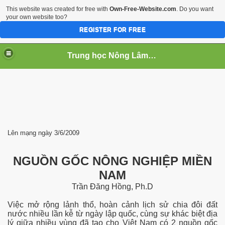
This website was created for free with
Own-Free-Website.com
. Do you want
your own website too?
REGISTER FOR FREE
Trung học Nông Lâm Súc Cần Thơ
 NGHIEP
Lên mạng ngày 3/6/2009
NGUỒN GỐC NÔNG NGHIỆP MIỀN
NAM
Trần Đăng Hồng, Ph.D
Việc mở rộng lảnh thổ, hoàn cảnh lịch sử chia đôi đất
nước nhiều lần kễ từ ngày lập quốc, cùng sự khác biệt địa
lý giữa nhiều vùng đã tạo cho Việt Nam có 2 nguồn gốc