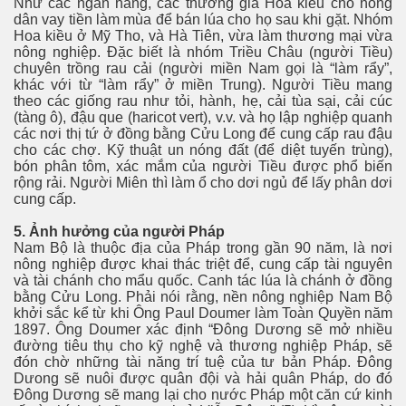
Như các ngân hàng, các thương gia Hoa kiều cho nông
dân vay tiền làm mùa để bán lúa cho họ sau khi gặt. Nhóm
Hoa kiều ở Mỹ Tho, và Hà Tiên, vừa làm thương mại vừa
nông nghiệp. Đặc biết là nhóm Triều Châu (người Tiều)
chuyên trồng rau cải (người miền Nam gọi là “làm rẩy”,
khác với từ “làm rẩy” ở miền Trung). Người Tiều mang
theo các giống rau như tỏi, hành, hẹ, cải tùa sại, cải cúc
(tàng ô), đậu que (haricot vert), v.v. và họ lập nghiệp quanh
các nơi thị tứ ở đồng bằng Cửu Long để cung cấp rau đậu
cho các chợ. Kỹ thuật un nóng đất (để diệt tuyến trùng),
bón phân tôm, xác mắm của người Tiều được phổ biến
rộng rải. Người Miên thì làm ổ cho dơi ngủ để lấy phân dơi
cung cấp.
5. Ảnh hưởng của người Pháp
Nam Bộ là thuộc địa của Pháp trong gần 90 năm, là nơi
nông nghiệp được khai thác triệt để, cung cấp tài nguyên
và tài chánh cho mẩu quốc. Canh tác lúa là chánh ở đồng
bằng Cửu Long. Phải nói rằng, nền nông nghiệp Nam Bộ
khởi sắc kể từ khi Ông Paul Doumer làm Toàn Quyền năm
1897. Ông Doumer xác định “Đông Dương sẽ mở nhiều
đường tiêu thụ cho kỹ nghệ và thương nghiệp Pháp, sẽ
đón chờ những tài năng trí tuệ của tư bản Pháp. Đông
Dưong sẽ nuôi được quân đội và hải quân Pháp, do đó
Đông Dương sẽ mang lại cho nước Pháp một căn cứ kinh