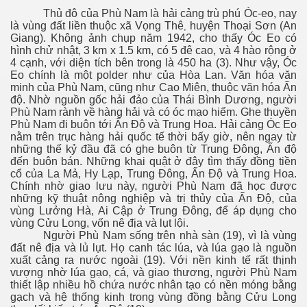
Thủ đô của Phù Nam là hải cảng trù phú Óc-eo, nay
là vùng đất liền thuộc
xã Vọng Thê
huyện Thoại Sơn (An
,
Giang). Không ảnh chụp năm 1942, cho thấy Óc Eo có
hình chử nhật, 3 km x 1.5 km, có 5 đê cao, và 4 hào rộng ở
4 cạnh, với diện tích bên trong là 450 ha (3). Như vậy, Óc
Eo chính là một polder như của Hòa Lan. Văn hóa văn
minh của Phù Nam, cũng như Cao Miên, thuộc văn hóa Ấn
độ. Nhờ nguồn gốc hải đảo của Thái Bình Dương, người
Phù Nam rành về hàng hải và có óc mạo hiểm. Ghe thuyền
Phù Nam đi buôn tới Ấn Độ và Trung Hoa. Hải cảng Óc Eo
nằm trên trục hàng hải quốc tế thời bấy giờ, nên ngay từ
những thế kỷ đầu đã có ghe buôn từ Trung Đông, Ấn độ
đến buôn bán. Những khai quật ở đây tìm thấy đồng tiền
cổ của La Mả, Hy Lạp, Trung Đông, Ấn Độ và Trung Hoa.
Chính nhờ giao lưu này, người Phù Nam đã học được
những kỹ thuật nông nghiệp và trị thủy của Ấn Độ, của
vùng Lưởng Hà, Ai Cập ở Trung Đông, để áp dụng cho
vùng Cửu Long, vốn nê địa và lụt lội.
Người Phù Nam sống trên nhà sàn (19), vì là vùng
đất nê địa và lủ lụt. Họ canh tác lúa, và lúa gạo là nguồn
xuất cảng ra nước ngoài (19). Với nền kinh tế rất thịnh
vượng nhờ lúa gạo, cá, và giao thương, người Phù Nam
thiết lập nhiều hồ chứa nước nhân tạo có nền móng bằng
gạch và hệ thống kinh trong vùng đồng bằng Cửu Long