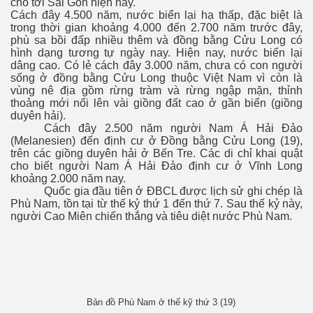
cho tới Sài Gòn hiện nay.
Cách đây 4.500 năm, nước biển lại hạ thấp, đặc biệt là
trong thời gian khoảng 4.000 đến 2.700 năm trước đây,
phù sa bồi đấp nhiều thêm và đồng bằng Cửu Long có
hình dạng tương tự ngày nay. Hiện nay, nước biển lại
dâng cao. Có lẻ cách đây 3.000 năm, chưa có con người
sống ở đồng bằng Cửu Long thuộc Việt Nam vì còn là
vùng nê địa gồm rừng tràm và rừng ngập mặn, thỉnh
thoảng mới nổi lên vài giồng đất cao ở gần biển (giồng
duyên hải).
Cách đây 2.500 năm người Nam Á Hải Đảo
(Melanesien) đến định cư ở Đồng bằng Cửu Long (19),
trên các giồng duyên hải ở Bến Tre. Các di chỉ khai quật
cho biết người Nam Á Hải Đảo định cư ở Vĩnh Long
khoảng 2.000 năm nay.
Quốc gia đầu tiên ở ĐBCL được lịch sử ghi chép là
Phù Nam, tồn tại từ thế kỷ thứ 1 đến thứ 7. Sau thế kỷ này,
người Cao Miên chiến thắng và tiêu diệt nước Phù Nam.
Bản đồ Phù Nam ở thế kỹ thứ 3 (19)