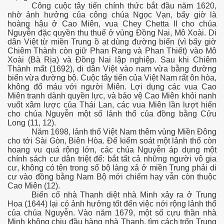
Công cuộc tây tiến chính thức bắt đầu năm 1620,
nhờ ảnh hưởng của công chúa Ngọc Vạn, bấy giờ là
hoàng hậu ở Cao Miên, vua Chey Chetta II cho chúa
Nguyễn đặc quyền thu thuế ở vùng Đồng Nai, Mô Xoài. Di
dân Việt từ miền Trung ồ ạt dùng đường biển (vì bấy giờ
Chiêm Thành còn giữ Phan Rang và Phan Thiết) vào Mô
Xoài (Bà Rịa) và Đồng Nai lập nghiệp. Sau khi Chiêm
Thành mất (1692), di dân Việt vào nam vừa bằng đường
biển vừa đường bộ. Cuộc tây tiến của Việt Nam rất ôn hòa,
không đổ máu với người Miên. Lợi dụng các vua Cao
Miên tranh dành quyền lực, và bảo vệ Cao Miên khỏi nanh
vuốt xâm lược của Thái Lan, các vua Miên lần lượt hiến
cho chúa Nguyễn một số lảnh thổ của đồng bằng Cửu
Long (11, 12).
Năm 1698, lảnh thổ Việt Nam thêm vùng Miền Đông
cho tới Sài Gòn, Biên Hòa. Để kiểm soát một lảnh thổ còn
hoang vu quá rộng lớn, các chúa Nguyễn áp dụng một
chính sách cư dân triệt để: bắt tất cả những người vô gia
cư, không có tên trong sổ bộ làng xả ở miền Trung phải di
cư vào đồng bằng Nam Bộ mới chiếm hay vẫn còn thuộc
Cao Miên (12).
Biến cố nhà Thanh diệt nhà Minh xảy ra ở Trung
Hoa (1644) lại có ảnh hưởng tốt đến việc nới rộng lảnh thổ
của chúa Nguyễn. Vào năm 1679, một số cựu thần nhà
Minh không chịu đầu hàng nhà Thanh, tìm cách trốn Trung