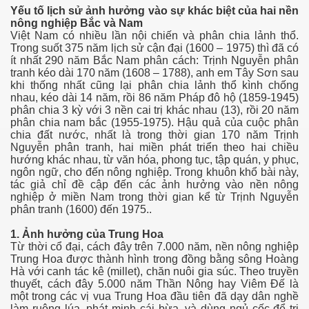
Yếu tố lịch sử ảnh hưởng vào sự khác biệt của hai nền
nông nghiệp Bắc và Nam
Việt Nam có nhiều lần nội chiến và phân chia lảnh thổ.
Trong suốt 375 năm lịch sử cận đại (1600 – 1975) thì đã có
ít nhất 290 năm Bắc Nam phân cách: Trịnh Nguyễn phân
tranh kéo dài 170 năm (1608 – 1788), anh em Tây Sơn sau
khi thống nhất cũng lại phân chia lảnh thổ kình chống
nhau, kéo dài 14 năm, rồi 86 năm Pháp đô hộ (1859-1945)
phân chia 3 kỳ với 3 nền cai trị khác nhau (13), rồi 20 năm
phân chia nam bắc (1955-1975). Hậu quả của cuộc phân
chia đất nước, nhất là trong thời gian 170 năm Trịnh
Nguyễn phân tranh, hai miền phát triển theo hai chiều
hướng khác nhau, từ văn hóa, phong tục, tập quán, y phục,
ngôn ngữ, cho đến nông nghiệp. Trong khuôn khổ bài này,
tác giả chỉ đề cập đến các ảnh hưởng vào nền nông
nghiệp ở miền Nam trong thời gian kể từ Trịnh Nguyễn
phân tranh (1600) đến 1975..
1. Ảnh hưởng của Trung Hoa
Từ thời cổ đại, cách đây trên 7.000 năm, nền nông nghiệp
Trung Hoa được thành hình trong đồng bằng sông Hoàng
Hà với canh tác kê (millet), chăn nuôi gia súc. Theo truyền
thuyết, cách đây 5.000 năm Thần Nông hay Viêm Đế là
một trong các vị vua Trung Hoa đầu tiên đã dạy dân nghề
làm ruộng lúa, phát minh cái bừa, và dùng ngủ cốc để trị