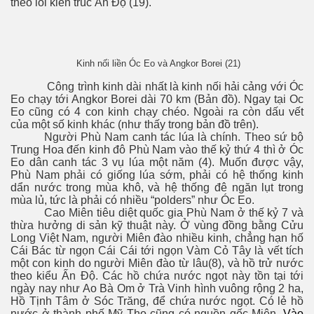
theo lối kiến trúc Ấn Độ (19).
Kinh nối liền Óc Eo và Angkor Borei (21)
Công trình kinh dài nhất là kinh nối hải cảng với Óc
Eo chạy tới Angkor Borei dài 70 km (Bản đồ). Ngay tại Oc
Eo cũng có 4 con kinh chạy chéo. Ngoài ra còn dấu vết
của một số kinh khác (như thấy trong bản đồ trên).
Người Phù Nam canh tác lúa là chính. Theo sứ bộ
Trung Hoa đến kinh đô Phù Nam vào thế kỷ thứ 4 thì ở Óc
Eo dân canh tác 3 vụ lúa một năm (4). Muốn được vậy,
Phù Nam phải có giống lúa sớm, phải có hệ thống kinh
dẩn nước trong mùa khô, và hệ thống đê ngăn lụt trong
mùa lủ, tức là phải có nhiều “polders” như Óc Eo.
Cao Miên tiêu diệt quốc gia Phù Nam ở thế kỷ 7 và
thừa hưởng di sản kỹ thuật này. Ở vùng đồng bằng Cửu
Long Việt Nam, người Miên đào nhiều kinh, chẳng hạn hố
Cái Bác từ ngọn Cái Cái tới ngọn Vàm Cỏ Tây là vết tích
một con kinh do người Miên đào từ lâu
(8), và hồ trử nước
theo kiểu Ấn Độ. Các hồ chứa nước ngọt này tồn tại tới
ngày nay như Ao Bà Om ở Trà Vinh hình vuông rộng 2 ha,
Hồ Tịnh Tâm ở Sóc Trăng, để chứa nước ngọt. Có lẻ hồ
nước ở thành phố Mỹ Tho cũng có nguồn gốc Miên.
Vào