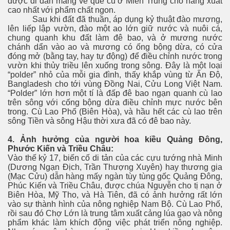
được di dân mang về quê củ ở Miền Trung cho năng xuất
cao nhất với phẩm chất ngon.
Sau khi đất đã thuần, áp dụng kỷ thuật đào mương,
lên liếp lập vườn, đào một ao lớn giữ nước và nuôi cá,
chung quanh khu đất làm đê bao, và ở mương nước
chánh dẩn vào ao và mương có ống bộng dừa, có cửa
đóng mở (bằng tay, hay tự động) để điều chỉnh nước trong
vườn khi thủy triều lên xuống trong sông. Đây là một loại
“polder” nhỏ của mỗi gia đình, thấy khắp vùng từ Ấn Độ,
Bangladesh cho tới vùng Đồng Nai, Cửu Long Việt Nam.
“Polder” lớn hơn một tí là đấp đê bao ngạn quanh cù lao
trên sông với cống bộng dừa điều chỉnh mực nước bên
trong. Cù Lao Phố (Biên Hòa), và hầu hết các cù lao trên
sông Tiền và sông Hậu thời xưa đã có đê bao này.
4. Ảnh hưởng của người hoa kiều Quảng Đông,
Phước Kiến và Triều Châu:
Vào thế kỷ 17, biến cố di tản của các cựu tướng nhà Minh
(Dương Ngạn Địch, Trần Thượng Xuyên) hay thương gia
(Mạc Cửu) dẫn hàng mấy ngàn tùy tùng gốc Quảng Đông,
Phúc Kiến và Triều Châu, được chúa Nguyễn cho tị nạn ở
Biên Hòa, Mỹ Tho, và Hà Tiên, đã có ảnh hưởng rất lớn
vào sự thành hình của nông nghiệp Nam Bộ. Cù Lao Phố,
rồi sau đó Chợ Lớn là trung tâm xuất cảng lúa gạo và nông
phẩm khác làm khích động việc phát triển nông nghiệp.