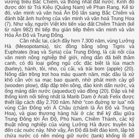
vương triều Bắc Chiêm, và thống nhất đất nước. Kinh đô
được dời từ Trà Kiệu (Quảng Nam) về Phan Rang. Kể từ
đó, văn minh và văn hoá Ân Độ lấn sang Bắc Chiêm và
đánh bật ảnh hưởng của văn minh và văn hoá Trung Hoa
 Nam
(7). Như vậy, người Việt khi tiến vào đất Chiêm Thành (kể
từ năm 982) thì tiếp thụ gián tiếp thêm văn minh và văn
Hóa Ấn Độ và Trung Đông.
Cần nhắc lại, cách đây hơn 7.300 năm, vùng Lưởng
hơ
Hà (Mesopotamia), tức đồng bằng sông Tigris và
Euphrates (Iraq và Syria) của Trung Đông, là cái nôi của
văn minh nông nghiệp thế giới, nông dân đã biết thâm
canh, có đủ loại giống ngủ cốc đặc biệt là lúa mạch
(barley), hành, tỏi, nho, củ cải, và trái bom (apple) (20).
Nông dân trồng trọt hoa màu quanh năm, mặc dầu là xứ
khô cằn với sa mạc bao quanh, nhờ phát minh cày gổ
(wooden plow), đấp đập trên sông, đào kinh dẩn nước, và
ống máng dẩn nước (aqueduct) vào đồng (20). Đập và hệ
thống kinh nổi tiếng nhất là Marib Dam ở Arab Felix được
thiết lập cách đây 2.700 năm. Nhờ “con đuờng tơ lụa” nối
vùng Cận Đông với Á Châu (chánh là Ấn Độ và Trung
Hoa), và giao thương hàng hải ở các thế kỹ đầu giữa
Trung Đông tới Ấn Độ, Phù Nam, Chiêm Thành, các kỹ
thuật nông nghiệp của vùng Lưởng Hà được truyền bá
đến các nuớc này. Nhờ vậy, Ấn Độ đã biết đào kinh, lập hồ
chứa nước có nền móng giữ nước (tank) khổng lồ để
i già