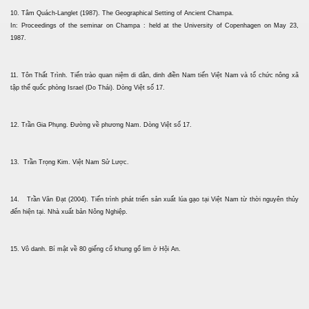
10. Tâm Quách-Langlet (1987). The Geographical Setting of Ancient Champa.
In: Proceedings of the seminar on Champa : held at the University of Copenhagen on May 23,
1987.
11. Tôn Thất Trình. Tiến trào quan niệm di dân, dinh điền Nam tiến Việt Nam và tổ chức nông xã
tập thể quốc phòng Israel (Do Thái). Dòng Việt số 17.
12. Trần Gia Phụng. Đường về phương Nam. Dòng Việt số 17.
13. Trần Trọng Kim. Việt Nam Sử Lược.
14. Trần Văn Đạt (2004). Tiến trình phát triển sản xuất lúa gạo tại Việt Nam từ thời nguyên thủy
đến hiện tại. Nhà xuất bản Nông Nghiệp.
15. Vô danh. Bí mật về 80 giếng cổ khung gổ lim ở Hội An.