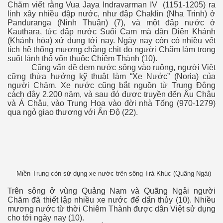
Chăm viết rằng Vua Jaya Indravarman IV (1151-1205) ra
lịnh xây nhiều đập nước, như đập Chaklin (Nha Trinh) ở
Panduranga (Ninh Thuận) (7), và một đập nước ở
Kauthara, tức đập nước Suối Cam mà dân Diên Khánh
(Khánh hòa) xử dụng tới nay. Ngày nay còn có nhiều vết
tích hệ thống mương chằng chịt do người Chăm làm trong
suốt lảnh thổ vốn thuộc Chiêm Thành (10).
Cũng vấn đề đem nước sông vào ruộng, người Việt
cững thừa hưởng kỹ thuật làm “Xe Nước” (Noria) của
người Chăm. Xe nước cũng bắt nguồn từ Trung Đông
cách đây 2.200 năm, và sau đó được truyền đến Âu Châu
và Á Châu, vào Trung Hoa vào đời nhà Tống (970-1279)
qua ngỏ giao thương với Ấn Độ (22).
Miền Trung còn sử dụng xe nước trên sông Trà Khúc (Quãng Ngải)
Trên sông ở vùng Quảng Nam và Quãng Ngải người
o
Chăm đã thiết lập nhiều xe nước để dẩn thủy (10). Nhiều
mương nước từ thời Chiêm Thành được dân Việt sử dụng
cho tới ngày nay (10).