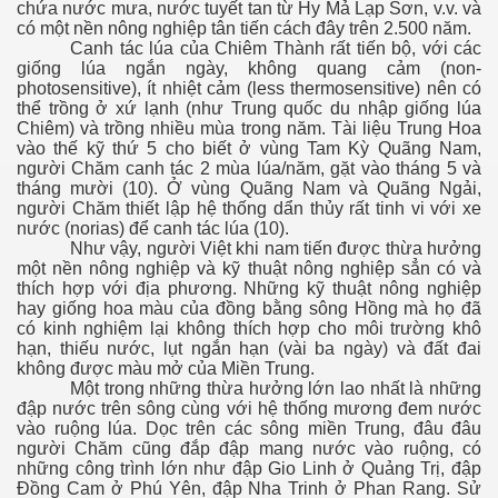
chứa nước mưa, nước tuyết tan từ Hy Mả Lạp Sơn, v.v. và
có một nền nông nghiệp tân tiến cách đây trên 2.500 năm.
Canh tác lúa của Chiêm Thành rất tiến bộ, với các
giống lúa ngắn ngày, không quang cảm (non-
photosensitive), ít nhiệt cảm (less thermosensitive) nên có
thể trồng ở xứ lạnh (như Trung quốc du nhập giống lúa
Chiêm) và trồng nhiều mùa trong năm. Tài liệu Trung Hoa
vào thế kỹ thứ 5 cho biết ở vùng Tam Kỳ Quãng Nam,
người Chăm canh tác 2 mùa lúa/năm, gặt vào tháng 5 và
tháng mười (10). Ở vùng Quãng Nam và Quãng Ngải,
người Chăm thiết lập hệ thống dẩn thủy rất tinh vi với xe
nước (norias) để canh tác lúa (10).
Như vậy, người Việt khi nam tiến được thừa hưởng
một nền nông nghiệp và kỹ thuật nông nghiệp sẳn có và
thích hợp với địa phương. Những kỹ thuật nông nghiệp
hay giống hoa màu của đồng bằng sông Hồng mà họ đã
có kinh nghiệm lại không thích hợp cho môi trường khô
hạn, thiếu nước, lụt ngắn hạn (vài ba ngày) và đất đai
không được màu mở của Miền Trung.
mạch
Một trong những thừa hưởng lớn lao nhất là những
đập nước trên sông cùng với hệ thống mương đem nước
vào ruộng lúa. Dọc trên các sông miền Trung, đâu đâu
người Chăm cũng đắp đập mang nước vào ruộng, có
những công trình lớn như đập Gio Linh ở Quảng Trị, đập
Đồng Cam ở Phú Yên, đập Nha Trinh ở Phan Rang. Sử