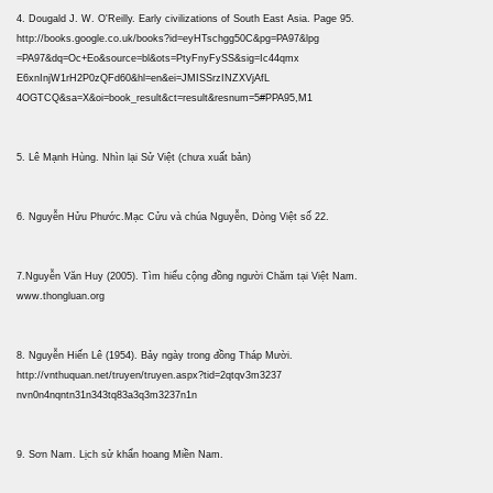
4. Dougald J. W. O'Reilly. Early civilizations of South East Asia. Page 95.
http://books.google.co.uk/books?id=eyHTschgg50C&pg=PA97&lpg
=PA97&dq=Oc+Eo&source=bl&ots=PtyFnyFySS&sig=Ic44qmx
E6xnInjW1rH2P0zQFd60&hl=en&ei=JMISSrzINZXVjAfL
4OGTCQ&sa=X&oi=book_result&ct=result&resnum=5#PPA95,M1
5. Lê Mạnh Hùng. Nhìn lại Sử Việt (chưa xuất bản)
6. Nguyễn Hửu Phước.Mạc Cửu và chúa Nguyễn, Dòng Việt số 22.
7.Nguyễn Văn Huy (2005). Tìm hiểu cộng đồng người Chăm tại Việt Nam.
www.thongluan.org
8. Nguyễn Hiến Lê (1954). Bảy ngày trong đồng Tháp Mười.
http://vnthuquan.net/truyen/truyen.aspx?tid=2qtqv3m3237
nvn0n4nqntn31n343tq83a3q3m3237n1n
9. Sơn Nam. Lịch sử khẩn hoang Miền Nam.