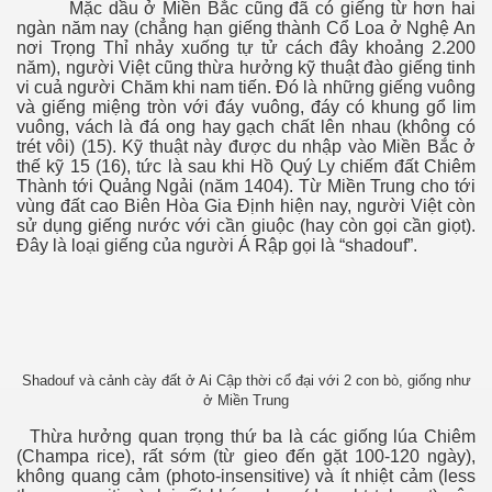
Mặc dầu ở Miền Bắc cũng đã có giếng từ hơn hai
ngàn năm nay (chẳng hạn giếng thành Cổ Loa ở Nghệ An
nơi Trọng Thỉ nhảy xuống tự tử cách đây khoảng 2.200
năm), người Việt cũng thừa hưởng kỹ thuật đào giếng tinh
vi cuả người Chăm khi nam tiến. Đó là những giếng vuông
và giếng miệng tròn với đáy vuông, đáy có khung gổ lim
vuông, vách là đá ong hay gạch chất lên nhau (không có
trét vôi) (15). Kỹ thuật này được du nhập vào Miền Bắc ở
thế kỹ 15 (16), tức là sau khi Hồ Quý Ly chiếm đất Chiêm
Thành tới Quảng Ngải (năm 1404). Từ Miền Trung cho tới
vùng đất cao Biên Hòa Gia Định hiện nay, người Việt còn
 Nam 1
sử dụng giếng nước với cần giuộc (hay còn gọi cần giọt).
Đây là loại giếng của người Á Rập gọi là “shadouf”.
 Nam 2
 Nam
Shadouf và cảnh cày đất ở Ai Cập thời cổ đại với 2 con bò, giống như
ở Miền Trung
Thừa hưởng quan trọng thứ ba là các giống lúa Chiêm
(Champa rice), rất sớm (từ gieo đến gặt 100-120 ngày),
không quang cảm (photo-insensitive) và ít nhiệt cảm (less