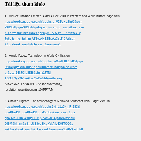
Tài liệu tham khảo
1. Ainslee Thomas Embree, Carol Gluck. Asia in Western and World history, page 839):
http://books.google.co.uk/booksid=VZ1UHL8jgC&pg=
PA839&lpg=PA839&dq=Agriculture+ofChampa&source=
bl&ots=DRx8bx5Ybl&sig=Pmy9lEARZjm-_ThtnhWXTvj
7q6g&hl=en&ei=nqATSvaXNZTEsAaCutT-CA&sa=
X&oi=book_result&ct=result&resnum=1
2. Arnold Pacey. Technology in World Civilization.
http://books.google.co.uk/booksid=X7e8rHL1lf4C&pg=
PA5&lpg=PA5&dq=Agricultureof+Champa&source=
bl&ots=240JO8a8DB&sig=e17TNj
TQQJh9ykVtrSoALwZVi2w&hl=en&ei=nq
ATSvaXNZTEsAaCutT-CA&sa=X&oi=book_
result&ct=result&resnum=10#PPA7,M
3. Charles Higham. The archaeology of Mainland Southeast Asia. Page: 249-250.
http://books.google.co.uk/books?id=J1a09jmF_28C&
pg=PA249&lpg=PA249&dq=Oc+Eo&source=bl&ots
=p4HJK0LuR-&sig=FBdQUAAG3e0GpdN0JbvsXuj
00SM&hl=en&e i=isUSSvqSKpXVjAfL4OGTCQ&s
a=X&oi=book_result&ct =result&resnum=10#PPA249,M1