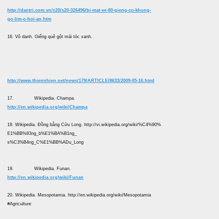
http://dantri.com.vn/c20/s20-326496/bi-mat-ve-80-gieng-co-khung-
go-lim-o-hoi-an.htm
16. Vô danh. Giếng quê gột mái tóc xanh.
http://www.thiennhien.net/news/179/ARTICLE/8633/2009-05-16.html
17. Wikipedia. Champa.
http://en.wikipedia.org/wiki/Champa
18. Wikipedia. Đồng bằng Cửu Long. http://vi.wikipedia.org/wiki/%C4%90%
E1%BB%93ng_b%E1%BA%B1ng_
s%C3%B4ng_C%E1%BB%ADu_Long
19. Wikipedia. Funan.
http://en.wikipedia.org/wiki/Funan
20. Wikipedia. Mesopotamia. http://en.wikipedia.org/wiki/Mesopotamia
#Agriculture