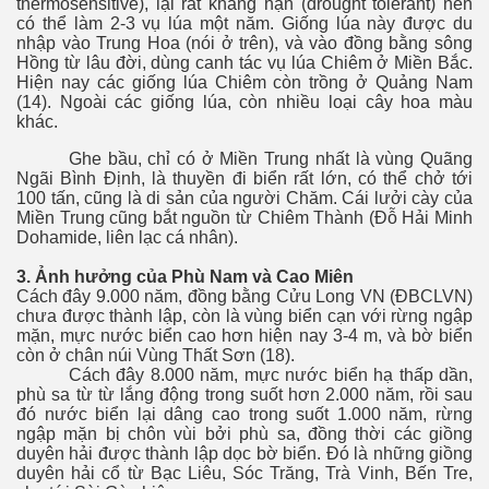
thermosensitive), lại rất kháng hạn (drought tolerant) nên
có thể làm 2-3 vụ lúa một năm. Giống lúa này được du
nhập vào Trung Hoa (nói ở trên), và vào đồng bằng sông
Hồng từ lâu đời, dùng canh tác vụ lúa Chiêm ở Miền Bắc.
Hiện nay các giống lúa Chiêm còn trồng ở Quảng Nam
(14). Ngoài các giống lúa, còn nhiều loại cây hoa màu
khác.
Ghe bầu, chỉ có ở Miền Trung nhất là vùng Quãng
Ngãi Bình Định, là thuyền đi biển rất lớn, có thể chở tới
100 tấn, cũng là di sản của người Chăm. Cái lưởi cày của
Miền Trung cũng bắt nguồn từ Chiêm Thành (Đỗ Hải Minh
Dohamide, liên lạc cá nhân).
3. Ảnh hưởng của Phù Nam và Cao Miên
Cách đây 9.000 năm, đồng bằng Cửu Long VN (ĐBCLVN)
chưa được thành lập, còn là vùng biển cạn với rừng ngập
mặn, mực nước biển cao hơn hiện nay 3-4 m, và bờ biển
còn ở chân núi Vùng Thất Sơn (18).
Cách đây 8.000 năm, mực nước biển hạ thấp dần,
phù sa từ từ lắng động trong suốt hơn 2.000 năm, rồi sau
đó nước biển lại dâng cao trong suốt 1.000 năm, rừng
ngập mặn bị chôn vùi bởi phù sa, đồng thời các giồng
duyên hải được thành lập dọc bờ biển. Đó là những giồng
duyên hải cổ từ Bạc Liêu, Sóc Trăng, Trà Vinh, Bến Tre,