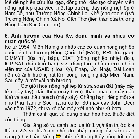
Mể để nghiên cứu lúa gạo, đồng thời đào tạo chuyên viên
nông nghiệp qua việc thiết lập trường dạy nông nghiệp ở
Nam Bộ, như Trường Nông Chính Lai Khê (cho cao su) và
Trường Nông Chính Xà No, Cần Thơ (tiền thân của trường
Nông Lâm Súc Cần Thơ).
6. Ảnh hưởng của Hoa Kỳ, đồng minh và nhiều cơ
quan quốc tế
Kể từ 1954, Miền Nam gia nhập các cơ quan nông nghiệp
quốc tế như Lương Nông Quốc Tế (FAO), IRRI (lúa gạo),
CIMMYT (lúa mì, bắp), CIAT (nông nghiệp nhiệt đới),
ICRISAT (bán khô hạn), v.v., đồng thời nhận được nhiều
viện trợ của USAID (Hoa Kỳ), Pháp, Úc, Nhật, Đài Loan
nên có ảnh hưởng rất lớn trong nông nghiệp Miền Nam.
Sau đây là một vài ảnh hưởng:
Cơ giới hóa nông nghiệp từ sửa soạn đất (máy cày
lớn, cày tay), dẩn thủy (máy bơm), thâu hoạch (máy đập
lúa) và sau thâu hoạch (mấy sấy). Chẳng hạn, riêng một xả
nhỏ Phú Tâm ở Sóc Trăng có tới 30 máy cày John Deer
vào năm 1972, chưa kể các máy xới nhỏ như Kubota.
Thâm canh qua sử dụng phân hóa học, thuốc diệt
côn trùng.
Gia tăng số vụ canh tác lúa từ 1 vụ/năm trước kia
thành 2-3 vụ lúa/năm nhờ du nhập giống lúa sớm cao
năng (như Thần Nông
, nhờ hệ thống thủy nông tốt, nên