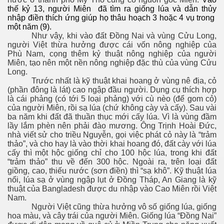
thế kỷ 13, người Miên đã tìm ra giống lúa và dẫn thủy
nhập điền thích ứng giúp họ thâu hoạch 3 hoặc 4 vụ trong
một năm (9).
Như vậy, khi vào đất Đồng Nai và vùng Cửu Long,
người Việt thừa hưởng được cái vốn nông nghiệp của
Phù Nam, cọng thêm kỷ thuật nông nghiệp của người
Miên, tạo nên một nền nông nghiệp đặc thù của vùng Cửu
Long.
Trước nhất là kỹ thuật khai hoang ở vùng nê địa, cỏ
(phần đông là lát) cao ngập đầu người. Dụng cụ thích hợp
là cái phảng (có tới 5 loại phảng) với cù nèo (để gom cỏ)
của người Miên, rồi sạ lúa (chứ không cày và cấy). Sau vài
ba năm khi đất đã thuần thục mới cấy lúa. Vì là vùng đầm
lầy lắm phèn nên phải đào mương. Ông Trịnh Hoài Đức,
nhà viết sử cho triều Nguyễn, gọi việc phát cỏ này là “trảm
thảo”, và cho hay là vào thời khai hoang đó, đất cày với lúa
cấy thì một hộc giống chỉ cho 100 hộc lúa, trong khi đất
“trảm thảo” thu về đến 300 hộc. Ngoài ra, trên loại đất
giồng, cao, thiếu nước (sơn điền) thì “sạ khô”. Kỹ thuật lúa
nổi, lúa sạ ở vùng ngập lụt ở Đồng Tháp, An Giang là kỹ
thuật của Bangladesh được du nhập vào Cao Miên rồi Việt
Nam.
Người Việt cũng thừa hưởng vô số giống lúa, giống
hoa màu, và cây trái của người Miên. Giống lúa “Đồng Nai”