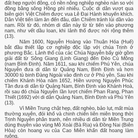
đất hẹp người đông, có nền nông nghiệp nghèo nàn so với
đồng bằng sông Hồng phì nhiêu. Cuộc di dân vượt qua
biên giới Việt Chiêm được vua Lê Đại Hành khuyến khích.
Dân Việt tiến làm ăn đến đâu, dân Chiêm tránh lùi dần vào
nam. Rồi từ đó, nhóm di dân này từ từ tiến vào phương
nam, như vết dầu loan, khi lảnh thổ được nới rộng thêm
(13).
Năm 1600, Nguyễn Hoàng vào Thuận Hóa (Huế)
ệp VN - phần 1
bắt đầu thiết lập cơ nghiệp độc lập với chúa Trịnh ở
phương Bắc. Lảnh thổ của các Chúa Nguyễn bấy giờ gồm
p VN - Phần 1 -tiếp theo
giải đất từ Sông Giang (Linh Giang) đến Đèo Cù Mông
(nam Bình Định). Năm 1611, sau khi chiếm Phú Yên, chúa
Nguyễn đưa di dân từ Quảng Nam, Bình Định và hơn
ệp VN - Phần 2
30000 tù binh Đàng Ngoài vào định cư ở Phú yên. Sau khi
chiếm Khánh Hòa năm 1652, Hiền vương Nguyễn Phúc
ệp VN - Phần 3
Tần đưa di dân từ Quảng Nam, Bình Định vào Khánh Hoà,
rồi sau đó chúa Nguyễn lần lượt chiếm Phan Rang, Phan
p theo
Thiết (1692) với di dân Quảng Nam, Bình Định và Phú Yên
(13).
Vì Miền Trung chật hẹp, đất nghèo, bảo lụt, mất mùa
thường xuyên, đói khổ và chinh chiến liên miên trong thời
Trịnh Nguyễn phân tranh, nên nhiều di dân từ Miền Trung
ật
dùng thuyền vào vùng Mô Xoài (Bà Rịa) và Đồng Nai (Biên
Hòa) còn hoang vu của Cao Miên khẩn đất hoang làm
ruộng.