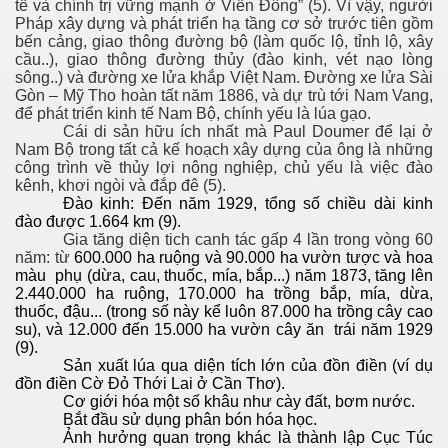
tế và chính trị vững mạnh ở Viễn Đông” (5). Vì vậy, người
Pháp xây dựng và phát triển hạ tầng cơ sở trước tiên gồm
bến cảng, giao thông đường bộ (làm quốc lộ, tỉnh lộ, xây
cầu..), giao thông đường thủy (đào kinh, vét nạo lòng
sông..) và đường xe lửa khắp Việt Nam. Đường xe lửa Sài
Gòn – Mỹ Tho hoàn tất năm 1886, và dự trù tới Nam Vang,
để phát triển kinh tế Nam Bộ, chính yếu là lúa gạo.
Cái di sản hữu ích nhất mà Paul Doumer để lại ở
Nam Bộ trong tất cả kế hoạch xây dựng của ông là những
công trình về thủy lợi nông nghiệp, chủ yếu là việc đào
kênh, khơi ngòi và đắp đê (5).
Đào kinh: Đến năm 1929, tổng số chiều dài kinh
đào được 1.664 km (9).
Gia tăng diện tich canh tác gấp 4 lần trong vòng 60
năm: từ
600.000 ha ruộng và 90.000 ha vườn tược và hoa
màu phụ (dừa, cau, thuốc, mía, bắp...) năm 1873, tăng lên
2.440.000 ha ruộng, 170.000 ha trồng bắp, mía, dừa,
thuốc, đậu... (trong số này kể luôn 87.000 ha trồng cây cao
su), và 12.000 đến 15.000 ha vườn cây ăn trái năm 1929
(9).
Sản xuất lúa qua diện tích lớn của đồn điền (ví dụ
đồn điền Cờ Đỏ Thới Lai ở Cần Thơ).
Cơ giới hóa một số khâu như cày đất, bơm nước.
Bắt đầu sử dụng phân bón hóa học.
Ảnh hưởng quan trọng khác là thành lập Cục Túc