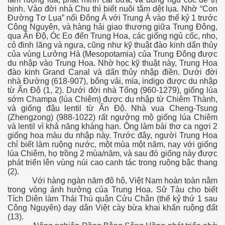
bịnh. Vào đời nhà Chu thì biết nuôi tằm dệt lụa. Nhờ “Con
Đường Tơ Lụa” nối Đông Á với Trung Á vào thế kỷ 1 trước
Công Nguyên, và hàng hải giao thương giữa Trung Đông,
qua Ấn Độ, Óc Eo đến Trung Hoa, các giống ngủ cốc, nho,
cỏ đinh lăng và ngựa, cũng như kỹ thuật đào kinh dẩn thủy
của vùng Lưởng Hà (Mesopotamia) của Trung Đông được
du nhập vào Trung Hoa. Nhờ học kỹ thuật này, Trung Hoa
đào kinh Grand Canal và dẩn thủy nhập điền. Dưới đời
nhà Đường (618-907), bông vải, mía, indigo được du nhập
từ Ấn Độ (1, 2). Dưới đời nhà Tống (960-1279), giống lúa
sớm Champa (lúa Chiêm) được du nhập từ Chiêm Thành,
và giống đậu lentil từ Ấn Độ. Nhà vua Cheng-Tsung
ường
(Zhengzong) (988-1022) rất ngưởng mộ giống lúa Chiêm
và lentil vì khả năng kháng hạn. Ông làm bài thơ ca ngợi 2
giống hoa màu du nhập này. Trước đây, người Trung Hoa
chỉ biết làm ruộng nước, một mùa một năm, nay với giống
lúa Chiêm, họ trồng 2 mùa/năm, và sau đó giống này được
phát triển lên vùng núi cao canh tác trong ruộng bậc thang
(2).
Với hàng ngàn năm đô hộ, Việt Nam hoàn toàn nằm
trong vòng ảnh hưởng của Trung Hoa. Sử Tàu cho biết
Tích Diên làm Thái Thú quận Cửu Chân (thế kỷ thứ 1 sau
Công Nguyên) dạy dân Việt cày bừa khai khẩn ruộng đất
(13).