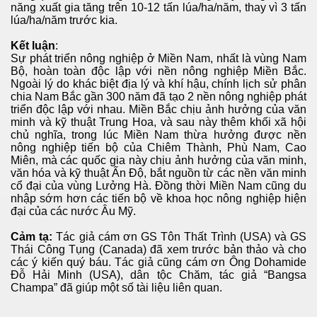
năng xuất gia tăng trên 10-12 tấn lúa/ha/năm, thay vì 3 tấn
lúa/ha/năm trước kia.
Kết luận
:
Sự phát triển nông nghiệp ở Miền Nam, nhất là vùng Nam
Bộ, hoàn toàn độc lập với nền nông nghiệp Miền Bắc.
Ngoài lý do khác biệt địa lý và khí hậu, chính lịch sử phân
chia Nam Bắc gần 300 năm đã tạo 2 nền nông nghiệp phát
triển độc lập với nhau. Miền Bắc chịu ảnh hưởng của văn
minh và kỹ thuật Trung Hoa, và sau này thêm khối xã hội
chủ nghĩa, trong lúc Miền Nam thừa hưởng được nền
nông nghiệp tiến bộ của Chiêm Thành, Phù Nam, Cao
Miên, mà các quốc gia này chịu ảnh hưởng của văn minh,
văn hóa và kỹ thuật Ấn Độ, bắt nguồn từ các nền văn minh
cổ đại của vùng Lưởng Hà. Đồng thời Miền Nam cũng du
nhập sớm hơn các tiến bộ về khoa học nông nghiệp hiện
đại của các nước Âu Mỹ.
Cảm tạ
:
Tác giả cám ơn GS Tôn Thất Trình (USA) và GS
Thái Công Tụng (Canada) đã xem trước bản thảo và cho
các ý kiến quý báu. Tác giả cũng cám ơn Ông Dohamide
Đỗ Hải Minh (USA), dân tộc Chăm, tác giả “Bangsa
Champa” đã giúp một số tài liệu liên quan.