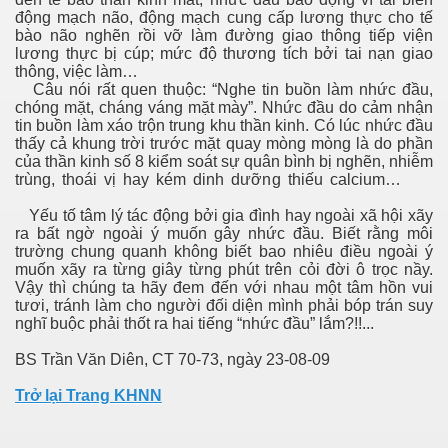
động mạch não, động mạch cung cấp lương thực cho tế
bào não nghẽn rồi vỡ làm đường giao thông tiếp viện
lương thực bị cúp; mức độ thương tích bởi tai nạn giao
thông, việc làm…
Câu nói rất quen thuộc: “Nghe tin buồn làm nhức đầu,
chóng mặt, cháng váng mặt mày”. Nhức đầu do cảm nhận
tin buồn làm xáo trộn trung khu thần kinh. Có lúc nhức đầu
thấy cả khung trời trước mặt quay mòng mòng là do phần
ệp VN - phần 1
của thần kinh số 8 kiểm soát sự quân bình bị nghẽn, nhiễm
trùng, thoái vị hay kém dinh dưỡng thiếu calcium…
p VN - Phần 1 -tiếp theo
Yếu tố tâm lý tác động bởi gia đình hay ngoài xã hội xãy
ệp VN - Phần 2
ra bất ngờ ngoài ý muốn gây nhức đầu. Biết rằng môi
trường chung quanh không biết bao nhiêu điều ngoài ý
muốn xãy ra từng giây từng phút trên cỏi đời ô trọc nầy.
ệp VN - Phần 3
Vậy thì chúng ta hãy đem đến với nhau một tâm hồn vui
tươi, tránh làm cho người đối diện mình phải bóp trán suy
p theo
nghĩ buộc phải thốt ra hai tiếng “nhức đầu” lắm?!!...
BS Trần Văn Diên, CT 70-73, ngày 23-08-09
Trở lại Trang KHNN
ật