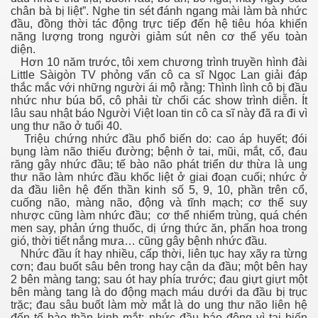
chân bà bị liệt”. Nghe tin sét đánh ngang mài làm bà nhức
đầu, đồng thời tác động trực tiếp đến hệ tiêu hóa khiến
năng lượng trong người giảm sút nên cơ thể yếu toàn
diện.
Hơn 10 năm trước, tôi xem chương trình truyền hình đài
Little Sàigòn TV phỏng vấn cô ca sĩ Ngọc Lan giải đáp
thắc mắc với những người ái mộ rằng: Thình lình cô bị đầu
nhức như búa bổ, cô phải từ chối các show trình diễn. Ít
lâu sau nhật báo Người Việt loan tin cô ca sĩ này đã ra đi vì
ung thư não ở tuổi 40.
Triệu chứng nhức đầu phổ biến do: cao áp huyết; đói
- Phần 2
bụng làm não thiếu đường; bệnh ở tai, mũi, mắt, cổ, đau
răng gây nhức đầu; tế bào não phát triển dư thừa là ung
thư não làm nhức đầu khốc liệt ở giai đoạn cuối; nhức ở
da đầu liên hệ đến thần kinh số 5, 9, 10, phần trên cổ,
cuống não, màng não, động và tĩnh mạch; cơ thể suy
nhược cũng làm nhức đầu; cơ thể nhiểm trùng, quá chén
men say, phản ứng thuốc, dị ứng thức ăn, phấn hoa trong
gió, thời tiết nắng mưa… cũng gây bệnh nhức đầu.
Nhức đầu ít hay nhiều, cấp thời, liên tục hay xãy ra từng
cơn; đau buốt sâu bên trong hay cận da đầu; một bên hay
2 bên màng tang; sau ót hay phía trước; đau giựt giựt một
bên màng tang là do động mạch máu dưới da đầu bị trục
trặc; đau sâu buốt làm mờ mắt là do ung thư não liên hệ
đến tế bào thần kinh mắt; nhức đầu báo động vì tai biến