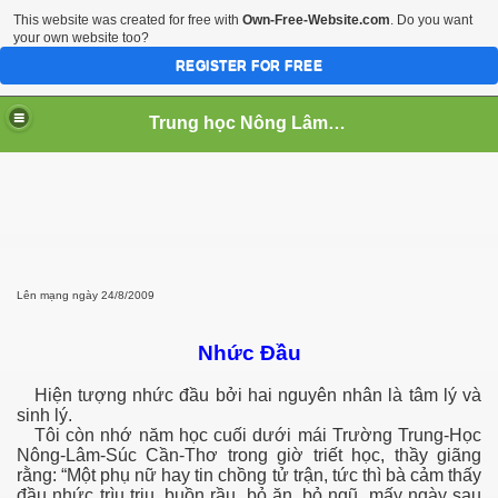
This website was created for free with
Own-Free-Website.com
. Do you want
your own website too?
REGISTER FOR FREE
Trung học Nông Lâm Súc Cần Thơ
 NGHIEP
Lên mạng ngày 24/8/2009
Nhức Đầu
Hiện tượng nhức đầu bởi hai nguyên nhân là tâm lý và
sinh lý.
Tôi còn nhớ năm học cuối dưới mái Trường Trung-Học
Nông-Lâm-Súc Cần-Thơ trong giờ triết học, thầy giãng
rằng: “Một phụ nữ hay tin chồng tử trận, tức thì bà cảm thấy
đầu nhức trìu trịu, buồn rầu, bỏ ăn, bỏ ngũ, mấy ngày sau