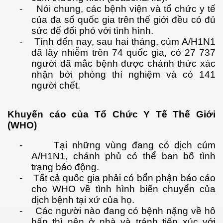
-
Nói chung, các bệnh viện và tổ chức y tế
của đa số quốc gia trên thế giới đều có đủ
sức để đối phó với tình hình.
-
Tính đến nay, sau hai tháng, cúm A/H1N1
đã lây nhiễm trên 74 quốc gia, có 27 737
người đã mắc bệnh được chánh thức xác
ệp VN - phần 1
nhận bởi phòng thí nghiệm và có 141
người chết.
p VN - Phần 1 -tiếp theo
Khuyến cáo của Tổ Chức Y Tế Thế Giới
ệp VN - Phần 2
(WHO)
ệp VN - Phần 3
-
Tại những vùng đang có dịch cúm
A/H1N1, chánh phủ có thể ban bố tình
p theo
trạng báo động.
-
Tất cả quốc gia phải có bổn phận báo cáo
cho WHO về tình hình biến chuyển của
ật
dịch bệnh tại xứ của họ.
-
Các người nào đang có bệnh nặng về hô
hấp thì nên ở nhà và tránh tiếp xúc với