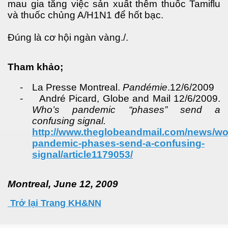
mau gia tăng việc sản xuất thêm thuốc Tamiflu
và thuốc chủng A/H1N1 để hốt bạc.
Đúng là cơ hội ngàn vàng./.
Tham khảo;
-
La Presse Montreal.
Pandémie
.12/6/2009
-
André Picard, Globe and Mail 12/6/2009.
Who’s pandemic “phases” send a
ường
confusing signal.
http://www.theglobeandmail.com/news/wo
pandemic-phases-send-a-confusing-
signal/article1179053/
Montreal, June 12, 2009
Trở lại Trang KH&NN