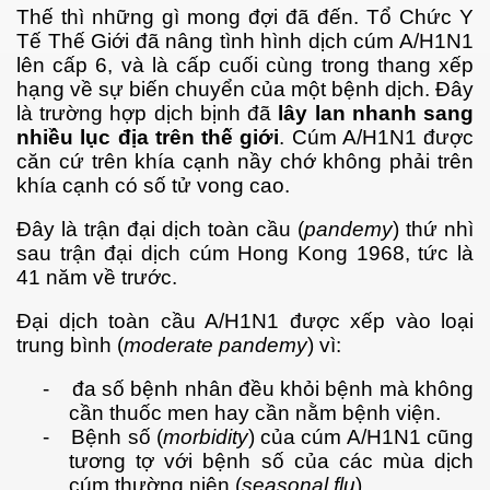
Thế thì những gì mong đợi đã đến. Tổ Chức Y
Tế Thế Giới đã nâng tình hình dịch cúm A/H1N1
lên cấp 6, và là cấp cuối cùng trong thang xếp
hạng về sự biến chuyển của một bệnh dịch. Đây
là trường hợp dịch bịnh đã
lây lan nhanh sang
nhiều
lục địa trên thế giới
. Cúm A/H1N1 được
căn cứ trên khía cạnh nầy chớ không phải trên
khía cạnh có số tử vong cao.
Đây là trận đại dịch toàn cầu (
pandemy
) thứ nhì
- Phần 2
sau trận đại dịch cúm Hong Kong 1968, tức là
41 năm về trước.
Đại dịch toàn cầu A/H1N1 được xếp vào loại
trung bình (
moderate pandemy
) vì:
-
đa số bệnh nhân đều khỏi bệnh mà không
cần thuốc men hay cần nằm bệnh viện.
-
Bệnh số (
morbidity
) của cúm A/H1N1 cũng
tương tợ với bệnh số của các mùa dịch
cúm thường niên (
seasonal flu
).