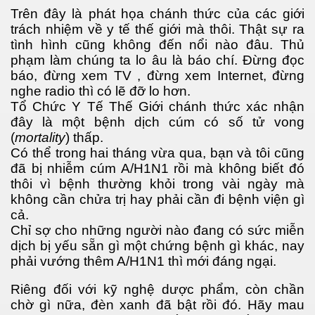
Trên đây là phát họa chánh thức của các giới
trách nhiệm về y tế thế giới mà thôi. Thật sự ra
tình hình cũng không đến nổi nào đâu. Thủ
phạm làm chúng ta lo âu là báo chí. Đừng đọc
báo, đừng xem TV , đừng xem Internet, đừng
nghe radio thì có lẽ đỡ lo hơn.
Tổ Chức Y Tế Thế Giới chánh thức xác nhận
đây là một bệnh dịch cúm có số tử vong
(
mortality
) thấp.
Có thể trong hai tháng vừa qua, bạn và tôi cũng
đã bị nhiễm cúm A/H1N1 rồi mà không biết đó
thôi vì bệnh thường khỏi trong vài ngày mà
không cần chửa trị hay phải cần đi bệnh viện gì
cả.
Chỉ sợ cho những người nào đang có sức miễn
dịch bị yếu sẵn gì một chứng bệnh gì khác, nay
phải vướng thêm A/H1N1 thì mới đáng ngại.
Riêng đối với kỹ nghệ dược phẩm, còn chần
chờ gì nữa, đèn xanh đã bật rồi đó. Hãy mau